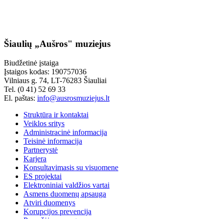
Šiaulių „Aušros" muziejus
Biudžetinė įstaiga
Įstaigos kodas: 190757036
Vilniaus g. 74, LT-76283 Šiauliai
Tel. (0 41) 52 69 33
El. paštas:
info@ausrosmuziejus.lt
Struktūra ir kontaktai
Veiklos sritys
Administracinė informacija
Teisinė informacija
Partnerystė
Karjera
Konsultavimasis su visuomene
ES projektai
Elektroniniai valdžios vartai
Asmens duomenų apsauga
Atviri duomenys
Korupcijos prevencija