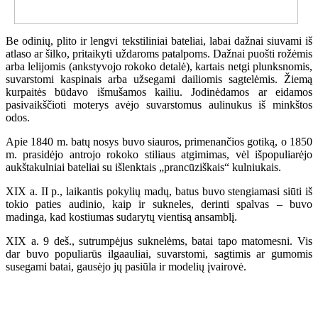
Be odinių, plito ir lengvi tekstiliniai bateliai, labai dažnai siuvami iš
atlaso ar šilko, pritaikyti uždaroms patalpoms. Dažnai puošti rožėmis
arba lelijomis (ankstyvojo rokoko detalė), kartais netgi plunksnomis,
suvarstomi kaspinais arba užsegami dailiomis sagtelėmis. Žiemą
kurpaitės būdavo išmušamos kailiu. Jodinėdamos ar eidamos
pasivaikščioti moterys avėjo suvarstomus aulinukus iš minkštos
odos.
Apie
1840 m
. batų nosys buvo siauros, primenančios gotiką, o
1850
m
. prasidėjo antrojo rokoko stiliaus atgimimas, vėl išpopuliarėjo
aukštakulniai bateliai su išlenktais „prancūziškais“ kulniukais.
XIX a. II p., laikantis pokylių madų, batus buvo stengiamasi siūti iš
tokio paties audinio, kaip ir sukneles, derinti spalvas – buvo
madinga, kad kostiumas sudarytų vientisą ansamblį.
XIX a. 9 deš., sutrumpėjus suknelėms, batai tapo matomesni. Vis
dar buvo populiarūs ilgaauliai, suvarstomi, sagtimis ar gumomis
susegami batai, gausėjo jų pasiūla ir modelių įvairovė.