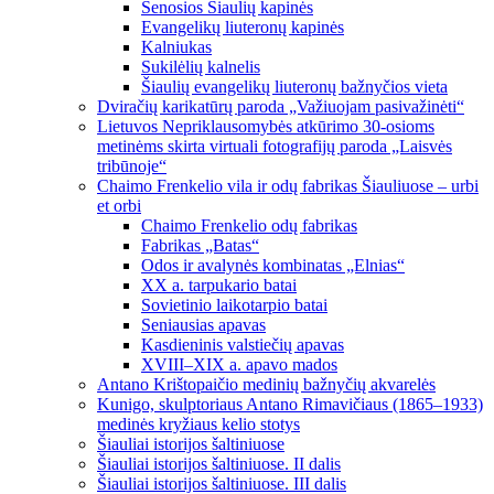
Senosios Šiaulių kapinės
Evangelikų liuteronų kapinės
Kalniukas
Sukilėlių kalnelis
Šiaulių evangelikų liuteronų bažnyčios vieta
Dviračių karikatūrų paroda „Važiuojam pasivažinėti“
Lietuvos Nepriklausomybės atkūrimo 30-osioms
metinėms skirta virtuali fotografijų paroda „Laisvės
tribūnoje“
Chaimo Frenkelio vila ir odų fabrikas Šiauliuose – urbi
et orbi
Chaimo Frenkelio odų fabrikas
Fabrikas „Batas“
Odos ir avalynės kombinatas „Elnias“
XX a. tarpukario batai
Sovietinio laikotarpio batai
Seniausias apavas
Kasdieninis valstiečių apavas
XVIII–XIX a. apavo mados
Antano Krištopaičio medinių bažnyčių akvarelės
Kunigo, skulptoriaus Antano Rimavičiaus (1865–1933)
medinės kryžiaus kelio stotys
Šiauliai istorijos šaltiniuose
Šiauliai istorijos šaltiniuose. II dalis
Šiauliai istorijos šaltiniuose. III dalis