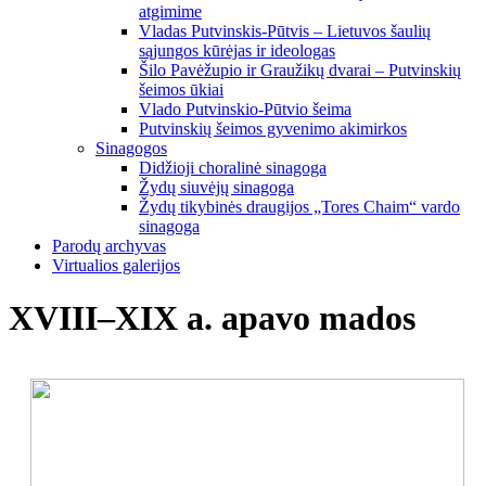
atgimime
Vladas Putvinskis-Pūtvis – Lietuvos šaulių
sąjungos kūrėjas ir ideologas
Šilo Pavėžupio ir Graužikų dvarai – Putvinskių
šeimos ūkiai
Vlado Putvinskio-Pūtvio šeima
Putvinskių šeimos gyvenimo akimirkos
Sinagogos
Didžioji choralinė sinagoga
Žydų siuvėjų sinagoga
Žydų tikybinės draugijos „Tores Chaim“ vardo
sinagoga
Parodų archyvas
Virtualios galerijos
XVIII–XIX a. apavo mados