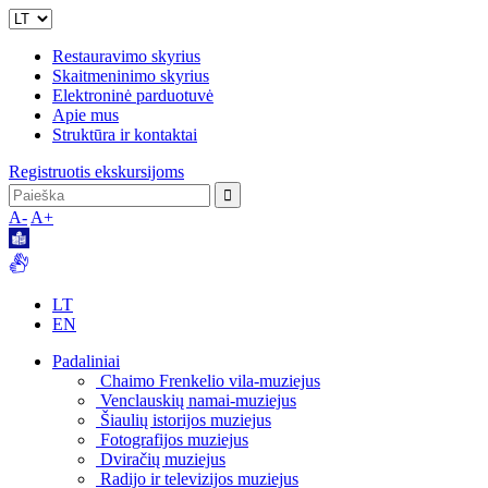
Restauravimo skyrius
Skaitmeninimo skyrius
Elektroninė parduotuvė
Apie mus
Struktūra ir kontaktai
Registruotis ekskursijoms
A-
A+
LT
EN
Padaliniai
Chaimo Frenkelio vila-muziejus
Venclauskių namai-muziejus
Šiaulių istorijos muziejus
Fotografijos muziejus
Dviračių muziejus
Radijo ir televizijos muziejus