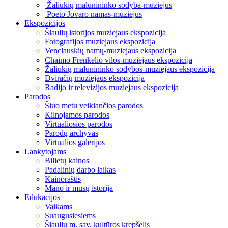
Žaliūkių malūnininko sodyba-muziejus
Poeto Jovaro namas-muziejus
Ekspozicijos
Šiaulių istorijos muziejaus ekspozicija
Fotografijos muziejaus ekspozicija
Venclauskių namų-muziejaus ekspozicija
Chaimo Frenkelio vilos-muziejaus ekspozicija
Žaliūkių malūnininko sodybos-muziejaus ekspozicija
Dviračių muziejaus ekspozicija
Radijo ir televizijos muziejaus ekspozicija
Parodos
Šiuo metu veikiančios parodos
Kilnojamos parodos
Virtualiosios parodos
Parodų archyvas
Virtualios galerijos
Lankytojams
Bilietų kainos
Padalinių darbo laikas
Kainoraštis
Mano ir mūsų istorija
Edukacijos
Vaikams
Suaugusiesiems
Šiaulių m. sav. kultūros krepšelis