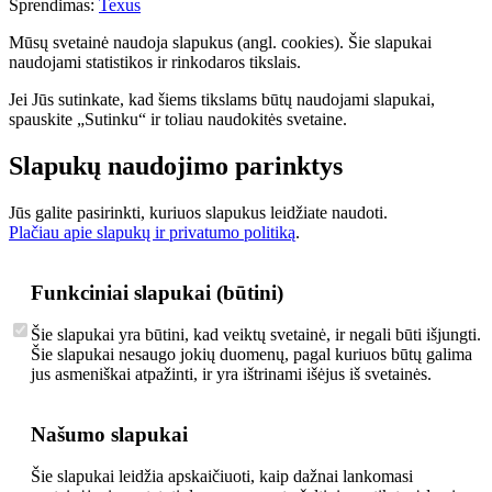
Sprendimas:
Texus
Mūsų svetainė naudoja slapukus (angl. cookies). Šie slapukai
naudojami statistikos ir rinkodaros tikslais.
Jei Jūs sutinkate, kad šiems tikslams būtų naudojami slapukai,
spauskite „Sutinku“ ir toliau naudokitės svetaine.
Slapukų naudojimo parinktys
Jūs galite pasirinkti, kuriuos slapukus leidžiate naudoti.
Plačiau apie slapukų ir privatumo politiką
.
Funkciniai slapukai (būtini)
Šie slapukai yra būtini, kad veiktų svetainė, ir negali būti išjungti.
Šie slapukai nesaugo jokių duomenų, pagal kuriuos būtų galima
jus asmeniškai atpažinti, ir yra ištrinami išėjus iš svetainės.
Našumo slapukai
Šie slapukai leidžia apskaičiuoti, kaip dažnai lankomasi