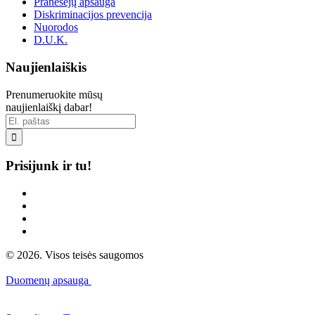
Pranešėjų apsauga
Diskriminacijos prevencija
Nuorodos
D.U.K.
Naujienlaiškis
Prenumeruokite mūsų
naujienlaiškį dabar!

Prisijunk ir tu!
© 2026. Visos teisės saugomos
Duomenų apsauga