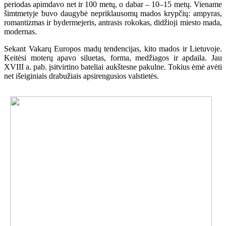
periodas apimdavo net ir 100 metų, o dabar – 10–15 metų. Viename
šimtmetyje buvo daugybė nepriklausomų mados krypčių: ampyras,
romantizmas ir bydermejeris, antrasis rokokas, didžioji miesto mada,
modernas.
Sekant Vakarų Europos madų tendencijas, kito mados ir Lietuvoje.
Keitėsi moterų apavo siluetas, forma, medžiagos ir apdaila. Jau
XVIII a. pab. įsitvirtino bateliai aukštesne pakulne. Tokius ėmė avėti
net išeiginiais drabužiais apsirengusios valstietės.