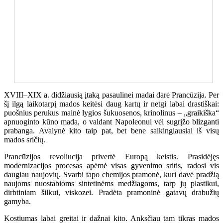
XVIII–XIX a. didžiausią įtaką pasaulinei madai darė Prancūzija. Per
šį ilgą laikotarpį mados keitėsi daug kartų ir netgi labai drastiškai:
puošnius perukus mainė lygios šukuosenos, krinolinus – „graikiška“
apnuoginto kūno mada, o valdant Napoleonui vėl sugrįžo blizganti
prabanga. Avalynė kito taip pat, bet bene saikingiausiai iš visų
mados sričių.
Prancūzijos revoliucija privertė Europą keistis. Prasidėjęs
modernizacijos procesas apėmė visas gyvenimo sritis, radosi vis
daugiau naujovių. Svarbi tapo chemijos pramonė, kuri davė pradžią
naujoms nuostabioms sintetinėms medžiagoms, tarp jų plastikui,
dirbtiniam šilkui, viskozei. Pradėta pramoninė gatavų drabužių
gamyba.
Kostiumas labai greitai ir dažnai kito. Anksčiau tam tikras mados