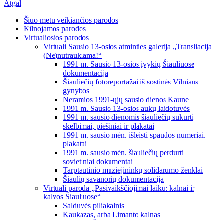
Atgal
Šiuo metu veikiančios parodos
Kilnojamos parodos
Virtualiosios parodos
Virtuali Sausio 13-osios atminties galerija „Transliacija
(Ne)nutraukiama!“
1991 m. Sausio 13-osios įvykių Šiauliuose
dokumentacija
Šiauliečių fotoreportažai iš sostinės Vilniaus
gynybos
Neramios 1991-ųjų sausio dienos Kaune
1991 m. Sausio 13-osios aukų laidotuvės
1991 m. sausio dienomis šiauliečių sukurti
skelbimai, piešiniai ir plakatai
1991 m. sausio mėn. išleisti spaudos numeriai,
plakatai
1991 m. sausio mėn. šiauliečių perdurti
sovietiniai dokumentai
Tarptautinio muziejininkų solidarumo ženklai
Šiaulių savanorių dokumentacija
Virtuali paroda „Pasivaikščiojimai laiku: kalnai ir
kalvos Šiauliuose“
Salduvės piliakalnis
Kaukazas, arba Limanto kalnas