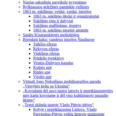
Naujas sakralinių paveikslų gyvenimas
Ryškiausios geležinės paminklų viršūnės
1863 m. sukilimas: veidai, vardai, istorijos
1863 m. sukilimo tikslai ir organizatoriai
Sukilimo eiga ir dalyviai
Sukilimo malšinimas, tremtys
1863 m. sukilimo istorinė atmintis
Saulės Kisarauskienės moliotipijos
Brendant laiku: vandenų istorijos Šiauliuose
Talkšos ežeras
Rėkyvos ežeras
Vinkšnos ežeras
Prūdelio tvenkinys
Ventos-Dubysos kanalas
Kulpės upė
Rūdės upė
Vijolės upė
Virtuali Jono Nekrašiaus mobiliografijos paroda
„Vienybės keliu su Ukraina“
„Kovodami dėl savo tautos laisvės ir nepriklausomybės
mes kartu kovojame ir dėl viso kultūringojo pasaulio
likimo“
„Tegul sklinda tautoje Vlado Pūtvio idėjos“
Kelyje į nepriklausomą Lietuvą. Vlado
Putvinskio-Pūtvio veikla lietuvių tautiniame