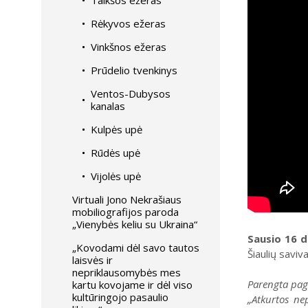
Talkšos ežeras
Rėkyvos ežeras
Vinkšnos ežeras
Prūdelio tvenkinys
Ventos-Dubysos
kanalas
Kulpės upė
Rūdės upė
Vijolės upė
Virtuali Jono Nekrašiaus
mobiliografijos paroda
„Vienybės keliu su Ukraina“
Sausio 16 d
„Kovodami dėl savo tautos
Šiaulių saviv
laisvės ir
nepriklausomybės mes
Parengta pag
kartu kovojame ir dėl viso
kultūringojo pasaulio
„Atkurtos ne