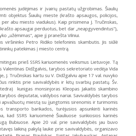
omenės judėjimas ir įvairių pastatų užgrobimas. Šiaulių
mti objektus Šiaulių mieste (krašto apsaugos, policijos,
ą per abu miesto viadukus). Kaip prisimena J. Tručinskas,
 (krašto apsaugai perduotus, bet dar „neapgyvendintus“),
ko „užėmimas“, apie jį pranešta Vilniui.
 viršininko Petro Ridiko telefoninis skambutis. Jis siūlė
tininkų patekimas į miesto centrą.
 mitingas prieš SSRS kariuomenės veiksmus Lietuvoje. Tą
s Valentinas Didžgalvis, tarybos sekretoriato vedėja Vida
, J. Tručinskas kartu su V. Didžgalviu apie 17 val. nuvyko
ius rinktis prie savivaldybės ir kitų svarbių pastatų. Šv.
katedra) kunigas monsinjoras Kleopas Jakaitis skambino
 tarybos deputatai, valdybos nariai. Savivaldybės tarybos
ai apvažiuotų miestą su įjungtomis sirenomis ir turimomis
s transporto barikados, turėjusios apsunkinti karinės
ma, kad SSRS kariuomenė Šiauliuose sunkiosios karinės
ugą Bubiuose. Apie 20 val. prie savivaldybės jau buvo
ontavęs laikiną pakylą lauke prie savivaldybės, organizavo
artaitė, Pranas Piaulokas, Sigitas Jakubauskas, Antanas