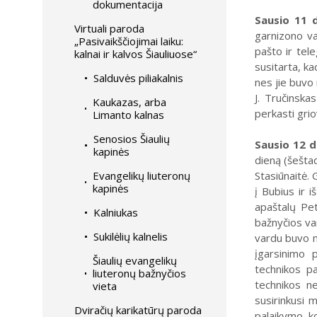
dokumentacija
Sausio 11 d
Virtuali paroda
garnizono va
„Pasivaikščiojimai laiku:
pašto ir tel
kalnai ir kalvos Šiauliuose“
susitarta, k
Salduvės piliakalnis
nes jie buvo 
J. Tručinska
Kaukazas, arba
perkasti grio
Limanto kalnas
Senosios Šiaulių
Sausio 12 d
kapinės
dieną (šešta
Evangelikų liuteronų
Stasiūnaitė. 
kapinės
į Bubius ir i
apaštalų Pet
Kalniukas
bažnyčios va
Sukilėlių kalnelis
vardu buvo n
įgarsinimo p
Šiaulių evangelikų
technikos pa
liuteronų bažnyčios
technikos n
vieta
susirinkusi 
Dviračių karikatūrų paroda
palaikymo ko