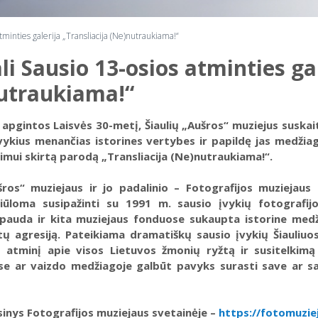
atminties galerija „Transliacija (Ne)nutraukiama!“
li Sausio 13-osios atminties gal
utraukiama!“
pgintos Laisvės 30-metį, Šiaulių „Aušros“ muziejus suska
vykius menančias istorines vertybes ir papildę jas medžiag
imui skirtą parodą „Transliacija (Ne)nutraukiama!“.
šros“ muziejaus ir jo padalinio – Fotografijos muziejaus
 siūloma susipažinti su 1991 m. sausio įvykių fotografij
 spauda ir kita muziejaus fonduose sukaupta istorine medži
tų agresiją. Pateikiama dramatiškų sausio įvykių Šiauliuose
 atminį apie visos Lietuvos žmonių ryžtą ir susitelkim
se ar vaizdo medžiagoje galbūt pavyks surasti save ar sa
inys Fotografijos muziejaus svetainėje –
https://fotomuziej