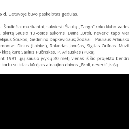
6 d.
Lietuvoje buvo paskelbtas gedulas.
d.
Šiauliečiai muzikantai, sukviesti Šiaulių „Tango“ roko klubo vadov
, skirtą Sausio 13-osios aukoms. Daina „Broli, neverk“ tapo vienu 
lijaus Ščiukos, Gedimino Dapkevičiaus; žodžiai – Pauliaus Arlausko (
imontas Dinius (Lainius), Rolandas Janušas, Sigitas Orūnas. Muzi
o klipą kūrė Saulius Pučinskas, P. Arlauskas (Puka).
nt 1991-ųjų sausio įvykių 30-metį vienas iš šio projekto bendraa
 kartu su kitais kūrėjais atnaujino dainos „Broli, neverk" įrašą.