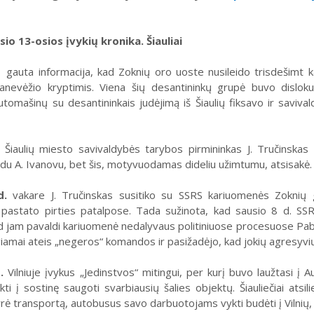
io 13-osios įvykių kronika. Šiauliai
gauta informacija, kad Zoknių oro uoste nusileido trisdešimt kari
nevėžio kryptimis. Viena šių desantininkų grupė buvo dislokuo
Automašinų su desantininkais judėjimą iš Šiaulių fiksavo ir saviva
Šiaulių miesto savivaldybės tarybos pirmininkas J. Tručinskas 
du A. Ivanovu, bet šis, motyvuodamas dideliu užimtumu, atsisakė.
d.
vakare J. Tručinskas susitiko su SSRS kariuomenės Zoknių 
o pastato pirties patalpose. Tada sužinota, kad sausio 8 d. S
d jam pavaldi kariuomenė nedalyvaus politiniuose procesuose Paba
iamai ateis „negeros“ komandos ir pasižadėjo, kad jokių agresyvių
.
Vilniuje įvykus „Jedinstvos“ mitingui, per kurį buvo laužtasi į 
ti į sostinę saugoti svarbiausių šalies objektų. Šiauliečiai atsil
rė transportą, autobusus savo darbuotojams vykti budėti į Vilnių,