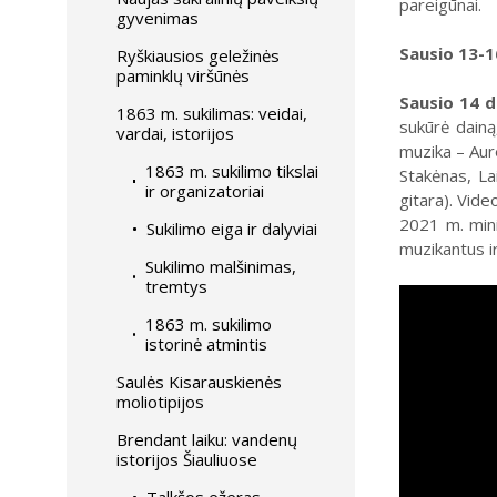
pareigūnai.
gyvenimas
Sausio 13-1
Ryškiausios geležinės
paminklų viršūnės
Sausio 14 
1863 m. sukilimas: veidai,
sukūrė dainą
vardai, istorijos
muzika – Aure
1863 m. sukilimo tikslai
Stakėnas, La
ir organizatoriai
gitara). Vide
2021 m. mini
Sukilimo eiga ir dalyviai
muzikantus ir
Sukilimo malšinimas,
tremtys
1863 m. sukilimo
istorinė atmintis
Saulės Kisarauskienės
moliotipijos
Brendant laiku: vandenų
istorijos Šiauliuose