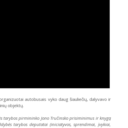
organizuotai autobusais vyko daug šiauliečių, dalyvavo ir
binių objektų.
s tarybos pirmininko Jono Tručinsko prisiminimus ir knygą
dybės tarybos deputatai (iniciatyvos, sprendimai, įvykiai,