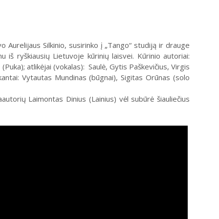
o Aurelijaus Silkinio, susirinko į „Tango“ studiją ir drauge
iš ryškiausių Lietuvoje kūrinių laisvei. Kūrinio autoriai:
Puka); atlikėjai (vokalas): Saulė, Gytis Paškevičius, Virgis
kantai: Vytautas Mundinas (būgnai), Sigitas Orūnas (solo
utorių Laimontas Dinius (Lainius) vėl subūrė šiauliečius