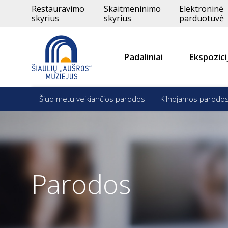
Restauravimo
Skaitmeninimo
Elektroninė
skyrius
skyrius
parduotuvė
Padaliniai
Ekspozici
Šiuo metu veikiančios parodos
Kilnojamos parodo
Parodos