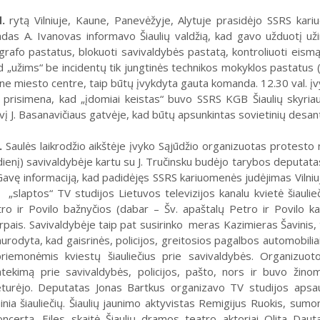
.
rytą Vilniuje, Kaune, Panevėžyje, Alytuje prasidėjo SSRS kariu
das A. Ivanovas informavo Šiaulių valdžią, kad gavo užduotį uži
egrafo pastatus, blokuoti savivaldybės pastatą, kontroliuoti eism
ad „užims“ be incidentų tik jungtinės technikos mokyklos pastatus
ne miesto centre, taip būtų įvykdyta gauta komanda. 12.30 val. įvy
s prisimena, kad „įdomiai keistas“ buvo SSRS KGB Šiaulių skyriaus
vį J. Basanavičiaus gatvėje, kad būtų apsunkintas sovietinių desan
.
Saulės laikrodžio aikštėje įvyko Sąjūdžio organizuotas protesto
dienį) savivaldybėje kartu su J. Tručinsku budėjo tarybos deputata
Gavę informaciją, kad padidėjęs SSRS kariuomenės judėjimas Vilniuje
š „slaptos“ TV studijos Lietuvos televizijos kanalu kvietė šiaulieč
ro ir Povilo bažnyčios (dabar – Šv. apaštalų Petro ir Povilo 
rpais. Savivaldybėje taip pat susirinko meras Kazimieras Šavinis,
urodyta, kad gaisrinės, policijos, greitosios pagalbos automobili
riemonėmis kviestų šiauliečius prie savivaldybės. Organizuoto
tekimą prie savivaldybės, policijos, pašto, nors ir buvo žino
eturėjo. Deputatas Jonas Bartkus organizavo TV studijos apsa
minia šiauliečių. Šiaulių jaunimo aktyvistas Remigijus Ruokis, sum
ncertą. Eiles skaitė Šiaulių dramos teatro aktoriai Olita Daut