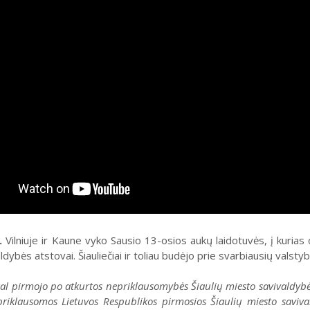
.
Vilniuje ir Kaune vyko Sausio 13-osios aukų laidotuvės, į kurias 
aldybės atstovai. Šiauliečiai ir toliau budėjo prie svarbiausių valsty
al pirmojo po atkurtos nepriklausomybės Šiaulių miesto savivaldybė
priklausomos Lietuvos Respublikos pirmosios Šiaulių miesto savival