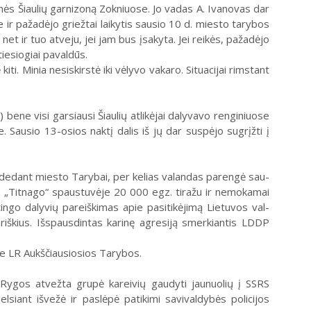
enės Šiaulių garnizoną Zokniuose. Jo vadas A. Ivanovas dar
 ir pažadėjo griežtai laikytis sausio 10 d. miesto tarybos
et ir tuo atveju, jei jam bus įsakyta. Jei reikės, pažadėjo
iesiogiai pavaldūs.
 kiti. Minia nesiskirstė iki vėlyvo vakaro. Situacijai rimstant
 bene visi garsiausi Šiaulių atlikėjai dalyvavo renginiuose
 Sausio 13-osios naktį dalis iš jų dar suspėjo sugrįžti į
 pa­de­dant mies­to Ta­ry­bai, per ke­lias va­lan­das pa­ren­gė sau­
as „Tit­na­go“ spaus­tu­vė­je 20 000 egz. ti­ra­žu ir ne­mo­ka­mai
­tin­go da­ly­vių pa­reiš­ki­mas apie pa­si­ti­kė­ji­mą Lie­tu­vos val­
­riš­kius. Išs­paus­din­tas ka­ri­nę ag­re­si­ją smer­kian­tis LDDP
rie LR Aukščiausiosios Tarybos.
š Rygos atvežta grupė kareivių gaudyti jaunuolių į SSRS
lsiant išvežė ir paslėpė patikimi savivaldybės policijos