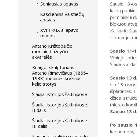
Seniausias apavas
Sausio 13-os
kartą patikin
Kasdieninis valstiečių
pirmininkui d
apavas
blokuoti atv
XVIII–XIX a. apavo
Kai kurie šiau
mados
Lietuvoje, mi
Antano Krištopaičio
Sausio 11-1
medinių bažnyčių
akvarelės
Vilniuje, pr
Šiaulius ir d
Kunigo, skulptoriaus
Antano Rimavičiaus (1865–
Sausio 13 d
1933) medinės kryžiaus
kelio stotys
sio 13-osios į
iš­pla­tin­tas.
Šiauliai istorijos šaltiniuose
džios struk­tū­
Šiauliai istorijos šaltiniuose.
mies­to ko­mi­t
II dalis
Sausio 13 d
Šiauliai istorijos šaltiniuose.
Po sausio 
III dalis
kariuomenę. 
Naujas sakralinių paveikslų