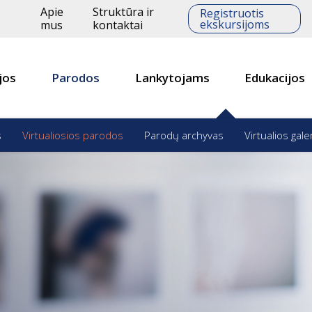
Apie
Struktūra ir
Registruotis
ekskursijoms
mus
kontaktai
jos
Parodos
Lankytojams
Edukacijos
s
Virtualiosios parodos
Parodų archyvas
Virtualios gale