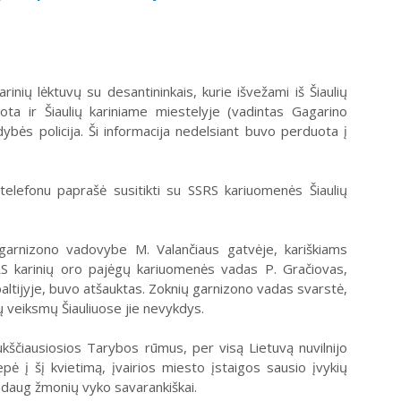
nių lėktuvų su desantininkais, kurie išvežami iš Šiaulių
ta ir Šiaulių kariniame miestelyje (vadintas Gagarino
ldybės policija. Ši informacija nedelsiant buvo perduota į
telefonu paprašė susitikti su SSRS kariuomenės Šiaulių
garnizono vadovybe M. Valančiaus gatvėje, kariškiams
SRS karinių oro pajėgų kariuomenės vadas P. Gračiovas,
ltijyje, buvo atšauktas. Zoknių garnizono vadas svarstė,
 veiksmų Šiauliuose jie nevykdys.
Aukščiausiosios Tarybos rūmus, per visą Lietuvą nuvilnijo
iepė į šį kvietimą, įvairios miesto įstaigos sausio įvykių
 daug žmonių vyko savarankiškai.