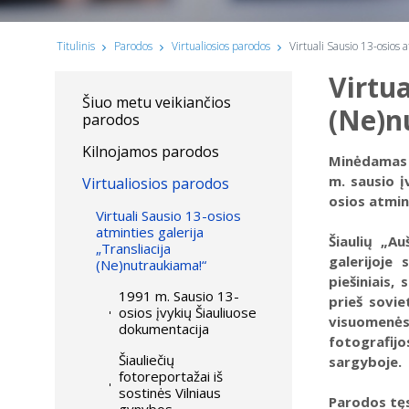
Titulinis
Parodos
Virtualiosios parodos
Virtuali Sausio 13-osios 
Virtua
Šiuo metu veikiančios
(Ne)n
parodos
Kilnojamos parodos
Minėdamas a
m. sausio į
Virtualiosios parodos
osios atmin
Virtuali Sausio 13-osios
atminties galerija
Šiaulių „Au
„Transliacija
galerijoje
(Ne)nutraukiama!“
piešiniais,
1991 m. Sausio 13-
prieš sovie
osios įvykių Šiauliuose
visuomenės
dokumentacija
fotografijo
Šiauliečių
sargyboje.
fotoreportažai iš
sostinės Vilniaus
Parodos tęs