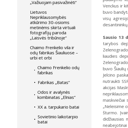
„Važiuojam pasivažinėti“
Venckus ir ki
Lietuvos
buvo bandyta su
Nepriklausomybės
vi­sų agresij
atkūrimo 30-osioms
desantininkų.
metinėms skirta virtuali
fotografijų paroda
Sausio 13 d
„Laisvės tribūnoje“
tarybos dep
Chaimo Frenkelio vila ir
Zelenogrado 
odų fabrikas Šiauliuose –
liaudies dep
urbi et orbi
Zelenogrado 
Chaimo Frenkelio odų
buvo Šiaulių
fabrikas
Jelcino pask
nutraukti SS
Fabrikas „Batas“
akcijas Mask
Odos ir avalynės
nepriklausom
kombinatas „Elnias“
maskviečiai 
„Neleisime o
XX a. tarpukario batai
šturmo. Įvai
Sovietinio laikotarpio
didžiausias 
batai
neabejotinai ž