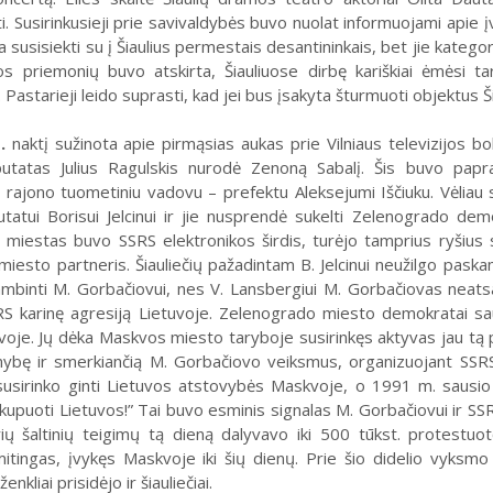
ti. Susirinkusieji prie savivaldybės buvo nuolat informuojami apie į
sisiekti su į Šiau­lius permestais de­san­ti­nin­kais, bet jie ka­te­go­riš­kai
os priemonių bu­vo at­skirta, Šiau­liuo­se dir­bę ka­riš­kiai ėmė­s
 Pastarieji leido suprasti, kad jei bus įsakyta šturmuoti objektus Š
.
naktį sužinota apie pirmąsias aukas prie Vilniaus televizijos bok
utatas Julius Ragulskis nurodė Zenoną Sabalį. Šis buvo papr
rajono tuometiniu vadovu – prefektu Aleksejumi Iščiuku. Vėliau
utatui Borisui Jelcinui ir jie nusprendė sukelti Zelenogrado dem
miestas buvo SSRS elektronikos širdis, turėjo tamprius ryšius 
 miesto partneris. Šiauliečių pažadintam B. Jelcinui neužilgo pas
ambinti M. Gorbačiovui, nes V. Lansbergiui M. Gorbačiovas neatsak
RS karinę agresiją Lietuvoje. Zelenogrado miesto demokratai sau
voje. Jų dėka Maskvos miesto taryboje susirinkęs aktyvas jau tą pa
ybę ir smerkiančią M. Gorbačiovo veiksmus, organizuojant SSRS
susirinko ginti Lietuvos atstovybės Maskvoje, o 1991 m. sausio
kupuoti Lietuvos!” Tai buvo esminis signalas M. Gorbačiovui ir SS
rių šaltinių teigimų tą dieną dalyvavo iki 500 tūkst. protestuo
mitingas, įvykęs Maskvoje iki šių dienų. Prie šio didelio vyksm
enkliai prisidėjo ir šiauliečiai.