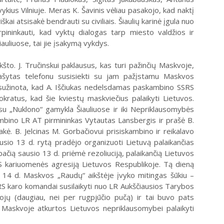
vykius Vilniuje. Meras K. Šavinis vėliau pasakojo, kad naktį
 at­si­sa­kė bend­rau­ti su ci­vi­liais. Šiau­lių ka­ri­nė įgu­la nuo
i tarpininkauti, kad vyktų dialogas tarp miesto valdžios ir
iauliuose, tai jie įsakymą vykdys.
što. J. Tručinskui paklausus, kas turi pažinčių Maskvoje,
ašytas telefonu susisiekti su jam pažįstamu Maskvos
 sužinota, kad A. Iščiukas nedelsdamas paskambino SSRS
okratus, kad šie kviestų maskviečius palaikyti Lietuvos.
su „Nuklono“ gamykla Šiauliuose ir iki Nepriklausomybės
kambino LR AT pirmininkas Vytautas Lansbergis ir prašė B.
ė. B. Jelcinas M. Gorbačiovui prisiskambino ir reikalavo
sio 13 d. rytą pradėjo organizuoti Lietuvą palaikančias
čią sausio 13 d. priėmė rezoliuciją, palaikančią Lietuvos
 kariuomenės agresiją Lietuvos Respublikoje. Tą dieną
 14 d. Maskvos „Raudų“ aikštėje įvyko mitingas šūkiu –
RS karo komandai susilaikyti nuo LR Aukščiausios Tarybos
tojų (daugiau, nei per rugpjūčio pučą) ir tai buvo pats
o Maskvoje atkurtos Lietuvos nepriklausomybei palaikyti