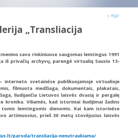
Atgal
erija „Transliacija
itmenino savo rinkiniuose saugomas lemtingus 1991
a iš privačių archyvų, parengė virtualią Sausio 13-
 – interneto svetainėse publikuojamoje virtualioje
omis, filmuota medžiaga, dokumentais, plakatais,
aga, liudijančia Lietuvos laisvės dvasią ir pergalę
 kronika. Viliamės, kad istoriniai liudijimai žadins
ą tomis lemtingomis dienomis. Kai kam istorinėse
vo artimuosius, prieš 30 metų stovėjusius laisvės
us.lt/paroda/transliacija-nenutraukiama/