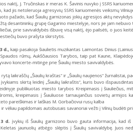
ios naktį, J. Tručinskas ir meras K. Šavinis nuvyko į SSRS kariuom
o, kad jis netoleruoja agresyvių SSRS kariuomenės veiksmų Vilniuje
uoto pažado, kad Šiaulių garnizonas jokių agresijos aktų nevykdys n
ežtą desantininkų grupę Gagarino miestelyje, nors jie jam nebuvo t
liečiai, prie savivaldybės išbuvę visą naktį, ėjo pailsėti, o juos keitė
estiečių buvo prašyta skirstytis.
3 d.,
kaip pasakoja šiaulietis muzikantas Laimontas Dinius (Lainius)
ie Spaudos rūmų, Aukščiausios Tarybos, taip pat Kaune, Klaipėdoje.
alyvavo koncerte-mitinge prie Šiaulių miesto savivaldybės.
.
ry­tą laikraščių „Šiau­lių kraš­tas" ir „Šiau­lių nau­jie­nos“ žur­na­lis­tai,
vy­kiams skir­tą lei­di­nį „Šiau­lių laik­raš­tis“, kuris buvo iš­spaus­din­t
 Lei­di­ny­je pub­li­kuo­tas mies­to ta­ry­bos Krei­pi­ma­sis į šiau­lie­čius, mi
ro­mis, krei­pi­ma­sis į Šiau­liuo­se tar­nau­jan­čius so­vie­tų ar­mi­jos ka
e­to pa­reiš­ki­mas ir laiš­kas M. Gor­ba­čio­vui ru­sų kal­ba
.
ir vėliau papildomais autobusais savanoriai vežti į Vilnių budėti p
13 d.
įvykių iš Šiaulių garnizono buvo gauta informacija, kad i
Keletas jaunuolių atbėgo slėptis į Šiaulių savivaldybę. Juos nede