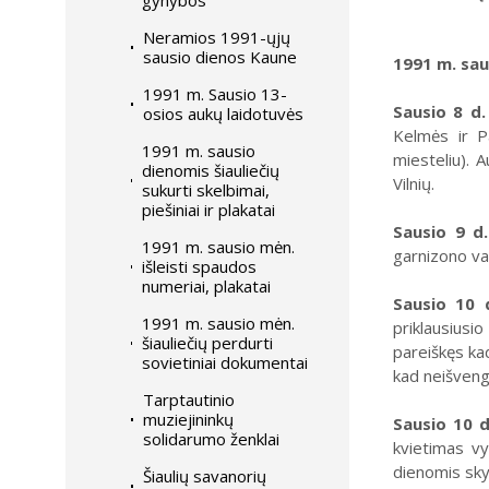
gynybos
Neramios 1991-ųjų
sausio dienos Kaune
1991 m. saus
1991 m. Sausio 13-
Sausio 8 d.
osios aukų laidotuvės
Kelmės ir Pa
1991 m. sausio
miesteliu). 
dienomis šiauliečių
Vilnių.
sukurti skelbimai,
piešiniai ir plakatai
Sausio 9 d.
1991 m. sausio mėn.
garnizono va
išleisti spaudos
numeriai, plakatai
Sausio 10 
1991 m. sausio mėn.
priklausiusi
šiauliečių perdurti
pareiškęs ka
sovietiniai dokumentai
kad neišveng
Tarptautinio
muziejininkų
Sausio 10 d
solidarumo ženklai
kvietimas vyk
dienomis sky
Šiaulių savanorių