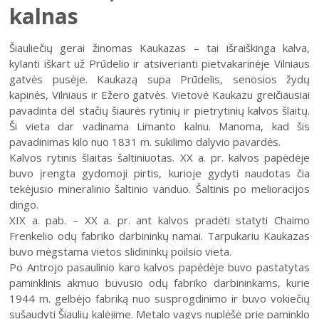
Šiaulių istorijos muziejus
kalnas
Fotografijos muziejaus ekspozicija
Kilnojamos parodos
Šiuo metu veikiančios parodos
Fotografijos muziejus
Venclauskių namų-muziejaus ekspozicija
Virtualiosios parodos
Šiauliečių gerai žinomas Kaukazas – tai išraiškinga kalva,
Kilnojamos parodos
Dviračių muziejus
Chaimo Frenkelio vilos-muziejaus ekspozici
kylanti iškart už Prūdelio ir atsiverianti pietvakarinėje Vilniaus
Virtuali Sausio 13-osios atminties galerija „Transliacija
Virtualiosios parodos
Radijo ir televizijos muziejus
gatvės pusėje. Kaukazą supa Prūdelis, senosios žydų
(Ne)nutraukiama!“
Žaliūkių malūnininko sodybos-muziejaus ek
kapinės, Vilniaus ir Ežero gatvės. Vietovė Kaukazu greičiausiai
Parodų archyvas
Žaliūkių malūnininko sodyba-muziejus
1991 m. Sausio 13-osios įvykių Šiauliuose
Dviračių muziejaus ekspozicija
pavadinta dėl stačių šiaurės rytinių ir pietrytinių kalvos šlaitų.
dokumentacija
Virtualios galerijos
Poeto Jovaro namas-muziejus
Ši vieta dar vadinama Limanto kalnu. Manoma, kad šis
Radijo ir televizijos muziejaus ekspozicija
Šiauliečių fotoreportažai iš sostinės Vilniaus
pavadinimas kilo nuo 1831 m. sukilimo dalyvio pavardės.
gynybos
Kalvos rytinis šlaitas šaltiniuotas. XX a. pr. kalvos papėdėje
buvo įrengta gydomoji pirtis, kurioje gydyti naudotas čia
Neramios 1991-ųjų sausio dienos Kaune
tekėjusio mineralinio šaltinio vanduo. Šaltinis po melioracijos
1991 m. Sausio 13-osios aukų laidotuvės
Bilietų kainos
dingo.
XIX a. pab. – XX a. pr. ant kalvos pradėti statyti Chaimo
1991 m. sausio dienomis šiauliečių sukurti
Padalinių darbo laikas
Frenkelio odų fabriko darbininkų namai. Tarpukariu Kaukazas
Vaikams
skelbimai, piešiniai ir plakatai
Kainoraštis
buvo mėgstama vietos slidininkų poilsio vieta.
Suaugusiesiems
1991 m. sausio mėn. išleisti spaudos numeriai,
Rugpjūtis
2026
Po Antrojo pasaulinio karo kalvos papėdėje buvo pastatytas
Mano ir mūsų istorija
plakatai
paminklinis akmuo buvusio odų fabriko darbininkams, kurie
Šiaulių m. sav. kultūros krepšelis
PR
AN
TR
KE
PE
ŠE
SE
1944 m. gelbėjo fabriką nuo susprogdinimo ir buvo vokiečių
1991 m. sausio mėn. šiauliečių perdurti sovietiniai
Kultūros pasas
dokumentai
sušaudyti Šiaulių kalėjime. Metalo vagys nuplėšė prie paminklo