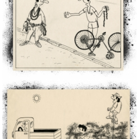
1863 m. sukilimo istorinė atmintis
Saulės Kisarauskienės moliotipijos
Brendant laiku: vandenų istorijos Šiauliuose
Talkšos ežeras
Rėkyvos ežeras
Vinkšnos ežeras
Prūdelio tvenkinys
Ventos-Dubysos kanalas
Kulpės upė
Rūdės upė
Vijolės upė
Virtuali Jono Nekrašiaus mobiliografijos paroda „Vienybės kel
su Ukraina“
„Kovodami dėl savo tautos laisvės ir nepriklausomybės mes