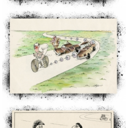
Kasdieninis valstiečių apavas
XVIII–XIX a. apavo mados
Antano Krištopaičio medinių bažnyčių akvarelės
Kunigo, skulptoriaus Antano Rimavičiaus (1865–1933) medi
kryžiaus kelio stotys
Šiauliai istorijos šaltiniuose
Šiauliai istorijos šaltiniuose. II dalis
Šiauliai istorijos šaltiniuose. III dalis
Naujas sakralinių paveikslų gyvenimas
Ryškiausios geležinės paminklų viršūnės
1863 m. sukilimas: veidai, vardai, istorijos
1863 m. sukilimo tikslai ir organizatoriai
Sukilimo eiga ir dalyviai
Sukilimo malšinimas, tremtys