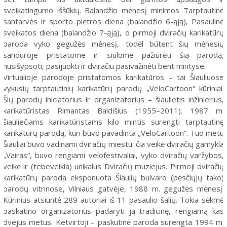
Neramios 1991-ųjų sausio dienos Kaune
sveikatingumo iššūkių. Balandžio mėnesį minimos Tarptautinė
santarvės ir sporto plėtros diena (balandžio 6-ąją), Pasaulinė
1991 m. Sausio 13-osios aukų laidotuvės
sveikatos diena (balandžio 7-ąją), o pirmoji dviračių karikatūrų
1991 m. sausio dienomis šiauliečių sukurti skelbimai,
paroda vyko gegužės mėnesį, todėl būtent šių mėnesių
piešiniai ir plakatai
sandūroje pristatome ir siūlome pažiūrėti šią parodą,
nusišypsoti, pasijuokti ir dviračiu pasivažinėti bent mintyse.
1991 m. sausio mėn. išleisti spaudos numeriai, plakatai
Virtualioje parodoje pristatomos karikatūros – tai Šiauliuose
1991 m. sausio mėn. šiauliečių perdurti sovietiniai
vykusių tarptautinių karikatūrų parodų „VeloCartoon“ kūriniai.
dokumentai
Šių parodų iniciatorius ir organizatorius – šiaulietis inžinierius,
karikatūristas Rimantas Baldišius (1955–2011). 1987 m.
Tarptautinio muziejininkų solidarumo ženklai
šiauliečiams karikatūristams kilo mintis surengti tarptautinę
Šiaulių savanorių dokumentacija
karikatūrų parodą, kuri buvo pavadinta „VeloCartoon“. Tuo metu
Šiauliai buvo vadinami dviračių miestu: čia veikė dviračių gamykla
Virtuali paroda „Pasivaikščiojimai laiku: kalnai ir kalvos
Šiauliuose“
„Vairas“, buvo rengiami velofestivaliai, vyko dviračių varžybos,
veikė ir (tebeveikia) unikalus Dviračių muziejus. Pirmoji dviračių
Salduvės piliakalnis
karikatūrų paroda eksponuota Šiaulių bulvaro (pėsčiųjų tako)
parodų vitrinose, Vilniaus gatvėje, 1988 m. gegužės mėnesį.
Kaukazas, arba Limanto kalnas
Kūrinius atsiuntė 289 autoriai iš 11 pasaulio šalių. Tokia sėkmė
Senosios Šiaulių kapinės
paskatino organizatorius padaryti ją tradicinę, rengiamą kas
dvejus metus. Ketvirtoji – paskutinė paroda surengta 1994 m.
Evangelikų liuteronų kapinės