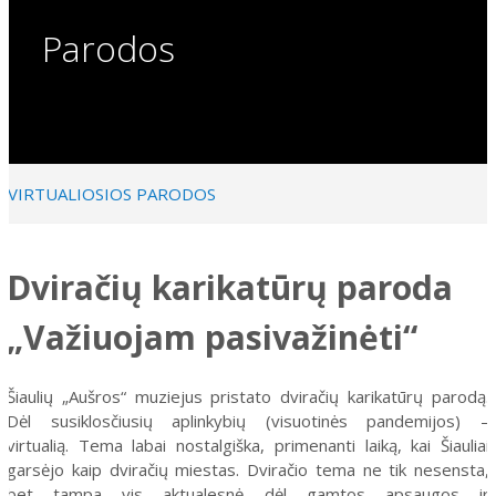
Parodos
VIRTUALIOSIOS PARODOS
Šiuo metu veikiančios parodos
Dviračių karikatūrų paroda
Kilnojamos parodos
„Važiuojam pasivažinėti“
Virtualiosios parodos
Virtuali Sausio 13-osios atminties galerija „Transliacija
Šiaulių „Aušros“ muziejus pristato dviračių karikatūrų parodą.
(Ne)nutraukiama!“
Dėl susiklosčiusių aplinkybių (visuotinės pandemijos) –
1991 m. Sausio 13-osios įvykių Šiauliuose dokumentacij
virtualią. Tema labai nostalgiška, primenanti laiką, kai Šiauliai
garsėjo kaip dviračių miestas. Dviračio tema ne tik nesensta,
Šiauliečių fotoreportažai iš sostinės Vilniaus gynybos
bet tampa vis aktualesnė dėl gamtos apsaugos ir