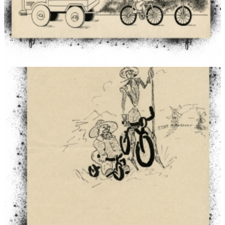
kartu kovojame ir dėl viso kultūringojo pasaulio likimo“
„Tegul sklinda tautoje Vlado Pūtvio idėjos“
Kelyje į nepriklausomą Lietuvą. Vlado Putvinskio-Pūtvio
veikla lietuvių tautiniame atgimime
Vladas Putvinskis-Pūtvis – Lietuvos šaulių sąjungos kūrė
ir ideologas
Šilo Pavėžupio ir Graužikų dvarai – Putvinskių šeimos ūkia
Vlado Putvinskio-Pūtvio šeima
Putvinskių šeimos gyvenimo akimirkos
Sinagogos
Didžioji choralinė sinagoga
Žydų siuvėjų sinagoga
Žydų tikybinės draugijos „Tores Chaim“ vardo sinagoga
Parodų archyvas