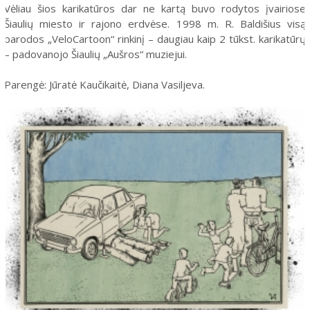
Vėliau šios karikatūros dar ne kartą buvo rodytos įvairiose
Kalniukas
Šiaulių miesto ir rajono erdvėse. 1998 m. R. Baldišius visą
parodos „VeloCartoon“ rinkinį – daugiau kaip 2 tūkst. karikatūrų
Sukilėlių kalnelis
– padovanojo Šiaulių „Aušros“ muziejui.
Šiaulių evangelikų liuteronų bažnyčios vieta
Parengė: Jūratė Kaučikaitė, Diana Vasiljeva.
Dviračių karikatūrų paroda „Važiuojam pasivažinėti“
Lietuvos Nepriklausomybės atkūrimo 30-osioms metinėms
skirta virtuali fotografijų paroda „Laisvės tribūnoje“
Chaimo Frenkelio vila ir odų fabrikas Šiauliuose – urbi et orbi
Chaimo Frenkelio odų fabrikas
Fabrikas „Batas“
Odos ir avalynės kombinatas „Elnias“
XX a. tarpukario batai
Sovietinio laikotarpio batai
Seniausias apavas