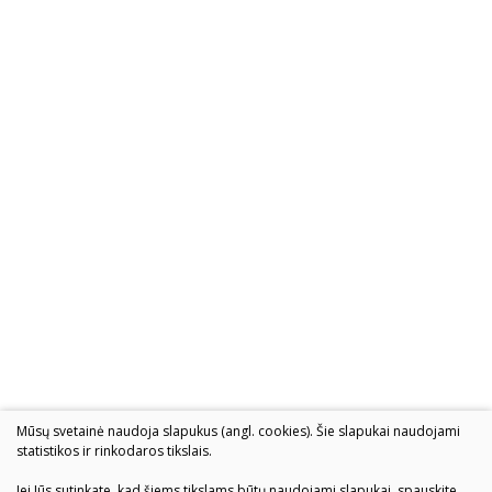
Mūsų svetainė naudoja slapukus (angl. cookies). Šie slapukai naudojami
statistikos ir rinkodaros tikslais.
Jei Jūs sutinkate, kad šiems tikslams būtų naudojami slapukai, spauskite