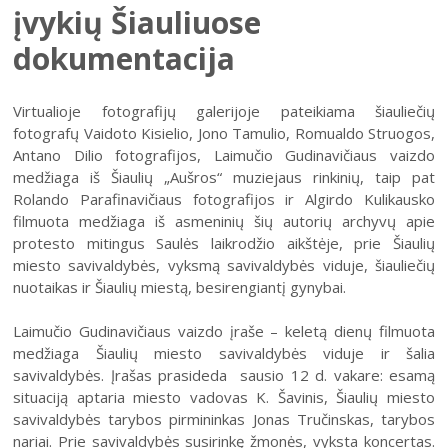
Šiaulių istorijos muziejus
įvykių Šiauliuose
Fotografijos muziejaus ekspozicija
Kilnojamos parodos
Šiuo metu veikiančios parodos
Fotografijos muziejus
dokumentacija
Venclauskių namų-muziejaus ekspozicija
Virtualiosios parodos
Kilnojamos parodos
Dviračių muziejus
Chaimo Frenkelio vilos-muziejaus ekspozicij
Virtuali Sausio 13-osios atminties galerija „Transliacija
Virtualiosios parodos
Radijo ir televizijos muziejus
Virtualioje fotografijų galerijoje pateikiama šiauliečių
(Ne)nutraukiama!“
Žaliūkių malūnininko sodybos-muziejaus eks
fotografų Vaidoto Kisielio, Jono Tamulio, Romualdo Struogos,
Parodų archyvas
Žaliūkių malūnininko sodyba-muziejus
1991 m. Sausio 13-osios įvykių Šiauliuose
Dviračių muziejaus ekspozicija
Antano Dilio fotografijos, Laimučio Gudinavičiaus vaizdo
dokumentacija
Virtualios galerijos
Poeto Jovaro namas-muziejus
medžiaga iš Šiaulių „Aušros“ muziejaus rinkinių, taip pat
Radijo ir televizijos muziejaus ekspozicija
Šiauliečių fotoreportažai iš sostinės Vilniaus
Rolando Parafinavičiaus fotografijos ir Algirdo Kulikausko
gynybos
filmuota medžiaga iš asmeninių šių autorių archyvų apie
protesto mitingus Saulės laikrodžio aikštėje, prie Šiaulių
Neramios 1991-ųjų sausio dienos Kaune
miesto savivaldybės, vyksmą savivaldybės viduje, šiauliečių
1991 m. Sausio 13-osios aukų laidotuvės
Bilietų kainos
nuotaikas ir Šiaulių miestą, besirengiantį gynybai.
1991 m. sausio dienomis šiauliečių sukurti
Padalinių darbo laikas
Laimučio Gudinavičiaus vaizdo įraše – keletą dienų filmuota
Vaikams
skelbimai, piešiniai ir plakatai
Kainoraštis
medžiaga Šiaulių miesto savivaldybės viduje ir šalia
Suaugusiesiems
1991 m. sausio mėn. išleisti spaudos numeriai,
Rugpjūtis
2026
savivaldybės. Įrašas prasideda sausio 12 d. vakare: esamą
Mano ir mūsų istorija
plakatai
situaciją aptaria miesto vadovas K. Šavinis, Šiaulių miesto
Šiaulių m. sav. kultūros krepšelis
PR
AN
TR
KE
PE
ŠE
SE
savivaldybės tarybos pirmininkas Jonas Tručinskas, tarybos
1991 m. sausio mėn. šiauliečių perdurti sovietiniai
Kultūros pasas
dokumentai
nariai. Prie savivaldybės susirinkę žmonės, vyksta koncertas.