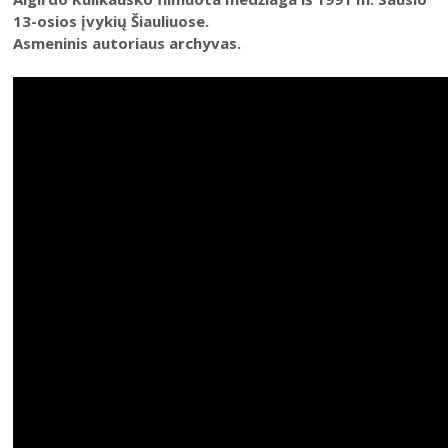
Šiauliai istorijos šaltiniuose
13-osios įvykių Šiauliuose.
Šiauliai istorijos šaltiniuose. II dalis
Asmeninis autoriaus archyvas.
Šiauliai istorijos šaltiniuose. III dalis
Naujas sakralinių paveikslų gyvenimas
Ryškiausios geležinės paminklų viršūnės
1863 m. sukilimas: veidai, vardai, istorijos
1863 m. sukilimo tikslai ir organizatoriai
Sukilimo eiga ir dalyviai
Sukilimo malšinimas, tremtys
1863 m. sukilimo istorinė atmintis
Saulės Kisarauskienės moliotipijos
Brendant laiku: vandenų istorijos Šiauliuose
Talkšos ežeras
Rėkyvos ežeras