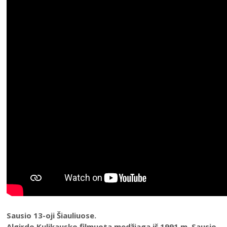
tribūnoje“
2023 (XX festivalis)
Chaimo Frenkelio vila ir odų fabrikas Šiauliuose – urbi et
2022 (XIX festivalis)
orbi
2021 (XVIII festivalis)
Chaimo Frenkelio odų fabrikas
2020 (XVII festivalis)
Fabrikas „Batas“
2019 (XVI festivalis)
Odos ir avalynės kombinatas „Elnias“
2018 (XV festivalis)
XX a. tarpukario batai
2004–2017 m. festivalis
Sovietinio laikotarpio batai
Seniausias apavas
Kasdieninis valstiečių apavas
XVIII–XIX a. apavo mados
Antano Krištopaičio medinių bažnyčių akvarelės
Kunigo, skulptoriaus Antano Rimavičiaus (1865–1933)
medinės kryžiaus kelio stotys
Sausio 13-oji Šiauliuose.
Algirdo Kulikausko filmuota medžiaga iš 1991 m. Sausio