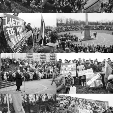
kūrėjas ir ideologas
Šilo Pavėžupio ir Graužikų dvarai – Putvinskių
šeimos ūkiai
Vlado Putvinskio-Pūtvio šeima
Putvinskių šeimos gyvenimo akimirkos
Sinagogos
Didžioji choralinė sinagoga
Žydų siuvėjų sinagoga
Žydų tikybinės draugijos „Tores Chaim“ vardo
sinagoga
Parodų archyvas
Virtualios galerijos