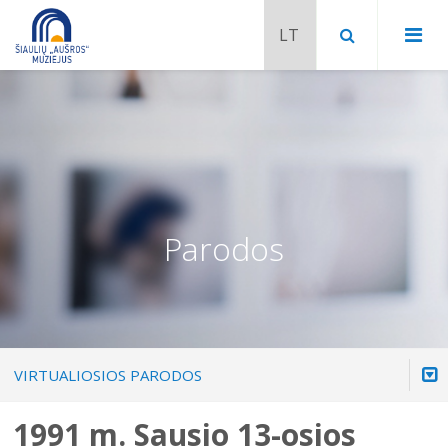
Parodos
VIRTUALIOSIOS PARODOS
Chaimo Frenkelio vila-muziejus
Venclauskių namai-muziejus
1991 m. Sausio 13-osios
Šiaulių istorijos muziejaus ekspozicija
Šiuo metu veikiančios parodos