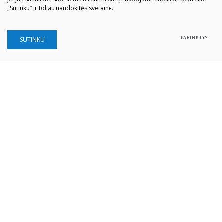
„Sutinku“ ir toliau naudokitės svetaine.
PARINKTYS
SUTINKU
Šiaulių „Aušros" muziejus
Biudžetinė įstaiga
Įstaigos kodas: 190757036
Vilniaus g. 74, LT-76283 Šiauliai
Tel. (0 41) 52 69 33
El. paštas:
info@ausrosmuziejus.lt
Struktūra ir kontaktai
Veiklos sritys
Administracinė informacija
Teisinė informacija
Partnerystė
Karjera