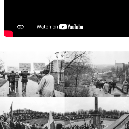
Vinkšnos ežeras
Prūdelio tvenkinys
Ventos-Dubysos kanalas
Kulpės upė
Rūdės upė
Vijolės upė
Virtuali Jono Nekrašiaus mobiliografijos paroda
„Vienybės keliu su Ukraina“
„Kovodami dėl savo tautos laisvės ir nepriklausomybės
mes kartu kovojame ir dėl viso kultūringojo pasaulio
likimo“
„Tegul sklinda tautoje Vlado Pūtvio idėjos“
Kelyje į nepriklausomą Lietuvą. Vlado Putvinskio-
Pūtvio veikla lietuvių tautiniame atgimime
Vladas Putvinskis-Pūtvis – Lietuvos šaulių sąjungos