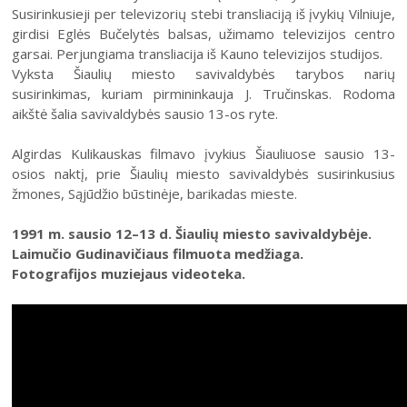
1
2
Susirinkusieji per televizorių stebi transliaciją iš įvykių Vilniuje,
Integruotos muziejinės pamokos
Tarptautinio muziejininkų solidarumo ženklai
girdisi Eglės Bučelytės balsas, užimamo televizijos centro
3
4
5
6
7
8
9
garsai. Perjungiama transliacija iš Kauno televizijos studijos.
Šiaulių savanorių dokumentacija
Vyksta Šiaulių miesto savivaldybės tarybos narių
10
11
12
13
14
15
16
Virtuali paroda „Pasivaikščiojimai laiku: kalnai ir kalvos
susirinkimas, kuriam pirmininkauja J. Tručinskas. Rodoma
Šiauliuose“
aikštė šalia savivaldybės sausio 13-os ryte.
17
18
19
20
21
22
23
Salduvės piliakalnis
Algirdas Kulikauskas filmavo įvykius Šiauliuose sausio 13-
24
25
26
27
28
29
30
Kaukazas, arba Limanto kalnas
osios naktį, prie Šiaulių miesto savivaldybės susirinkusius
žmones, Sąjūdžio būstinėje, barikadas mieste.
Senosios Šiaulių kapinės
31
Evangelikų liuteronų kapinės
1991 m. sausio 12–13 d. Šiaulių miesto savivaldybėje.
Laimučio Gudinavičiaus filmuota medžiaga.
Kalniukas
Fotografijos muziejaus videoteka.
Sukilėlių kalnelis
Šiaulių evangelikų liuteronų bažnyčios vieta
2026 (XXIII festivalis)
Dviračių karikatūrų paroda „Važiuojam pasivažinėti“
2025 (XXII festivalis)
Lietuvos Nepriklausomybės atkūrimo 30-osioms
metinėms skirta virtuali fotografijų paroda „Laisvės
2024 (XXI festivalis)