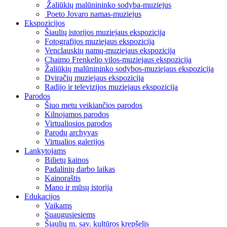
Žaliūkių malūnininko sodyba-muziejus
Poeto Jovaro namas-muziejus
Ekspozicijos
Šiaulių istorijos muziejaus ekspozicija
Fotografijos muziejaus ekspozicija
Venclauskių namų-muziejaus ekspozicija
Chaimo Frenkelio vilos-muziejaus ekspozicija
Žaliūkių malūnininko sodybos-muziejaus ekspozicija
Dviračių muziejaus ekspozicija
Radijo ir televizijos muziejaus ekspozicija
Parodos
Šiuo metu veikiančios parodos
Kilnojamos parodos
Virtualiosios parodos
Parodų archyvas
Virtualios galerijos
Lankytojams
Bilietų kainos
Padalinių darbo laikas
Kainoraštis
Mano ir mūsų istorija
Edukacijos
Vaikams
Suaugusiesiems
Šiaulių m. sav. kultūros krepšelis