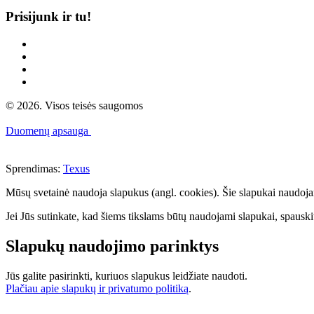
Prisijunk ir tu!
© 2026. Visos teisės saugomos
Duomenų apsauga
Sprendimas:
Texus
Mūsų svetainė naudoja slapukus (angl. cookies). Šie slapukai naudojami 
Jei Jūs sutinkate, kad šiems tikslams būtų naudojami slapukai, spauskit
Slapukų naudojimo parinktys
Jūs galite pasirinkti, kuriuos slapukus leidžiate naudoti.
Plačiau apie slapukų ir privatumo politiką
.