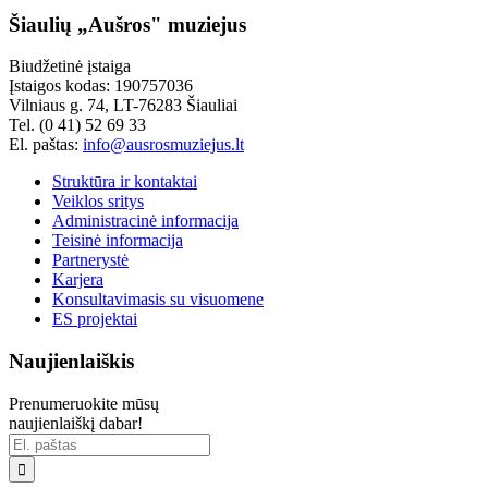
Šiaulių „Aušros" muziejus
Biudžetinė įstaiga
Įstaigos kodas: 190757036
Vilniaus g. 74, LT-76283 Šiauliai
Tel. (0 41) 52 69 33
El. paštas:
info@ausrosmuziejus.lt
Struktūra ir kontaktai
Veiklos sritys
Administracinė informacija
Teisinė informacija
Partnerystė
Karjera
Konsultavimasis su visuomene
ES projektai
Naujienlaiškis
Prenumeruokite mūsų
naujienlaiškį dabar!
