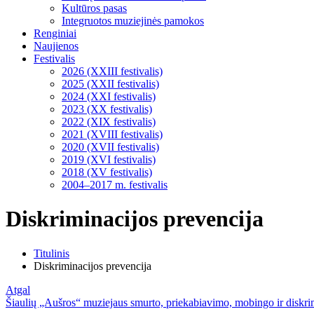
Kultūros pasas
Integruotos muziejinės pamokos
Renginiai
Naujienos
Festivalis
2026 (XXIII festivalis)
2025 (XXII festivalis)
2024 (XXI festivalis)
2023 (XX festivalis)
2022 (XIX festivalis)
2021 (XVIII festivalis)
2020 (XVII festivalis)
2019 (XVI festivalis)
2018 (XV festivalis)
2004–2017 m. festivalis
Diskriminacijos prevencija
Titulinis
Diskriminacijos prevencija
Atgal
Šiaulių „Aušros“ muziejaus smurto, priekabiavimo, mobingo ir diskrim