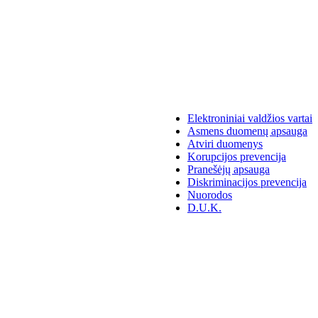
Elektroniniai valdžios vartai
Asmens duomenų apsauga
Atviri duomenys
Korupcijos prevencija
Pranešėjų apsauga
Diskriminacijos prevencija
Nuorodos
D.U.K.