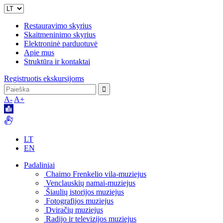
Restauravimo skyrius
Skaitmeninimo skyrius
Elektroninė parduotuvė
Apie mus
Struktūra ir kontaktai
Registruotis ekskursijoms
A-
A+
LT
EN
Padaliniai
Chaimo Frenkelio vila-muziejus
Venclauskių namai-muziejus
Šiaulių istorijos muziejus
Fotografijos muziejus
Dviračių muziejus
Radijo ir televizijos muziejus