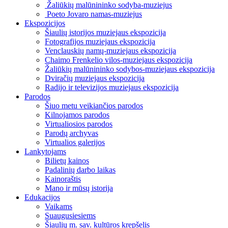
Žaliūkių malūnininko sodyba-muziejus
Poeto Jovaro namas-muziejus
Ekspozicijos
Šiaulių istorijos muziejaus ekspozicija
Fotografijos muziejaus ekspozicija
Venclauskių namų-muziejaus ekspozicija
Chaimo Frenkelio vilos-muziejaus ekspozicija
Žaliūkių malūnininko sodybos-muziejaus ekspozicija
Dviračių muziejaus ekspozicija
Radijo ir televizijos muziejaus ekspozicija
Parodos
Šiuo metu veikiančios parodos
Kilnojamos parodos
Virtualiosios parodos
Parodų archyvas
Virtualios galerijos
Lankytojams
Bilietų kainos
Padalinių darbo laikas
Kainoraštis
Mano ir mūsų istorija
Edukacijos
Vaikams
Suaugusiesiems
Šiaulių m. sav. kultūros krepšelis