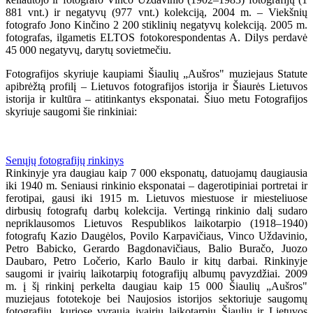
881 vnt.) ir negatyvų (977 vnt.) kolekciją, 2004 m. – Viekšnių
fotografo Jono Kinčino 2 200 stiklinių negatyvų kolekciją. 2005 m.
fotografas, ilgametis ELTOS fotokorespondentas A. Dilys perdavė
45 000 negatyvų, darytų sovietmečiu.
Fotografijos skyriuje kaupiami Šiaulių „Aušros" muziejaus Statute
apibrėžtą profilį – Lietuvos fotografijos istorija ir Šiaurės Lietuvos
istorija ir kultūra – atitinkantys eksponatai. Šiuo metu Fotografijos
skyriuje saugomi šie rinkiniai:
Senųjų fotografijų rinkinys
Rinkinyje yra daugiau kaip 7 000 eksponatų, datuojamų daugiausia
iki 1940 m. Seniausi rinkinio eksponatai – dagerotipiniai portretai ir
ferotipai, gausi iki 1915 m. Lietuvos miestuose ir miesteliuose
dirbusių fotografų darbų kolekcija. Vertingą rinkinio dalį sudaro
nepriklausomos Lietuvos Respublikos laikotarpio (1918–1940)
fotografų Kazio Daugėlos, Povilo Karpavičiaus, Vinco Uždavinio,
Petro Babicko, Gerardo Bagdonavičiaus, Balio Buračo, Juozo
Daubaro, Petro Ločerio, Karlo Baulo ir kitų darbai. Rinkinyje
saugomi ir įvairių laikotarpių fotografijų albumų pavyzdžiai. 2009
m. į šį rinkinį perkelta daugiau kaip 15 000 Šiaulių „Aušros"
muziejaus fototekoje bei Naujosios istorijos sektoriuje saugomų
fotografijų, kuriose vyrauja įvairių laikotarpių Šiaulių ir Lietuvos