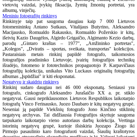
vietovių vaizdai, įvykių fiksacija, žymių žmonių portretai, yra
albumų, vinječių.
Meninių fotografijų rinkinys
Rinkinyje taip pat saugoma daugiau kaip 7 000 Lietuvos
fotomenininkų Antano Sutkaus, Vitalijaus Butyrino, Aleksandro
Macijausko, Romualdo Rakausko, Romualdo Požerskio ir kitų,
išeivių Kazio Daugėlos, Algirdo Grigaičio, Algimanto Kezio darbų,
parodų „Gintaro kraštas – 1977", „Amžininko portretas",
„Kolegos", „Dviratis – sportas, sveikata, transportas" kolekcijos.
Pastaraisiais metais rinkinį papildė fotografo, taikomosios
fotografijos pradininko Lietuvoje, įvairių fotografijos technikų
išradėjo, fotomeno ir fototechnikos propaguotojo P. Karpavičiaus
fotografijų kolekcija, unikalus Vito Luckaus originalių fotografijų
albumas „Įspūdžiai" ir kiti eksponatai.
Negatyvų ir skaidrių rinkinys
Rinkinį sudaro daugiau nei 46 000 eksponatų. Seniausi yra
fotografo, cinkografo Aleksandro Jurašaičio XX a. pr. stiklo
negatyvai. Gausi nepriklausomos Lietuvos Respublikos laikotarpio
fotografų Vinco Ferinausko, Juozo Daubaro ir kitų negatyvų grupė.
Neseniai ją papildė Viekšnių fotografo Jono Kinčino stiklinių
negatyvų archyvas. Tai didžiausia Fotografijos skyriuje saugoma
tarpukario laikotarpio vieno autoriaus darbų kolekcija. Vertinga
istorinių negatyvų grupė, kurioje išsiskiria Juozapo Žiogo iki
Pirmojo pasaulinio karo fotografuoti vaizdai, Šiaulių kraštotyros
draugijos etnografinių ekspedicijų medžiaga ir kt. Vėlesnį laikotarpį