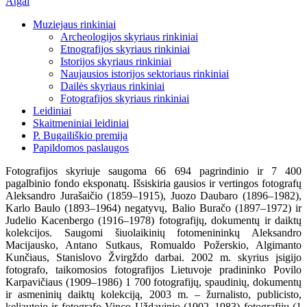
Atgal
Muziejaus rinkiniai
Archeologijos skyriaus rinkiniai
Etnografijos skyriaus rinkiniai
Istorijos skyriaus rinkiniai
Naujausios istorijos sektoriaus rinkiniai
Dailės skyriaus rinkiniai
Fotografijos skyriaus rinkiniai
Leidiniai
Skaitmeniniai leidiniai
P. Bugailiškio premija
Papildomos paslaugos
Fotografijos skyriuje saugoma 66 694 pagrindinio ir 7 400
pagalbinio fondo eksponatų. Išsiskiria gausios ir vertingos fotografų
Aleksandro Jurašaičio (1859–1915), Juozo Daubaro (1896–1982),
Karlo Baulo (1893–1964) negatyvų, Balio Buračo (1897–1972) ir
Judelio Kacenbergo (1916–1978) fotografijų, dokumentų ir daiktų
kolekcijos. Saugomi šiuolaikinių fotomenininkų Aleksandro
Macijausko, Antano Sutkaus, Romualdo Požerskio, Algimanto
Kunčiaus, Stanislovo Žvirgždo darbai. 2002 m. skyrius įsigijo
fotografo, taikomosios fotografijos Lietuvoje pradininko Povilo
Karpavičiaus (1909–1986) 1 700 fotografijų, spaudinių, dokumentų
ir asmeninių daiktų kolekciją, 2003 m. – žurnalisto, publicisto,
keliautojo ir fotografo Vinco Uždavinio (1902–1983) fotografijų (1