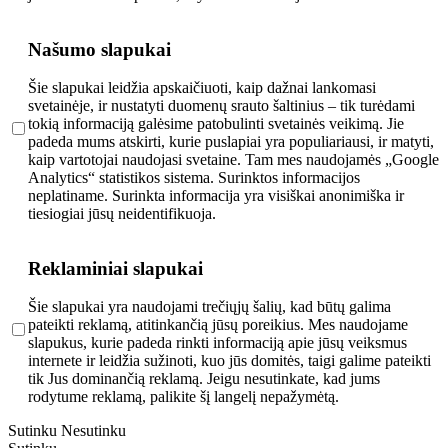
Našumo slapukai
Šie slapukai leidžia apskaičiuoti, kaip dažnai lankomasi
svetainėje, ir nustatyti duomenų srauto šaltinius – tik turėdami
tokią informaciją galėsime patobulinti svetainės veikimą. Jie
padeda mums atskirti, kurie puslapiai yra populiariausi, ir matyti,
kaip vartotojai naudojasi svetaine. Tam mes naudojamės „Google
Analytics“ statistikos sistema. Surinktos informacijos
neplatiname. Surinkta informacija yra visiškai anonimiška ir
tiesiogiai jūsų neidentifikuoja.
Reklaminiai slapukai
Šie slapukai yra naudojami trečiųjų šalių, kad būtų galima
pateikti reklamą, atitinkančią jūsų poreikius. Mes naudojame
slapukus, kurie padeda rinkti informaciją apie jūsų veiksmus
internete ir leidžia sužinoti, kuo jūs domitės, taigi galime pateikti
tik Jus dominančią reklamą. Jeigu nesutinkate, kad jums
rodytume reklamą, palikite šį langelį nepažymėtą.
Sutinku
Nesutinku