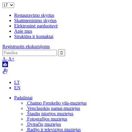
Restauravimo skyrius
Skaitmeninimo skyrius
Elektroninė parduotuvė
Apie mus
Struktūra ir kontaktai
Registruotis ekskursijoms
A-
A+
LT
EN
Padaliniai
Chaimo Frenkelio vila-muziejus
Venclauskių namai-muziejus
Šiaulių istorijos muziejus
Fotografijos muziejus
Dviračių muziejus
Radijo ir televizijos muziejus