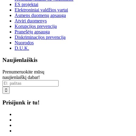
ES projektai
Elektroniniai valdžios vartai
Asmens duomenų apsauga
Atviri duomenys
Korupcijos prevencija
Pranešėjų apsauga
Diskriminacijos prevencija
Nuorodos
D.U.K.
Naujienlaiškis
Prenumeruokite mūsų
naujienlaiškį dabar!

Prisijunk ir tu!