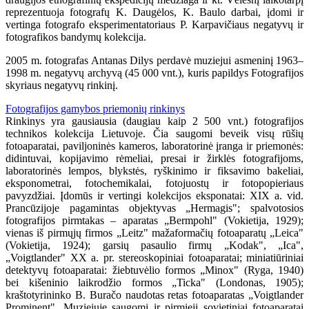
reprezentuoja fotografų K. Daugėlos, K. Baulo darbai, įdomi ir
vertinga fotografo eksperimentatoriaus P. Karpavičiaus negatyvų ir
fotografikos bandymų kolekcija.
2005 m. fotografas Antanas Dilys perdavė muziejui asmeninį 1963–
1998 m. negatyvų archyvą (45 000 vnt.), kuris papildys Fotografijos
skyriaus negatyvų rinkinį.
Fotografijos gamybos priemonių rinkinys
Rinkinys yra gausiausia (daugiau kaip 2 500 vnt.) fotografijos
technikos kolekcija Lietuvoje. Čia saugomi beveik visų rūšių
fotoaparatai, paviljoninės kameros, laboratorinė įranga ir priemonės:
didintuvai, kopijavimo rėmeliai, presai ir žirklės fotografijoms,
laboratorinės lempos, blykstės, ryškinimo ir fiksavimo bakeliai,
eksponometrai, fotochemikalai, fotojuostų ir fotopopieriaus
pavyzdžiai. Įdomūs ir vertingi kolekcijos eksponatai: XIX a. vid.
Prancūzijoje pagamintas objektyvas „Hermagis"; spalvotosios
fotografijos pirmtakas – aparatas „Bermpohl" (Vokietija, 1929);
vienas iš pirmųjų firmos „Leitz" mažaformačių fotoaparatų „Leica"
(Vokietija, 1924); garsių pasaulio firmų „Kodak", „Ica",
„Voigtlander" XX a. pr. stereoskopiniai fotoaparatai; miniatiūriniai
detektyvų fotoaparatai: žiebtuvėlio formos „Minox" (Ryga, 1940)
bei kišeninio laikrodžio formos „Ticka" (Londonas, 1905);
kraštotyrininko B. Buračo naudotas retas fotoaparatas „Voigtlander
Prominent". Muziejuje saugomi ir pirmieji sovietiniai fotoaparatai