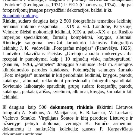
„Fotokor" (Leningradas, 1931) ir FED (Charkovas, 1934), taip pat
fotopaviljonų įrangos pavyzdžiai: dekoracijos, baldai ir kt.
Spaudinių rinkinys
Rinkinį sudaro daugiau kaip 2 500 fotografinės tematikos leidinių.
Seniausi rinkinio eksponatai – XIX a. vid. Londone, Paryžiuje,
Veimare išleisti mokomieji leidiniai, XIX a. pab.–XX a. pr. Rusijos
imperijos specializuotų žurnalų komplektai, knygos, albumai.
Rinkinyje saugoma nemažai tarpukario Lietuvos fotografijos
leidinių: J. K. vadovėlis „Fotografas mėgėjas" (Panevėžys, 1925),
Liudviko Jakavičiaus išleistas „Greitojo aparato rankvedys arba
receptai ir pamokymai kaip į 10 minučių viską nufotografuoti"
(Šiauliai, 1926), „Putpelės" draugijos Šiauliuose 1933 m. surengtos
kilnojamosios parodos katalogas, Fotomėgėjų sąjungos žurnalo
„Foto mėgėjas" numeriai ir kiti periodiniai leidiniai, knygos, parodų
katalogai, albumai, reklaminiai profesionalių fotografų spaudiniai.
Sovietinio laikotarpio spaudinių grupę sudaro fotografijų parodų
katalogai, plakatai, afišos, kvietimai, albumai, knygos, žurnalai ir kiti
leidiniai.
Iš daugiau kaip 500
dokumentų rinkinio
išskirtini Lietuvos
fotografų A. Sutkaus, A. Macijausko, R. Rakausko, V. Luckaus,
Vaclovo Strauko, Virgilijaus Šontos ir kitų parodose Lietuvoje ir
užsienyje pelnyti diplomai; vertinga B. Buračo asmeninių
dokumentų ir rankraščių kolekcija; gausus P. Karpavičiaus
dokumentų archyvas.