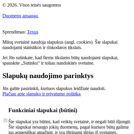
© 2026. Visos teisės saugomos
Duomenų apsauga
Sprendimas:
Texus
Mūsų svetainė naudoja slapukus (angl. cookies). Šie slapukai
naudojami statistikos ir rinkodaros tikslais.
Jei Jūs sutinkate, kad šiems tikslams būtų naudojami slapukai,
spauskite „Sutinku“ ir toliau naudokitės svetaine.
Slapukų naudojimo parinktys
Jūs galite pasirinkti, kuriuos slapukus leidžiate naudoti.
Plačiau apie slapukų ir privatumo politiką
.
Funkciniai slapukai (būtini)
Šie slapukai yra būtini, kad veiktų svetainė, ir negali būti išjungti.
Šie slapukai nesaugo jokių duomenų, pagal kuriuos būtų galima
jus asmeniškai atpažinti, ir yra ištrinami išėjus iš svetainės.