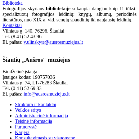
Biblioteka
Fotografijos skyriaus
bibliotekoje
sukaupta daugiau kaip 11 tūkst.
specializuotų fotografijos leidinių: knygų, albumų, periodinės
literatūros, nuo XIX a. vid. senųjų spaudinių iki naujausių leidinių.
Kontaktai
Vilniaus g. 140, 76296, Šiauliai
Tel. (8 41) 52 43 96
El. paštas:
v.ulinskyte
@ausrosmuziejus.lt
Šiaulių „Aušros" muziejus
Biudžetinė įstaiga
Įstaigos kodas: 190757036
Vilniaus g. 74, LT-76283 Šiauliai
Tel. (0 41) 52 69 33
El. paštas:
info@ausrosmuziejus.lt
Struktūra ir kontaktai
Veiklos sritys
Administracinė informacija
Teisinė informacija
Partnerystė
Karjera
Konsultavimasis su visuomene