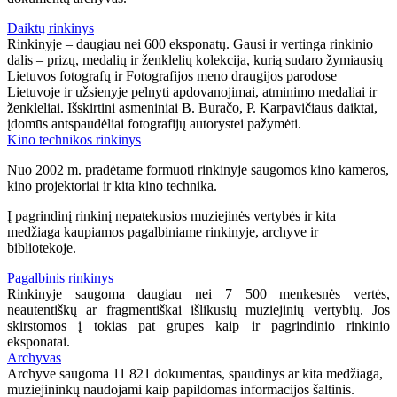
Daiktų rinkinys
Rinkinyje – daugiau nei 600 eksponatų. Gausi ir vertinga rinkinio
dalis – prizų, medalių ir ženklelių kolekcija, kurią sudaro žymiausių
Lietuvos fotografų ir Fotografijos meno draugijos parodose
Lietuvoje ir užsienyje pelnyti apdovanojimai, atminimo medaliai ir
ženkleliai. Išskirtini asmeniniai B. Buračo, P. Karpavičiaus daiktai,
įdomūs antspaudėliai fotografijų autorystei pažymėti.
Kino technikos rinkinys
Nuo 2002 m. pradėtame formuoti rinkinyje saugomos kino kameros,
kino projektoriai ir kita kino technika.
Į pagrindinį rinkinį nepatekusios muziejinės vertybės ir kita
medžiaga kaupiamos pagalbiniame rinkinyje, archyve ir
bibliotekoje.
Pagalbinis rinkinys
Rinkinyje saugoma daugiau nei 7 500 menkesnės vertės,
neautentiškų ar fragmentiškai išlikusių muziejinių vertybių. Jos
skirstomos į tokias pat grupes kaip ir pagrindinio rinkinio
eksponatai.
Archyvas
Archyve saugoma 11 821 dokumentas, spaudinys ar kita medžiaga,
muziejininkų naudojami kaip papildomas informacijos šaltinis.