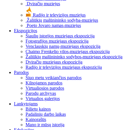
Dviračių muziejus
Radijo ir televizijos muziejus
Žaliūkių malūnininko sodyba-muziejus
Poeto Jovaro namas-muziejus
Ekspozicijos
Šiaulių istorijos muziejaus ekspozicija
Fotografijos muziejaus ekspozicija
Venclauskių namų-muziejaus ekspozicija
Chaimo Frenkelio vilos-muziejaus ekspozicija
Žaliūkių malūnininko sodybos-muziejaus ekspozicija
Dviračių muziejaus ekspozicija
Radijo ir televizijos muziejaus ekspozicija
Parodos
Šiuo metu veikiančios parodos
Kilnojamos parodos
Virtualiosios parodos
Parodų archyvas
Virtualios galerijos
Lankytojams
Bilietų kainos
Padalinių darbo laikas
Kainoraštis
Mano ir mūsų istorija
Edukacijos