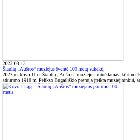
2023-03-13
Šiaulių „Aušros“ muziejus šventė 100 metų sukaktį
2023 m. kovo 11 d. Šiaulių „Aušros“ muziejus, minėdamas įkūrimo 100-m
atkūrimo 1918 m. Pelikso Bugailiškio premija įteikta muziejininkui, au