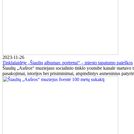
2023-11-26
Tinklalaidėje „Šiaulių albumas: portretai“ – miesto tapatumo paieškos
Šiaulių „Aušros“ muziejaus socialinio tinklo youtube kanale startavo ti
pasakojimai, istorijos bei prisiminimai, atspindintys asmeninius patyrim