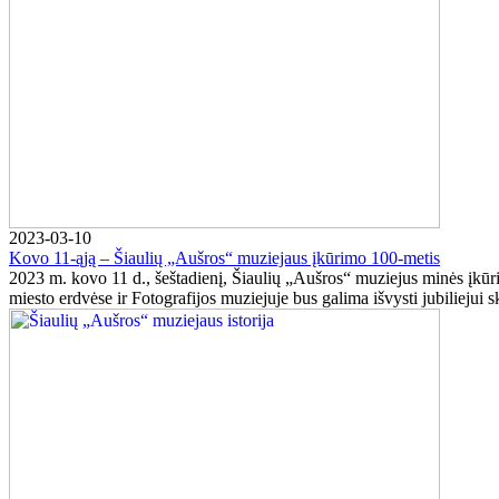
2023-03-10
Kovo 11-ąją – Šiaulių „Aušros“ muziejaus įkūrimo 100-metis
2023 m. kovo 11 d., šeštadienį, Šiaulių „Aušros“ muziejus minės įkūrim
miesto erdvėse ir Fotografijos muziejuje bus galima išvysti jubiliejui sk