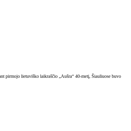
nt pirmojo lietuviško laikraščio „Aušra“ 40-metį, Šiauliuose buvo