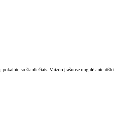
ų pokalbių su šiauliečiais. Vaizdo įrašuose nugulė autentiški