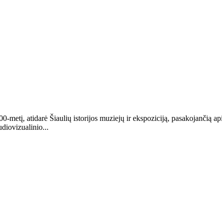
etį, atidarė Šiaulių istorijos muziejų ir ekspoziciją, pasakojančią api
diovizualinio...