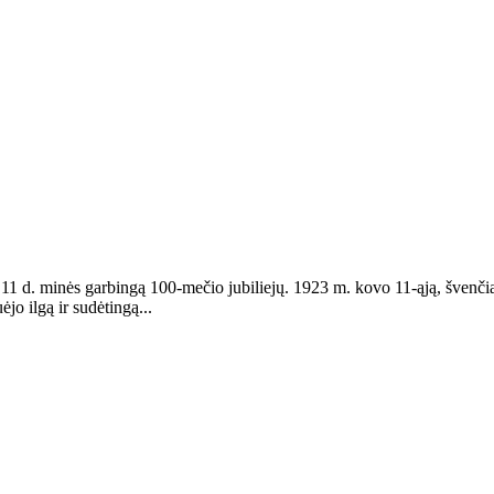
11 d. minės garbingą 100-mečio jubiliejų. 1923 m. kovo 11-ąją, švenčia
jo ilgą ir sudėtingą...