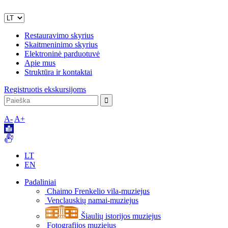
Restauravimo skyrius
Skaitmeninimo skyrius
Elektroninė parduotuvė
Apie mus
Struktūra ir kontaktai
Registruotis ekskursijoms
A-
A+
LT
EN
Padaliniai
Chaimo Frenkelio vila-muziejus
Venclauskių namai-muziejus
Šiaulių istorijos muziejus
Fotografijos muziejus