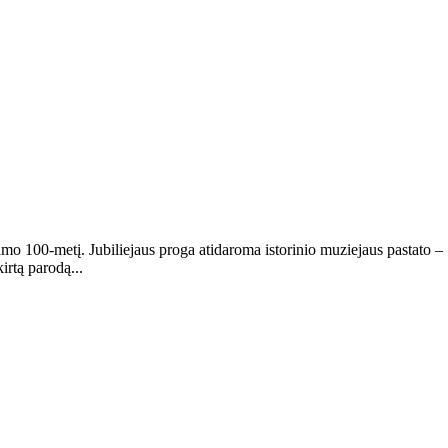
o 100-metį. Jubiliejaus proga atidaroma istorinio muziejaus pastato – Š
irtą parodą...