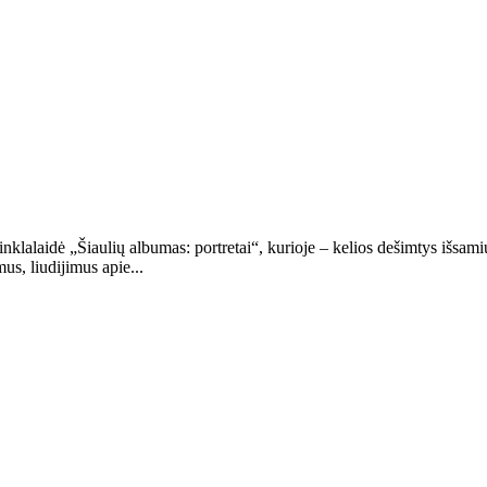
nklalaidė „Šiaulių albumas: portretai“, kurioje – kelios dešimtys išsami
us, liudijimus apie...