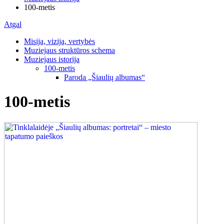
100-metis
Atgal
Misija, vizija, vertybės
Muziejaus struktūros schema
Muziejaus istorija
100-metis
Paroda „Šiaulių albumas“
100-metis