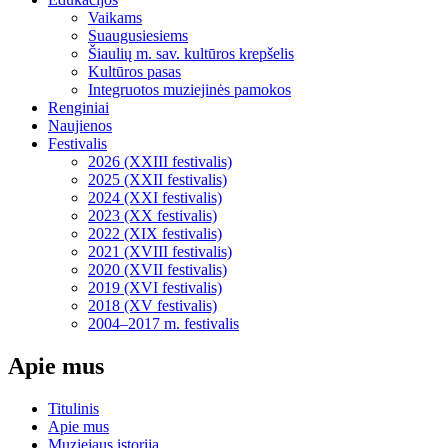
Vaikams
Suaugusiesiems
Šiaulių m. sav. kultūros krepšelis
Kultūros pasas
Integruotos muziejinės pamokos
Renginiai
Naujienos
Festivalis
2026 (XXIII festivalis)
2025 (XXII festivalis)
2024 (XXI festivalis)
2023 (XX festivalis)
2022 (XIX festivalis)
2021 (XVIII festivalis)
2020 (XVII festivalis)
2019 (XVI festivalis)
2018 (XV festivalis)
2004–2017 m. festivalis
Apie mus
Titulinis
Apie mus
Muziejaus istorija