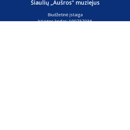
Šiaulių „Aušros" muziejus
Biudžetinė įstaiga
Įstaigos kodas: 190757036
Vilniaus g. 74, LT-76283 Šiauliai
Tel. (0 41) 52 69 33
El. paštas:
info@ausrosmuziejus.lt
Struktūra ir kontaktai
Veiklos sritys
Administracinė informacija
Teisinė informacija
Partnerystė
Karjera
Konsultavimasis su visuomene
ES projektai
Elektroniniai valdžios vartai
Asmens duomenų apsauga
Atviri duomenys
Korupcijos prevencija