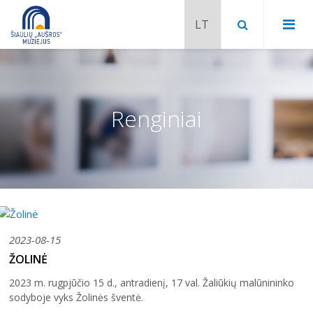
Renginiai
2023-08-15
ŽOLINĖ
Chaimo Frenkelio vila-muziejus
2023 m. rugpjūčio 15 d., antradienį, 17 val. Žaliūkių malūnininko
Venclauskių namai-muziejus
sodyboje vyks Žolinės šventė.
Šiaulių istorijos muziejaus ekspozicija