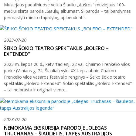
Muziejaus padaliniuose veikia Šiaulių „Aušros“ muziejaus 100-
2004–2017 m. festivalis
mečiui skirta paroda „Šiaulių albumas“. Ši paroda – tai bandymas
permąstyti miesto tapatybę, apibendrinti...
2023-07-20
ŠEIKO ŠOKIO TEATRO SPEKTAKLIS „BOLERO –
EXTENDED“
2023 m. liepos 20 d., ketvirtadienį, 22 val. Chaimo Frenkelio vilos
parke (Vilniaus g. 74, Šiauliai) vyks XX tarptautinio Chaimo
Frenkelio vilos vasaros festivalio renginys – Šeiko šokio teatro
spektaklis „Boléro-Extended“. Šokio spektaklis „Boléro-Extended“
– tai neįprasta ir originali vieno...
2023-07-20
NEMOKAMA EKSKURSIJA PARODOJE „OLEGAS
TRUCHANAS – ŠIAULIETIS, TAPĘS AUSTRALIJOS