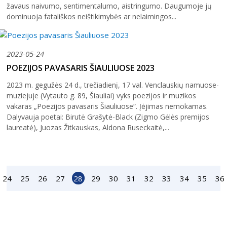
žavaus naivumo, sentimentalumo, aistringumo. Daugumoje jų
dominuoja fatališkos neištikimybės ar nelaimingos...
2023-05-24
POEZIJOS PAVASARIS ŠIAULIUOSE 2023
2023 m. gegužės 24 d., trečiadienį, 17 val. Venclauskių namuose-
muziejuje (Vytauto g. 89, Šiauliai) vyks poezijos ir muzikos
vakaras „Poezijos pavasaris Šiauliuose“. Įėjimas nemokamas.
Dalyvauja poetai: Birutė Grašytė-Black (Zigmo Gėlės premijos
laureatė), Juozas Žitkauskas, Aldona Ruseckaitė,...
24
25
26
27
28
29
30
31
32
33
34
35
36