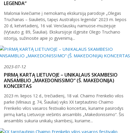
LEGENDA“
Maloniai kviečiame į nemokamą ekskursiją parodoje „Olegas
Truchanas – šiaulietis, tapęs Australijos legenda“ 2023 m. liepos
20 d, ketvirtadienį, 16 val. Venclauskių namuose-muziejuje
(Vytauto g. 89, Šiauliai). Ekskursijoje išgirsite Olego Truchano
istoriją, sužinosite apie jo gyvenimą...
2023-07-12
PIRMĄ KARTĄ LIETUVOJE – UNIKALAUS SKAMBESIO
ANSAMBLIO „MAKEDONISSIMO“ (Š. MAKEDONIJA)
KONCERTAS
2023 m. liepos 12 d., trečiadienį, 18 val. Chaimo Frenkelio vilos
parke (Vilniaus g. 74, Šiauliai) vyks XX tarptautinio Chaimo
Frenkelio vilos vasaros festivalio koncertas, kuriame pasirodys
pirmą kartą Lietuvoje viešintis ansamblis „Makedonissimo“. Šis
ansamblis sukuria unikalų skambesį, kuriame...