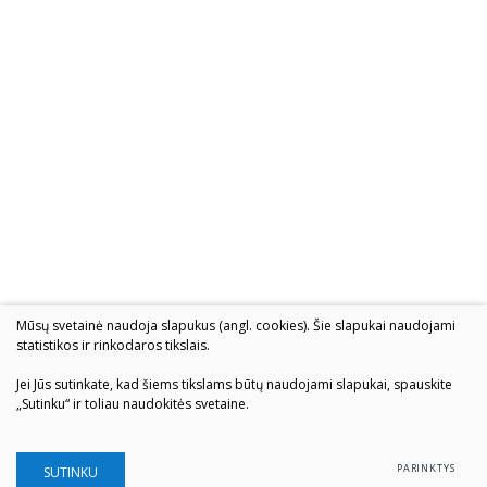
Mūsų svetainė naudoja slapukus (angl. cookies). Šie slapukai naudojami
statistikos ir rinkodaros tikslais.
Jei Jūs sutinkate, kad šiems tikslams būtų naudojami slapukai, spauskite
„Sutinku“ ir toliau naudokitės svetaine.
PARINKTYS
SUTINKU