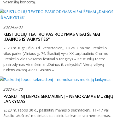
vasarišką koncertą.
31
2023-08-03
KEISTUOLIŲ TEATRO PASIRODYMAS VISAI ŠEIMAI
„DAINOS IŠ VAIKYSTĖS“
2026 (XXIII festivalis)
2023 m. rugpjūčio 3 d., ketvirtadienį, 18 val. Chaimo Frenkelio
2025 (XXII festivalis)
vilos parke (Vilniaus g. 74, Šiauliai) vyks XX tarptautinio Chaimo
Frenkelio vilos vasaros festivalio renginys – Keistuolių teatro
2024 (XXI festivalis)
pasirodymas visai šeimai „Dainos iš vaikystės“. Vieną vėlyvą
2023 (XX festivalis)
rudens vakarą Aidas Giniotis –...
2022 (XIX festivalis)
2021 (XVIII festivalis)
2023-07-30
2020 (XVII festivalis)
PASKUTINĮ LIEPOS SEKMADIENĮ – NEMOKAMAS MUZIEJŲ
LANKYMAS
2019 (XVI festivalis)
2023 m. liepos 30 d., paskutinį mėnesio sekmadienį, 11–17 val.
2018 (XV festivalis)
Šiaulių „Aušros“ muziejaus padalinių lankymas yra nemokamas.