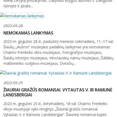
Adelę Dirsytę pristatymas. Dalyvaus knygos autorės s. Danguolė
Gervytė ir Jūratė...
2023-05-28
NEMOKAMAS LANKYMAS
2023 m. gegužės 28 d., paskutinį mėnesio sekmadienį, 11–17 val.
Šiaulių „Aušros“ muziejaus padalinių lankymas yra nemokamas:
Chaimo Frenkelio vilos-muziejaus, Fotografijos muziejaus,
Šiaulių istorijos muziejaus, Venclauskių namų-muziejaus, Žaliūkių
malūnininko sodybos-muziejaus, Dviračių...
2023-05-25
ŽIAURIAI GRAŽŪS ROMANSAI. VYTAUTAS V. IR RAMUNĖ
LANDSBERGIAI
2023 m. gegužės 25 d., ketvirtadienį, 18 val. Chaimo Frenkelio
viloje-muziejuje vyks renginys „Žiauriai gražūs romansai.
Vytautas V. ir Ramunė Landsbergiai“. Žiaurieji romansai kupini