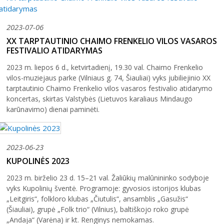
2023-07-06
XX TARPTAUTINIO CHAIMO FRENKELIO VILOS VASAROS
FESTIVALIO ATIDARYMAS
2023 m. liepos 6 d., ketvirtadienį, 19.30 val. Chaimo Frenkelio
vilos-muziejaus parke (Vilniaus g. 74, Šiauliai) vyks jubiliejinio XX
tarptautinio Chaimo Frenkelio vilos vasaros festivalio atidarymo
koncertas, skirtas Valstybės (Lietuvos karaliaus Mindaugo
karūnavimo) dienai paminėti.
2023-06-23
KUPOLINĖS 2023
2023 m. birželio 23 d. 15–21 val. Žaliūkių malūnininko sodyboje
vyks Kupolinių šventė. Programoje: gyvosios istorijos klubas
„Leitgiris“, folkloro klubas „Čiutulis“, ansamblis „Gasužis“
(Šiauliai), grupė „Folk trio“ (Vilnius), baltiškojo roko grupė
„Andaja“ (Varėna) ir kt. Renginys nemokamas.