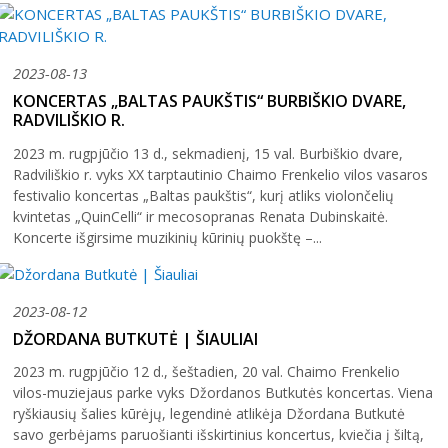
Šiaulių istorijos muziejus
Fotografijos muziejaus ekspozicija
Šiuo metu veikiančios parodos
Fotografijos muziejus
Venclauskių namų-muziejaus ekspozicija
Kilnojamos parodos
Dviračių muziejus
2023-08-13
Bilietų kainos
Chaimo Frenkelio vilos-muziejaus ekspozicij
KONCERTAS „BALTAS PAUKŠTIS“ BURBIŠKIO DVARE,
Virtualiosios parodos
Radijo ir televizijos muziejus
Padalinių darbo laikas
Žaliūkių malūnininko sodybos-muziejaus eks
RADVILIŠKIO R.
Vaikams
Parodų archyvas
Žaliūkių malūnininko sodyba-muziejus
Kainoraštis
Dviračių muziejaus ekspozicija
2023 m. rugpjūčio 13 d., sekmadienį, 15 val. Burbiškio dvare,
Suaugusiesiems
Virtualios galerijos
Poeto Jovaro namas-muziejus
Rugpjūtis
2026
Radviliškio r. vyks XX tarptautinio Chaimo Frenkelio vilos vasaros
Mano ir mūsų istorija
Radijo ir televizijos muziejaus ekspozicija
festivalio koncertas „Baltas paukštis“, kurį atliks violončelių
Šiaulių m. sav. kultūros krepšelis
PR
AN
TR
KE
PE
ŠE
SE
kvintetas „QuinCelli“ ir mecosopranas Renata Dubinskaitė.
Kultūros pasas
Koncerte išgirsime muzikinių kūrinių puokštę –...
1
2
Integruotos muziejinės pamokos
3
4
5
6
7
8
9
2023-08-12
10
11
12
13
14
15
16
DŽORDANA BUTKUTĖ | ŠIAULIAI
2023 m. rugpjūčio 12 d., šeštadien, 20 val. Chaimo Frenkelio
17
18
19
20
21
22
23
vilos-muziejaus parke vyks Džordanos Butkutės koncertas. Viena
ryškiausių šalies kūrėjų, legendinė atlikėja Džordana Butkutė
24
25
26
27
28
29
30
savo gerbėjams paruošianti išskirtinius koncertus, kviečia į šiltą,