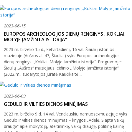
2023-06-15
EUROPOS ARCHEOLOGIJOS DIENŲ RENGINYS ,,KOKLIAI.
MOLYJE ĮAMŽINTA ISTORIJA“
2023 m. birželio 15 d., ketvirtadienį, 16 val. Šiaulių istorijos
muziejuje (Aušros al. 47, Šiauliai) vyks Europos archeologijos
dienų renginys ,,Kokliai. Molyje įamžinta istorija“. Programoje:
Šiaulių „Aušros“ muziejaus leidinio ,,Molyje įamžinta istorija“
(2022 m., sudarytojos Jūratė Kaučikaitė,...
2023-06-09
GEDULO IR VILTIES DIENOS MINĖJIMAS
2023 m. birželio 9 d. 14 val. Venclauskių namuose-muziejuje vyks
Gedulo ir vilties dienos minėjimas – knygos „Adelė. Slapta vaikų
draugė“ apie mokytoją, ateitininkę, vaikų draugę, politinę kalinę