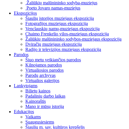
Žaliūkių malūnininko sodyba-muziejus
Poeto Jovaro namas-muziejus
Ekspozicijos
Šiaulių istorijos muziejaus ekspozicija
Fotografijos muziejaus ekspozicija
Venclauskių namų-muziejaus ekspozicija
Chaimo Frenkelio vilos-muziejaus ekspozicija
Žaliūkių malūnininko sodybos-muziejaus ekspozicija
Dviračių muziejaus ekspozicija
Radijo ir televizijos muziejaus ekspozicija
Parodos
Šiuo metu veikiančios parodos
Kilnojamos parodos
Virtualiosios parodos
Parodų archyvas
Virtualios galerijos
Lankytojams
Bilietų kainos
Padalinių darbo laikas
Kainoraštis
Mano ir mūsų istorija
Edukacijos
Vaikams
Suaugusiesiems
Šiaulių m. sav. kultūros krepšelis