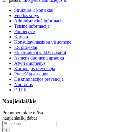
El. paštas:
info@ausrosmuziejus.lt
Struktūra ir kontaktai
Veiklos sritys
Administracinė informacija
Teisinė informacija
Partnerystė
Karjera
Konsultavimasis su visuomene
ES projektai
Elektroniniai valdžios vartai
Asmens duomenų apsauga
Atviri duomenys
Korupcijos prevencija
Pranešėjų apsauga
Diskriminacijos prevencija
Nuorodos
D.U.K.
Naujienlaiškis
Prenumeruokite mūsų
naujienlaiškį dabar!
