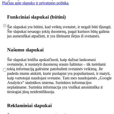
Plačiau apie slapukų ir privatumo politiką
.
Funkciniai slapukai (būtini)
Šie slapukai yra būtini, kad veiktų svetainė, ir negali būti išjungti.
Šie slapukai nesaugo jokių duomenų, pagal kuriuos būtų galima
jus asmeniškai atpažinti, ir yra ištrinami išėjus iš svetainės.
Našumo slapukai
Šie slapukai leidžia apskaičiuoti, kaip dažnai lankomasi
svetainėje, ir nustatyti duomenų srauto šaltinius – tik turėdami
tokią informaciją galėsime patobulinti svetainės veikimą. Jie
padeda mums atskirti, kurie puslapiai yra populiariausi, ir matyti,
kaip vartotojai naudojasi svetaine. Tam mes naudojamės „Google
Analytics“ statistikos sistema. Surinktos informacijos
neplatiname. Surinkta informacija yra visiškai anonimiška ir
tiesiogiai jūsų neidentifikuoja.
Reklaminiai slapukai