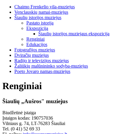
Chaimo Frenkelio vila-muziejus
Venclauskių namai-muziejus
Šiaulių istorijos muziejus
Pastato istorija
Ekspozicija
Šiaulių istorijos muziejaus ekspozicija
Renginiai
Edukacijos
Fotografijos muziejus
Dviračių muziejus
Radijo ir televizijos muziejus
Žaliūkių malūnininko sodyba-muziejus
Poeto Jovaro namas-muziejus
Renginiai
Šiaulių „Aušros" muziejus
Biudžetinė įstaiga
Įstaigos kodas: 190757036
Vilniaus g. 74, LT-76283 Šiauliai
Tel. (0 41) 52 69 33