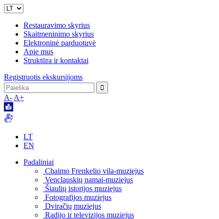
Restauravimo skyrius
Skaitmeninimo skyrius
Elektroninė parduotuvė
Apie mus
Struktūra ir kontaktai
Registruotis ekskursijoms
A-
A+
LT
EN
Padaliniai
Chaimo Frenkelio vila-muziejus
Venclauskių namai-muziejus
Šiaulių istorijos muziejus
Fotografijos muziejus
Dviračių muziejus
Radijo ir televizijos muziejus