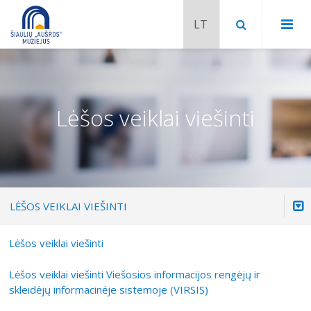
Lėšos veiklai viešinti
LĖŠOS VEIKLAI VIEŠINTI
Lėšos veiklai viešinti
Nuostatai
Chaimo Frenkelio vila-muziejus
Veiklos planai, ataskaitos
Lėšos veiklai viešinti Viešosios informacijos rengėjų ir
skleidėjų informacinėje sistemoje (VIRSIS)
Venclauskių namai-muziejus
Darbo užmokestis
Šiaulių istorijos muziejaus ekspozicija