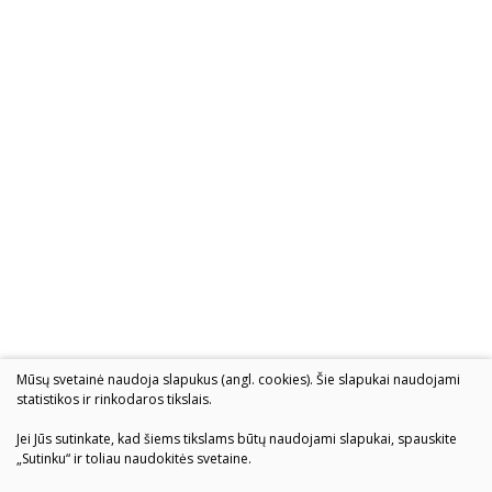
2004–2017 m. festivalis
Mūsų svetainė naudoja slapukus (angl. cookies). Šie slapukai naudojami
statistikos ir rinkodaros tikslais.
Jei Jūs sutinkate, kad šiems tikslams būtų naudojami slapukai, spauskite
„Sutinku“ ir toliau naudokitės svetaine.