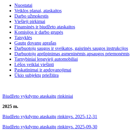
Nuostatai
Veiklos planai, ataskaitos
Darbo užmokestis
Viešieji pirkimai
Finansinės ir biudžeto ataskaitos
Komisijos ir darbo grupės
Taisyklės
Gautų dovanų aprašas
Darbuotojų saugos ir sveikatos, gaisrinės saugos instrukcijos
Darbuotojų aprūpinimas asmeninėmis apsaugos priemonėmis
Tarnybiniai lengvieji automobiliai
Lėšos veiklai viešinti
Paskatinimai ir apdovanojimai
Ūkio subjektų priežiūra
Biudžeto vykdymo ataskaitų rinkiniai
2025 m.
Biudžeto vykdymo ataskaitų rinkinys. 2025-12-31
Biudžeto vykdymo ataskaitų rinkinys. 2025-09-30