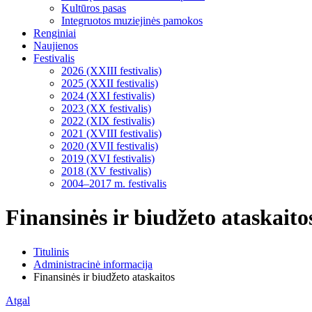
Kultūros pasas
Integruotos muziejinės pamokos
Renginiai
Naujienos
Festivalis
2026 (XXIII festivalis)
2025 (XXII festivalis)
2024 (XXI festivalis)
2023 (XX festivalis)
2022 (XIX festivalis)
2021 (XVIII festivalis)
2020 (XVII festivalis)
2019 (XVI festivalis)
2018 (XV festivalis)
2004–2017 m. festivalis
Finansinės ir biudžeto ataskaito
Titulinis
Administracinė informacija
Finansinės ir biudžeto ataskaitos
Atgal