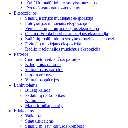
Žaliūkių malūnininko sodyba-muziejus
Poeto Jovaro namas-muziejus
Ekspozicijos
Šiaulių istorijos muziejaus ekspozicija
Fotografijos muziejaus ekspozicija
Venclauskių namų-muziejaus ekspozicija
Chaimo Frenkelio vilos-muziejaus ekspozicija
Žaliūkių malūnininko sodybos-muziejaus ekspozicija
Dviračių muziejaus ekspozicija
Radijo ir televizijos muziejaus ekspozicija
Parodos
Šiuo metu veikiančios parodos
Kilnojamos parodos
Virtualiosios parodos
Parodų archyvas
Virtualios galerijos
Lankytojams
Bilietų kainos
Padalinių darbo laikas
Kainoraštis
Mano ir mūsų istorija
Edukacijos
Vaikams
Suaugusiesiems
Šiaulių m. sav. kultūros krepšelis