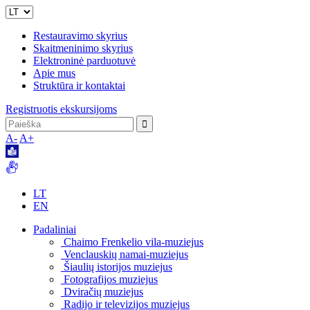
Restauravimo skyrius
Skaitmeninimo skyrius
Elektroninė parduotuvė
Apie mus
Struktūra ir kontaktai
Registruotis ekskursijoms
A-
A+
LT
EN
Padaliniai
Chaimo Frenkelio vila-muziejus
Venclauskių namai-muziejus
Šiaulių istorijos muziejus
Fotografijos muziejus
Dviračių muziejus
Radijo ir televizijos muziejus