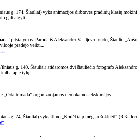
ilniaus g. 174, Šiauliai) vyks animacijos dirbtuvės pradinių klasių mok
 gali atgyti...
da“ pristatymas. Paroda iš Aleksandro Vasiljevo fondo, Šiaulių „Aušro
looje pradėjo veikti...
Vilniaus g. 140, Šiauliai) atidaromos dvi šiauliečio fotografo Aleksandr
alba apie tylų...
doje „Oda ir mada“ organizuojamos nemokamos ekskursijos.
niaus g. 74, Šiauliai) vyks filmo „Kodėl taip mėgstu šokinėti“ (Rež. Je