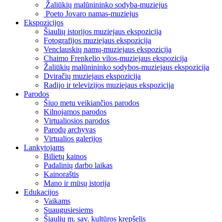
Žaliūkių malūnininko sodyba-muziejus
Poeto Jovaro namas-muziejus
Ekspozicijos
Šiaulių istorijos muziejaus ekspozicija
Fotografijos muziejaus ekspozicija
Venclauskių namų-muziejaus ekspozicija
Chaimo Frenkelio vilos-muziejaus ekspozicija
Žaliūkių malūnininko sodybos-muziejaus ekspozicija
Dviračių muziejaus ekspozicija
Radijo ir televizijos muziejaus ekspozicija
Parodos
Šiuo metu veikiančios parodos
Kilnojamos parodos
Virtualiosios parodos
Parodų archyvas
Virtualios galerijos
Lankytojams
Bilietų kainos
Padalinių darbo laikas
Kainoraštis
Mano ir mūsų istorija
Edukacijos
Vaikams
Suaugusiesiems
Šiaulių m. sav. kultūros krepšelis