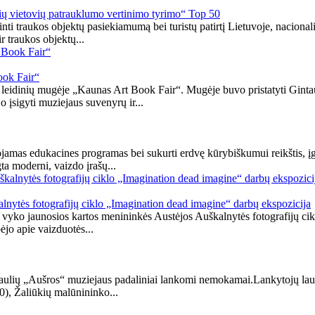
inių vietovių patrauklumo vertinimo tyrimo“ Top 50
rinti traukos objektų pasiekiamumą bei turistų patirtį Lietuvoje, nacio
r traukos objektų...
ook Fair“
leidinių mugėje „Kaunas Art Book Fair“. Mugėje buvo pristatyti Ginta
 įsigyti muziejaus suvenyrų ir...
jamas edukacines programas bei sukurti erdvę kūrybiškumui reikštis, 
ta moderni, vaizdo įrašų...
alnytės fotografijų ciklo „Imagination dead imagine“ darbų ekspozicija
ai) vyko jaunosios kartos menininkės Austėjos Auškalnytės fotografijų 
ėjo apie vaizduotės...
Šiaulių „Aušros“ muziejaus padaliniai lankomi nemokamai.Lankytojų lau
0), Žaliūkių malūnininko...