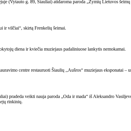
juje (Vytauto g. 89, Šiauliai) atidaroma paroda „Žymių Lietuvos šeimų ž
i ir vilčiai“, skirtą Frenkelių šeimai.
okytojų diena ir kviečia muziejaus padaliniuose lankytis nemokamai.
uravimo centre restauruoti Šiaulių ,,Aušros“ muziejaus eksponatai – uni
uliai) pradeda veikti nauja paroda „Oda ir mada“ iš Aleksandro Vasilje
ejų rinkinių.