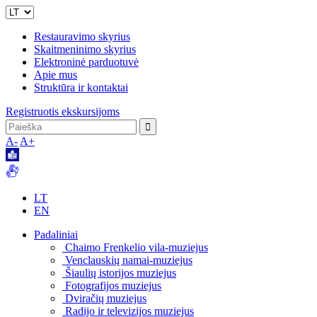
Restauravimo skyrius
Skaitmeninimo skyrius
Elektroninė parduotuvė
Apie mus
Struktūra ir kontaktai
Registruotis ekskursijoms
A-
A+
LT
EN
Padaliniai
Chaimo Frenkelio vila-muziejus
Venclauskių namai-muziejus
Šiaulių istorijos muziejus
Fotografijos muziejus
Dviračių muziejus
Radijo ir televizijos muziejus