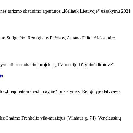
nalinės turizmo skatinimo agentūros „Keliauk Lietuvoje“ užsakymu 2021
uto Stulgaičio, Remigijaus Pačėsos, Antano Dilio, Aleksandro
įgyvendino edukacinį projektą „TV medijų kūrybinė dirbtuvė“.
ciklo „Imagination dead imagine“ pristatymas. Renginyje dalyvavo
ks:Chaimo Frenkelio vila-muziejus (Vilniaus g. 74), Venclauskių