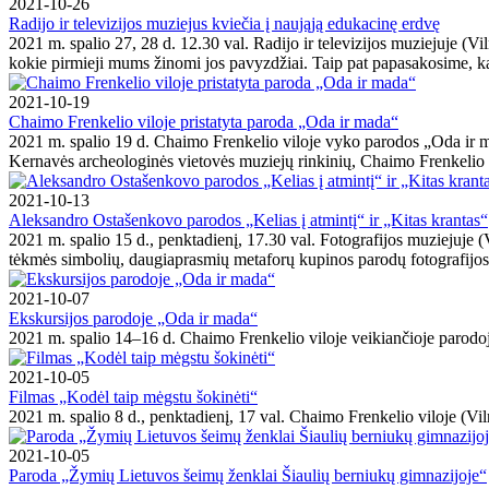
2021-10-26
Radijo ir televizijos muziejus kviečia į naująją edukacinę erdvę
2021 m. spalio 27, 28 d. 12.30 val. Radijo ir televizijos muziejuje (V
kokie pirmieji mums žinomi jos pavyzdžiai. Taip pat papasakosime, kaip
2021-10-19
Chaimo Frenkelio viloje pristatyta paroda „Oda ir mada“
2021 m. spalio 19 d. Chaimo Frenkelio viloje vyko parodos „Oda ir ma
Kernavės archeologinės vietovės muziejų rinkinių, Chaimo Frenkelio vi
2021-10-13
Aleksandro Ostašenkovo parodos „Kelias į atmintį“ ir „Kitas krantas“
2021 m. spalio 15 d., penktadienį, 17.30 val. Fotografijos muziejuje (
tėkmės simbolių, daugiaprasmių metaforų kupinos parodų fotografijos k
2021-10-07
Ekskursijos parodoje „Oda ir mada“
2021 m. spalio 14–16 d. Chaimo Frenkelio viloje veikiančioje paro
2021-10-05
Filmas „Kodėl taip mėgstu šokinėti“
2021 m. spalio 8 d., penktadienį, 17 val. Chaimo Frenkelio viloje (Vil
2021-10-05
Paroda „Žymių Lietuvos šeimų ženklai Šiaulių berniukų gimnazijoje“