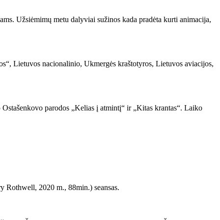
iniams. Užsiėmimų metu dalyviai sužinos kada pradėta kurti animacija,
s“, Lietuvos nacionalinio, Ukmergės kraštotyros, Lietuvos aviacijos,
o Ostašenkovo parodos „Kelias į atmintį“ ir „Kitas krantas“. Laiko
rry Rothwell, 2020 m., 88min.) seansas.