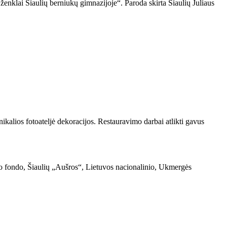
enklai Šiaulių berniukų gimnazijoje“. Paroda skirta Šiaulių Juliaus
kalios fotoateljė dekoracijos. Restauravimo darbai atlikti gavus
vo fondo, Šiaulių „Aušros“, Lietuvos nacionalinio, Ukmergės