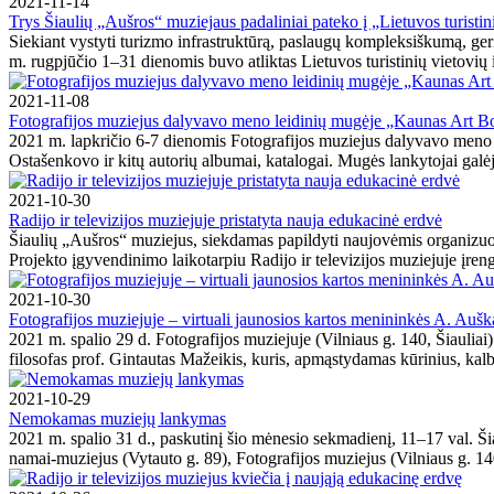
2021-11-14
Trys Šiaulių „Aušros“ muziejaus padaliniai pateko į „Lietuvos turist
Siekiant vystyti turizmo infrastruktūrą, paslaugų kompleksiškumą, ge
m. rugpjūčio 1–31 dienomis buvo atliktas Lietuvos turistinių vietovių i
2021-11-08
Fotografijos muziejus dalyvavo meno leidinių mugėje „Kaunas Art B
2021 m. lapkričio 6-7 dienomis Fotografijos muziejus dalyvavo meno 
Ostašenkovo ir kitų autorių albumai, katalogai. Mugės lankytojai galėjo
2021-10-30
Radijo ir televizijos muziejuje pristatyta nauja edukacinė erdvė
Šiaulių „Aušros“ muziejus, siekdamas papildyti naujovėmis organizuo
Projekto įgyvendinimo laikotarpiu Radijo ir televizijos muziejuje įreng
2021-10-30
Fotografijos muziejuje – virtuali jaunosios kartos menininkės A. Aušk
2021 m. spalio 29 d. Fotografijos muziejuje (Vilniaus g. 140, Šiauli
filosofas prof. Gintautas Mažeikis, kuris, apmąstydamas kūrinius, kalb
2021-10-29
Nemokamas muziejų lankymas
2021 m. spalio 31 d., paskutinį šio mėnesio sekmadienį, 11–17 val. 
namai-muziejus (Vytauto g. 89), Fotografijos muziejus (Vilniaus g. 14