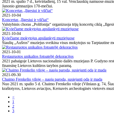
2021 m. spalio 7 d., ketvirtadienį, 15 val. Venclauskių namuose-muzie
Janonio gimnazijos 170-mečiui.
2021-10-04
Koncertas „Ilgesiui ir vilčiai“
Valstybinis choras „Polifonija“ organizuoja trijų koncertų ciklą „Ilgesiu
2021-10-04
Kviečiame mokytojus apsilankyti muziejuose
Šiaulių „Aušros“ muziejus sveikina visus mokytojus su Tarptautine m
2021-10-01
Restauruotos unikalios fotoateljė dekoracijos
2021 pabaigoje Lietuvos nacionalinio dailės muziejaus P. Gudyno resta
finansinę Lietuvos kultūros tarybos paramą.
2021-09-30
Chaimo Frenkelio viloje – nauja paroda, susiejanti odą ir madą
Nuo 2021 m. spalio 5 d. Chaimo Frenkelio viloje (Vilniaus g. 74, Šia
kraštotyros, Lietuvos aviacijos, Kernavės archeologinės vietovės muzi
<
1
2
3