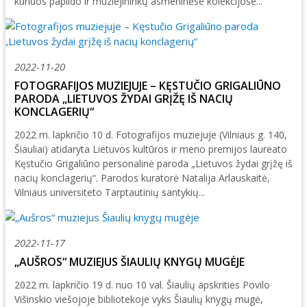
kuriuos papildo ir muziejininkų asmeninėse kolekcijose...
2022-11-20
FOTOGRAFIJOS MUZIEJUJE – KĘSTUČIO GRIGALIŪNO
PARODA „LIETUVOS ŽYDAI GRĮŽĘ IŠ NACIŲ
KONCLAGERIŲ“
2022 m. lapkričio 10 d. Fotografijos muziejuje (Vilniaus g. 140,
Šiauliai) atidaryta Lietuvos kultūros ir meno premijos laureato
Kęstučio Grigaliūno personalinė paroda „Lietuvos žydai grįžę iš
nacių konclagerių“. Parodos kuratorė Natalija Arlauskaitė,
Vilniaus universiteto Tarptautinių santykių...
2022-11-17
„AUŠROS“ MUZIEJUS ŠIAULIŲ KNYGŲ MUGĖJE
2022 m. lapkričio 19 d. nuo 10 val. Šiaulių apskrities Povilo
Višinskio viešojoje bibliotekoje vyks Šiaulių knygų mugė,