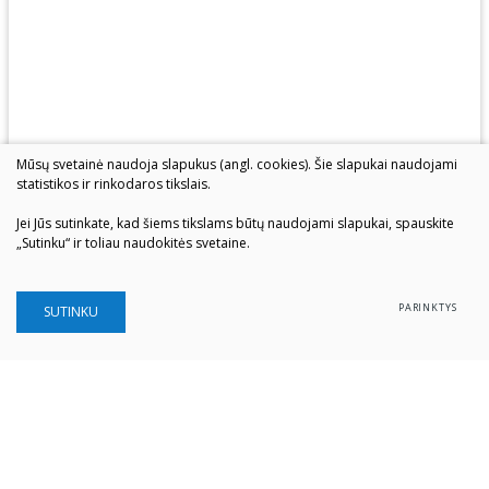
Mūsų svetainė naudoja slapukus (angl. cookies). Šie slapukai naudojami
statistikos ir rinkodaros tikslais.
Jei Jūs sutinkate, kad šiems tikslams būtų naudojami slapukai, spauskite
„Sutinku“ ir toliau naudokitės svetaine.
PARINKTYS
SUTINKU
Šiaulių „Aušros" muziejus
Biudžetinė įstaiga
Įstaigos kodas: 190757036