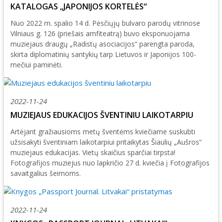
KATALOGAS „JAPONIJOS KORTELĖS“
31
Nuo 2022 m. spalio 14 d. Pėsčiųjų bulvaro parodų vitrinose
Vilniaus g. 126 (priešais amfiteatrą) buvo eksponuojama
muziejaus draugų „Radistų asociacijos“ parengta paroda,
skirta diplomatinių santykių tarp Lietuvos ir Japonijos 100-
mečiui paminėti.
2026 (XXIII festivalis)
2025 (XXII festivalis)
2022-11-24
MUZIEJAUS EDUKACIJOS ŠVENTINIU LAIKOTARPIU
2024 (XXI festivalis)
Artėjant gražiausioms metų šventėms kviečiame suskubti
2023 (XX festivalis)
užsisakyti šventiniam laikotarpiui pritaikytas Šiaulių „Aušros“
2022 (XIX festivalis)
muziejaus edukacijas. Vietų skaičius sparčiai tirpsta!
Fotografijos muziejus nuo lapkričio 27 d. kviečia į Fotografijos
2021 (XVIII festivalis)
savaitgalius šeimoms.
2020 (XVII festivalis)
2019 (XVI festivalis)
2022-11-24
2018 (XV festivalis)