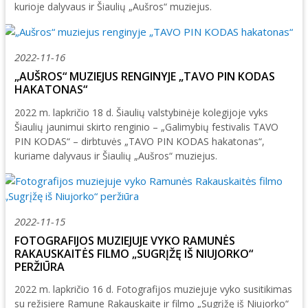
kurioje dalyvaus ir Šiaulių „Aušros“ muziejus.
2022-11-16
„AUŠROS“ MUZIEJUS RENGINYJE „TAVO PIN KODAS
HAKATONAS“
2022 m. lapkričio 18 d. Šiaulių valstybinėje kolegijoje vyks
Šiaulių jaunimui skirto renginio – „Galimybių festivalis TAVO
PIN KODAS“ – dirbtuvės „TAVO PIN KODAS hakatonas“,
kuriame dalyvaus ir Šiaulių „Aušros“ muziejus.
2022-11-15
FOTOGRAFIJOS MUZIEJUJE VYKO RAMUNĖS
RAKAUSKAITĖS FILMO „SUGRĮŽĘ IŠ NIUJORKO“
PERŽIŪRA
2022 m. lapkričio 16 d. Fotografijos muziejuje vyko susitikimas
su režisiere Ramune Rakauskaite ir filmo „Sugrįžę iš Niujorko“