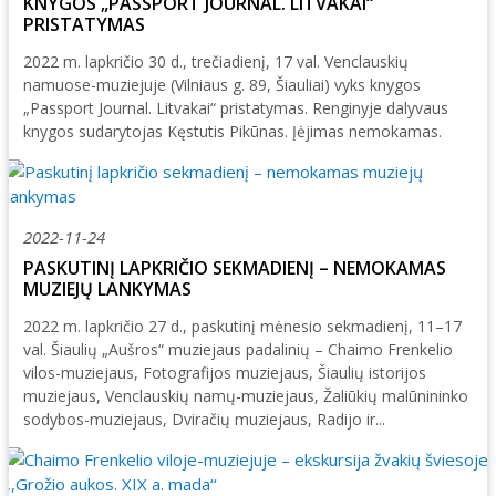
KNYGOS „PASSPORT JOURNAL. LITVAKAI“
2004–2017 m. festivalis
PRISTATYMAS
2022 m. lapkričio 30 d., trečiadienį, 17 val. Venclauskių
namuose-muziejuje (Vilniaus g. 89, Šiauliai) vyks knygos
„Passport Journal. Litvakai“ pristatymas. Renginyje dalyvaus
knygos sudarytojas Kęstutis Pikūnas. Įėjimas nemokamas.
2022-11-24
PASKUTINĮ LAPKRIČIO SEKMADIENĮ – NEMOKAMAS
MUZIEJŲ LANKYMAS
2022 m. lapkričio 27 d., paskutinį mėnesio sekmadienį, 11–17
val. Šiaulių „Aušros“ muziejaus padalinių – Chaimo Frenkelio
vilos-muziejaus, Fotografijos muziejaus, Šiaulių istorijos
muziejaus, Venclauskių namų-muziejaus, Žaliūkių malūnininko
sodybos-muziejaus, Dviračių muziejaus, Radijo ir...