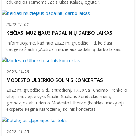
Šiaulių istorijos muziejus
edukacijos šeimoms „Žaisliukas Kalėdų eglutei“.
Fotografijos muziejaus ekspozicija
Šiuo metu veikiančios parodos
Fotografijos muziejus
Venclauskių namų-muziejaus ekspozicija
Kilnojamos parodos
Dviračių muziejus
2022-12-01
Bilietų kainos
Chaimo Frenkelio vilos-muziejaus ekspozicij
Virtualiosios parodos
Radijo ir televizijos muziejus
KEIČIASI MUZIEJAUS PADALINIŲ DARBO LAIKAS
Padalinių darbo laikas
Žaliūkių malūnininko sodybos-muziejaus eks
Vaikams
Parodų archyvas
Žaliūkių malūnininko sodyba-muziejus
Informuojame, kad nuo 2022 m. gruodžio 1 d. keičiasi
Kainoraštis
Dviračių muziejaus ekspozicija
daugelio Šiaulių „Aušros“ muziejaus padalinių darbo laikas.
Suaugusiesiems
Virtualios galerijos
Poeto Jovaro namas-muziejus
Rugpjūtis
2026
Mano ir mūsų istorija
Radijo ir televizijos muziejaus ekspozicija
Šiaulių m. sav. kultūros krepšelis
PR
AN
TR
KE
PE
ŠE
SE
Kultūros pasas
2022-11-28
1
2
MODESTO ULBERKIO SOLINIS KONCERTAS
Integruotos muziejinės pamokos
3
4
5
6
7
8
9
2022 m. gruodžio 6 d., antradienį, 17.30 val. Chaimo Frenkelio
viloje-muziejue vyks Šiaulių Sauliaus Sondeckio menų
10
11
12
13
14
15
16
gimnazijos abituriento Modesto Ulberkio (kanklės, mokytoja
ekspertė Regina Marozienė) solinis koncertas.
17
18
19
20
21
22
23
24
25
26
27
28
29
30
2022-11-25