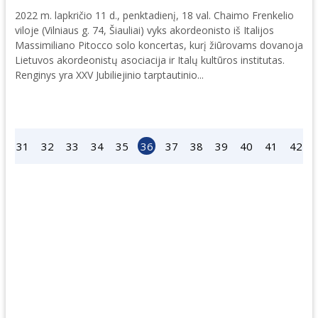
2022 m. lapkričio 11 d., penktadienį, 18 val. Chaimo Frenkelio
viloje (Vilniaus g. 74, Šiauliai) vyks akordeonisto iš Italijos
Massimiliano Pitocco solo koncertas, kurį žiūrovams dovanoja
Lietuvos akordeonistų asociacija ir Italų kultūros institutas.
Renginys yra XXV Jubiliejinio tarptautinio...
0
31
32
33
34
35
36
37
38
39
40
41
42