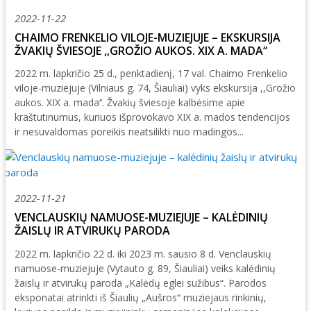
2022-11-22
CHAIMO FRENKELIO VILOJE-MUZIEJUJE – EKSKURSIJA
ŽVAKIŲ ŠVIESOJE ,,GROŽIO AUKOS. XIX A. MADA‘‘
2022 m. lapkričio 25 d., penktadienį, 17 val. Chaimo Frenkelio
viloje-muziejuje (Vilniaus g. 74, Šiauliai) vyks ekskursija ,,Grožio
aukos. XIX a. mada‘‘. Žvakių šviesoje kalbėsime apie
kraštutinumus, kuriuos išprovokavo XIX a. mados tendencijos
ir nesuvaldomas poreikis neatsilikti nuo madingos...
2022-11-21
VENCLAUSKIŲ NAMUOSE-MUZIEJUJE – KALĖDINIŲ
ŽAISLŲ IR ATVIRUKŲ PARODA
2022 m. lapkričio 22 d. iki 2023 m. sausio 8 d. Venclauskių
namuose-muziejuje (Vytauto g. 89, Šiauliai) veiks kalėdinių
žaislų ir atvirukų paroda „Kalėdų eglei sužibus“. Parodos
eksponatai atrinkti iš Šiaulių „Aušros“ muziejaus rinkinių,