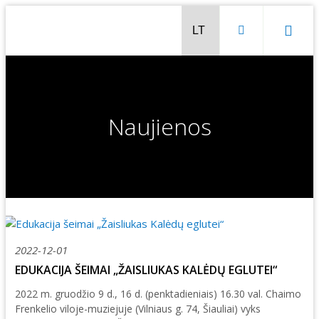
Naujienos
2022-12-01
EDUKACIJA ŠEIMAI „ŽAISLIUKAS KALĖDŲ EGLUTEI“
Chaimo Frenkelio vila-muziejus
2022 m. gruodžio 9 d., 16 d. (penktadieniais) 16.30 val. Chaimo
Venclauskių namai-muziejus
Šiaulių istorijos muziejaus ekspozicija
Frenkelio viloje-muziejuje (Vilniaus g. 74, Šiauliai) vyks