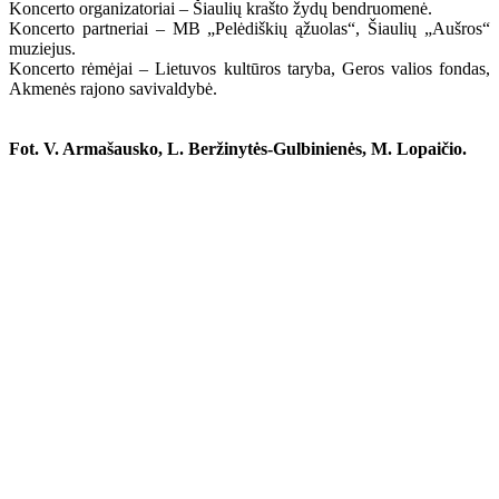
Koncerto organizatoriai – Šiaulių krašto žydų bendruomenė.
Koncerto partneriai – MB „Pelėdiškių ąžuolas“, Šiaulių „Aušros“
muziejus.
Koncerto rėmėjai – Lietuvos kultūros taryba, Geros valios fondas,
Akmenės rajono savivaldybė.
Fot. V. Armašausko, L. Beržinytės-Gulbinienės, M. Lopaičio.