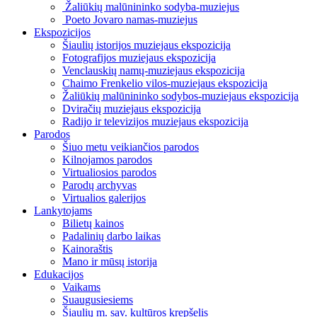
Žaliūkių malūnininko sodyba-muziejus
Poeto Jovaro namas-muziejus
Ekspozicijos
Šiaulių istorijos muziejaus ekspozicija
Fotografijos muziejaus ekspozicija
Venclauskių namų-muziejaus ekspozicija
Chaimo Frenkelio vilos-muziejaus ekspozicija
Žaliūkių malūnininko sodybos-muziejaus ekspozicija
Dviračių muziejaus ekspozicija
Radijo ir televizijos muziejaus ekspozicija
Parodos
Šiuo metu veikiančios parodos
Kilnojamos parodos
Virtualiosios parodos
Parodų archyvas
Virtualios galerijos
Lankytojams
Bilietų kainos
Padalinių darbo laikas
Kainoraštis
Mano ir mūsų istorija
Edukacijos
Vaikams
Suaugusiesiems
Šiaulių m. sav. kultūros krepšelis