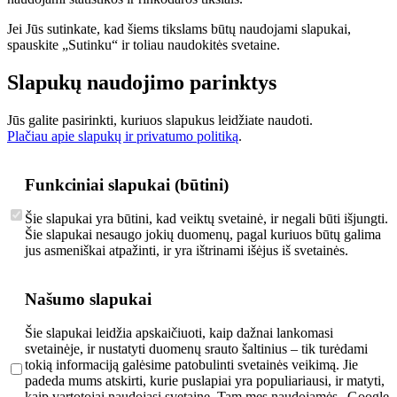
Jei Jūs sutinkate, kad šiems tikslams būtų naudojami slapukai,
spauskite „Sutinku“ ir toliau naudokitės svetaine.
Slapukų naudojimo parinktys
Jūs galite pasirinkti, kuriuos slapukus leidžiate naudoti.
Plačiau apie slapukų ir privatumo politiką
.
Funkciniai slapukai (būtini)
Šie slapukai yra būtini, kad veiktų svetainė, ir negali būti išjungti.
Šie slapukai nesaugo jokių duomenų, pagal kuriuos būtų galima
jus asmeniškai atpažinti, ir yra ištrinami išėjus iš svetainės.
Našumo slapukai
Šie slapukai leidžia apskaičiuoti, kaip dažnai lankomasi
svetainėje, ir nustatyti duomenų srauto šaltinius – tik turėdami
tokią informaciją galėsime patobulinti svetainės veikimą. Jie
padeda mums atskirti, kurie puslapiai yra populiariausi, ir matyti,
kaip vartotojai naudojasi svetaine. Tam mes naudojamės „Google