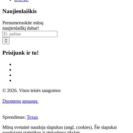
Naujienlaiškis
Prenumeruokite mūsų
naujienlaiškį dabar!

Prisijunk ir tu!
© 2026. Visos teisės saugomos
Duomenų apsauga
Sprendimas:
Texus
Mūsų svetainė naudoja slapukus (angl. cookies). Šie slapukai
naudojami statistikos ir rinkodaros tikslais.