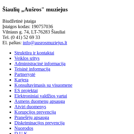
Šiaulių „Aušros" muziejus
Biudžetinė įstaiga
Įstaigos kodas: 190757036
Vilniaus g. 74, LT-76283 Šiauliai
Tel. (0 41) 52 69 33
El. paštas:
info@ausrosmuziejus.lt
Struktūra ir kontaktai
Veiklos sritys
Administracinė informacija
Teisinė informacija
Partnerystė
Karjera
Konsultavimasis su visuomene
ES projektai
Elektroniniai valdžios vartai
Asmens duomenų apsauga
Atviri duomenys
Korupcijos prevencija
Pranešėjų apsauga
Diskriminacijos prevencija
Nuorodos
D.U.K.