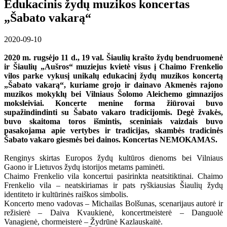
Edukacinis žydų muzikos koncertas
„Šabato vakarą“
2020-09-10
2020 m. rugsėjo 11 d., 19 val. Šiaulių krašto žydų bendruomenė
ir Šiaulių „Aušros“ muziejus kvietė visus į Chaimo Frenkelio
vilos parke vykusį unikalų edukacinį žydų muzikos koncertą
„Šabato vakarą“, kuriame grojo ir dainavo Akmenės rajono
muzikos mokyklų bei Vilniaus Šolomo Aleichemo gimnazijos
moksleiviai. Koncerte menine forma žiūrovai buvo
supažindindinti su Šabato vakaro tradicijomis. Degė žvakės,
buvo skaitoma toros išmintis, sceniniais vaizdais buvo
pasakojama apie vertybes ir tradicijas, skambės tradicinės
Šabato vakaro giesmės bei dainos. Koncertas NEMOKAMAS.
Renginys skirtas Europos žydų kultūros dienoms bei Vilniaus
Gaono ir Lietuvos žydų istorijos metams paminėti.
Chaimo Frenkelio vila koncertui pasirinkta neatsitiktinai. Chaimo
Frenkelio vila – neatskiriamas ir pats ryškiausias Šiaulių žydų
identiteto ir kultūrinės raiškos simbolis.
Koncerto meno vadovas – Michailas Bolšunas, scenarijaus autorė ir
režisierė – Daiva Kvaukienė, koncertmeisterė – Danguolė
Vanagienė, chormeisterė – Žydrūnė Kazlauskaitė.