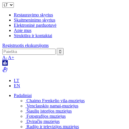
Restauravimo skyrius
Skaitmeninimo skyrius
Elektroninė parduotuvė
Apie mus
Struktūra ir kontaktai
Registruotis ekskursijoms
A-
A+
LT
EN
Padaliniai
Chaimo Frenkelio vila-muziejus
Venclauskių namai-muziejus
Šiaulių istorijos muziejus
Fotografijos muziejus
Dviračių muziejus
Radijo ir televizijos muziejus