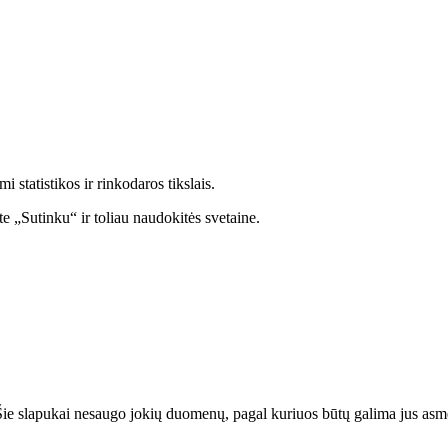
statistikos ir rinkodaros tikslais.
e „Sutinku“ ir toliau naudokitės svetaine.
. Šie slapukai nesaugo jokių duomenų, pagal kuriuos būtų galima jus asmeni