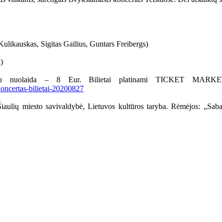
ulikauskas, Sigitas Gailius, Guntars Freibergs)
)
su nuolaida – 8 Eur. Bilietai platinami TICKET MARKET 
-koncertas-bilietai-20200827
iaulių miesto savivaldybė, Lietuvos kultūros taryba. Rėmėjos: „Sabal