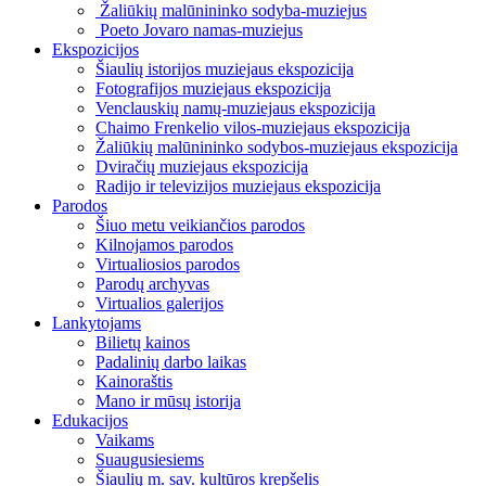
Žaliūkių malūnininko sodyba-muziejus
Poeto Jovaro namas-muziejus
Ekspozicijos
Šiaulių istorijos muziejaus ekspozicija
Fotografijos muziejaus ekspozicija
Venclauskių namų-muziejaus ekspozicija
Chaimo Frenkelio vilos-muziejaus ekspozicija
Žaliūkių malūnininko sodybos-muziejaus ekspozicija
Dviračių muziejaus ekspozicija
Radijo ir televizijos muziejaus ekspozicija
Parodos
Šiuo metu veikiančios parodos
Kilnojamos parodos
Virtualiosios parodos
Parodų archyvas
Virtualios galerijos
Lankytojams
Bilietų kainos
Padalinių darbo laikas
Kainoraštis
Mano ir mūsų istorija
Edukacijos
Vaikams
Suaugusiesiems
Šiaulių m. sav. kultūros krepšelis