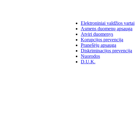
Elektroniniai valdžios vartai
Asmens duomenų apsauga
Atviri duomenys
Korupcijos prevencija
Pranešėjų apsauga
Diskriminacijos prevencija
Nuorodos
D.U.K.