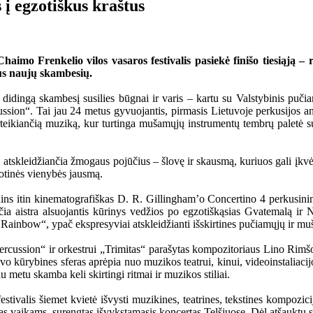
į egzotiškus kraštus
imo Frenkelio vilos vasaros festivalis pasiekė finišo tiesiąją – r
sius naujų skambesių.
 didingą skambesį susilies būgnai ir varis – kartu su Valstybinis puči
ssion“. Tai jau 24 metus gyvuojantis, pirmasis Lietuvoje perkusijos ans
erteikiančią muziką, kur turtinga mušamųjų instrumentų tembrų paletė s
tskleidžiančia žmogaus pojūčius – šlovę ir skausmą, kuriuos gali įkvėp
otinės vienybės jausmą.
dins itin kinematografiškas D. R. Gillinghamʼo Concertino 4 perkusinin
 aistra alsuojantis kūrinys vedžios po egzotiškąsias Gvatemalą ir N
inbow“, ypač ekspresyviai atskleidžianti išskirtines pučiamųjų ir muš
 Percussion“ ir orkestrui „Trimitas“ parašytas kompozitoriaus Lino R
 kūrybines sferas aprėpia nuo muzikos teatrui, kinui, videoinstaliac
metu skamba keli skirtingi ritmai ir muzikos stiliai.
tivalis šiemet kvietė išvysti muzikines, teatrines, tekstines kompozicijas
tas vaikams, surengtas išvykstamasis koncertas Telšiuose. Dėl atšauktų s