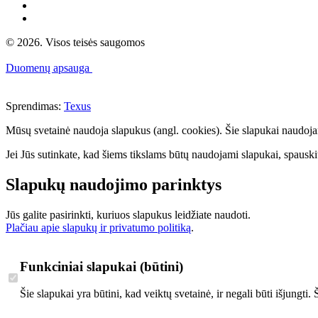
© 2026. Visos teisės saugomos
Duomenų apsauga
Sprendimas:
Texus
Mūsų svetainė naudoja slapukus (angl. cookies). Šie slapukai naudojami 
Jei Jūs sutinkate, kad šiems tikslams būtų naudojami slapukai, spauskit
Slapukų naudojimo parinktys
Jūs galite pasirinkti, kuriuos slapukus leidžiate naudoti.
Plačiau apie slapukų ir privatumo politiką
.
Funkciniai slapukai (būtini)
Šie slapukai yra būtini, kad veiktų svetainė, ir negali būti išjungti