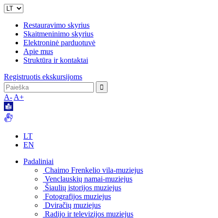
Restauravimo skyrius
Skaitmeninimo skyrius
Elektroninė parduotuvė
Apie mus
Struktūra ir kontaktai
Registruotis ekskursijoms
A-
A+
LT
EN
Padaliniai
Chaimo Frenkelio vila-muziejus
Venclauskių namai-muziejus
Šiaulių istorijos muziejus
Fotografijos muziejus
Dviračių muziejus
Radijo ir televizijos muziejus