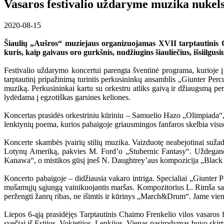
Vasaros festivalio uždaryme muzika nukels 
2020-08-15
Šiaulių „Aušros“ muziejaus organizuojamas XVII tarptautinis Cha
kuris, kaip gaivaus oro gurkšnis, nudžiugins šiauliečius, išsiilgu
Festivalio uždarymo koncertui parengta šventinė programa, kurioje į
tarptautinį pripažinimą turintis perkusininkų ansamblis „Giunter Percu
muziką. Perkusininkai kartu su orkestru atliks gaivą ir džiaugsmą p
lydėdama į egzotiškas garsines keliones.
Koncertas prasidės orkestriniu kūriniu – Samuelio Hazo „Olimpiada“, a
lenktynių poema, kurios pabaigoje griausmingos fanfaros skelbia visu
Koncerte skambės įvairių stilių muzika. Vaizduotę neabejotinai suža
Lotynų Ameriką, pakvies M. Fordʼo „Stubernic Fantasy“. Uždegančia
Kanawa“, o mistikos gūsį įneš N. Daughtreyʼaus kompozicija „Black Ra
Koncerto pabaigoje – didžiausia vakaro intriga. Specialiai „Giunter
mušamųjų sąjungą vainikuojantis maršas. Kompozitorius L. Rimša savo
peržengti žanrų ribas, ne išimtis ir kūrinys „March&Drum“. Jame vienu 
Liepos 6-ąją prasidėjęs Tarptautinis Chaimo Frenkelio vilos vasaros fes
svečiai iš Estijos, Vokietijos, Lenkijos. Vienas pasirodymas buvo skir