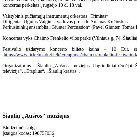
koncertas perkeltas į rugsėjo 10 d. 18 val.
Valstybinis pučiamųjų instrumentų orkestras „Trimitas“
Dirigentas Ugnius Vaiginis, vadovas prof. dr. Antanas Kučinskas
Perkusininkų ansamblis „Giunter Percussion“ (Pavel Giunter, Tomas K
Koncertas vyks Chaimo Frenkelio vilos parke (Vilniaus g. 74, Šiauliai
Festivalio uždarymo koncerto bilieto kaina – 10 Eur, 
https://www.ticketmarket.lt/lt/e/renginys/chaimo-frenkelio-festivalio
Organizatorius – Šiaulių „Aušros“ muziejus. Pagrindiniai rėmėjai: Š
televizija“, „Etaplius“, „Šiaulių kraštas“.
Šiaulių „Aušros" muziejus
Biudžetinė įstaiga
Įstaigos kodas: 190757036