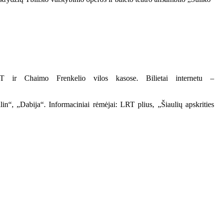
ir Chaimo Frenkelio vilos kasose. Bilietai internetu –
in“, „Dabija“. Informaciniai rėmėjai: LRT plius, „Šiaulių apskrities