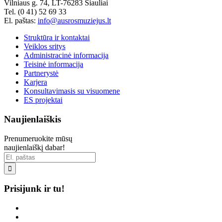
Vilniaus g. 74, LT-76283 Šiauliai
Tel. (0 41) 52 69 33
El. paštas:
info@ausrosmuziejus.lt
Struktūra ir kontaktai
Veiklos sritys
Administracinė informacija
Teisinė informacija
Partnerystė
Karjera
Konsultavimasis su visuomene
ES projektai
Naujienlaiškis
Prenumeruokite mūsų
naujienlaiškį dabar!

Prisijunk ir tu!