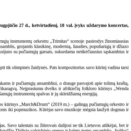
ugpjūčio 27 d., ketvirtadienį, 18 val. įvyks uždarymo koncertas,
amųjų instrumentų orkestru „Trimitas“ scenoje pasirodys žinomiausias
amblis, grojantis klasikinę, modernią, liaudies, populiariąją ir džiazo
usijuns su pučiamųjų garsais, sukurdama netikėčiausius sąskambius ir
ti tik olimpinės žaidynės. Pats kompozitorius savo kūrinį vadina tarsi
kams ir pučiamųjų ansambliui, o drauge pasvajoti apie tolimą kraštą,
ikaragvą. Neįprastumu dvelks ir afrikiečių folkloro kūrinys „Wenda
amųjų instrumentų spalvas ir jų skleidžiamą energiją.
imšos kūrinys „March&Drum“ (2019 m.) – galingą pučiamųjų orkestro ir
ijoms iki popmuzikos. Kūrėjas savo muzikoje mėgsta laužyti dogmas ir
. Savo talentais su žiūrovais dalijosi ne tik Lietuvos atlikėjai, bet ir
krydžių Tbilisio valstybinio operos ir baleto teatro ansamblio „Suliko“