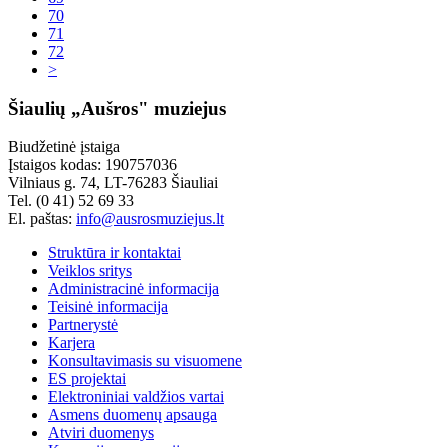
70
71
72
>
Šiaulių „Aušros" muziejus
Biudžetinė įstaiga
Įstaigos kodas: 190757036
Vilniaus g. 74, LT-76283 Šiauliai
Tel. (0 41) 52 69 33
El. paštas:
info@ausrosmuziejus.lt
Struktūra ir kontaktai
Veiklos sritys
Administracinė informacija
Teisinė informacija
Partnerystė
Karjera
Konsultavimasis su visuomene
ES projektai
Elektroniniai valdžios vartai
Asmens duomenų apsauga
Atviri duomenys