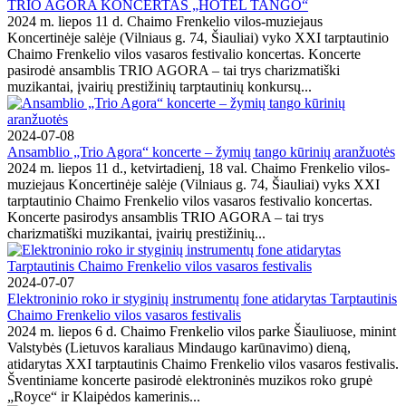
TRIO AGORA KONCERTAS „HOTEL TANGO“
2024 m. liepos 11 d. Chaimo Frenkelio vilos-muziejaus
Koncertinėje salėje (Vilniaus g. 74, Šiauliai) vyko XXI tarptautinio
Chaimo Frenkelio vilos vasaros festivalio koncertas. Koncerte
pasirodė ansamblis TRIO AGORA – tai trys charizmatiški
muzikantai, įvairių prestižinių tarptautinių konkursų...
2024-07-08
Ansamblio „Trio Agora“ koncerte – žymių tango kūrinių aranžuotės
2024 m. liepos 11 d., ketvirtadienį, 18 val. Chaimo Frenkelio vilos-
muziejaus Koncertinėje salėje (Vilniaus g. 74, Šiauliai) vyks XXI
tarptautinio Chaimo Frenkelio vilos vasaros festivalio koncertas.
Koncerte pasirodys ansamblis TRIO AGORA – tai trys
charizmatiški muzikantai, įvairių prestižinių...
2024-07-07
Elektroninio roko ir styginių instrumentų fone atidarytas Tarptautinis
Chaimo Frenkelio vilos vasaros festivalis
2024 m. liepos 6 d. Chaimo Frenkelio vilos parke Šiauliuose, minint
Valstybės (Lietuvos karaliaus Mindaugo karūnavimo) dieną,
atidarytas XXI tarptautinis Chaimo Frenkelio vilos vasaros festivalis.
Šventiniame koncerte pasirodė elektroninės muzikos roko grupė
„Royce“ ir Klaipėdos kamerinis...