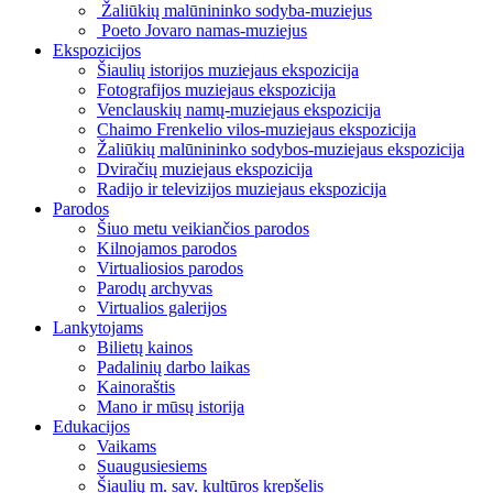
Žaliūkių malūnininko sodyba-muziejus
Poeto Jovaro namas-muziejus
Ekspozicijos
Šiaulių istorijos muziejaus ekspozicija
Fotografijos muziejaus ekspozicija
Venclauskių namų-muziejaus ekspozicija
Chaimo Frenkelio vilos-muziejaus ekspozicija
Žaliūkių malūnininko sodybos-muziejaus ekspozicija
Dviračių muziejaus ekspozicija
Radijo ir televizijos muziejaus ekspozicija
Parodos
Šiuo metu veikiančios parodos
Kilnojamos parodos
Virtualiosios parodos
Parodų archyvas
Virtualios galerijos
Lankytojams
Bilietų kainos
Padalinių darbo laikas
Kainoraštis
Mano ir mūsų istorija
Edukacijos
Vaikams
Suaugusiesiems
Šiaulių m. sav. kultūros krepšelis