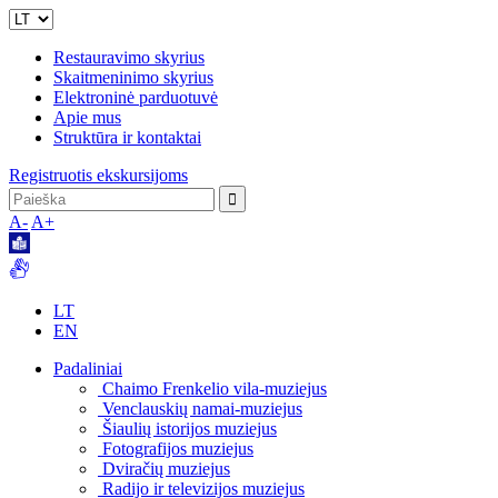
Restauravimo skyrius
Skaitmeninimo skyrius
Elektroninė parduotuvė
Apie mus
Struktūra ir kontaktai
Registruotis ekskursijoms
A-
A+
LT
EN
Padaliniai
Chaimo Frenkelio vila-muziejus
Venclauskių namai-muziejus
Šiaulių istorijos muziejus
Fotografijos muziejus
Dviračių muziejus
Radijo ir televizijos muziejus