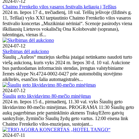
2024-07-12
Chaimo Frenkelio vilos vasaros festivalis keliauja į Telšius
2024 m. liepos 17 d., trečiadienį, 18 val. Telšių ješivoje (Iždinės g.
11, Telšiai) vyks XXI tarptautinio Chaimo Frenkelio vilos vasaros
festivalio koncertas „Muzikiniai nėriniai“. Scenoje pasirodys viena
iškiliausių Lietuvos vokalisčių Ona Kolobovaitė (sopranas),
talentingas, vienas iš...
2024-07-12
Skelbimas dėl aukciono
Šiaulių ,,Aušros“ muziejus skelbia įstaigai netinkamo naudoti turto
viešą aukcioną, kuris vyks 2024 m. liepos 30 d. 10 val. Aukcione
bus parduodamas informacinis stendas, įrengtas valstybiniame
žemės sklype Nr.4724-0002-0427 prie automobilių stovėjimo
aikštelės, esančios šalia automagistralės...
2024-07-12
Šiaulių geto likvidavimo 80-mečio minėjimas
2024 m. liepos 15 d., pirmadienį, 11.30 val. vyks Šiaulių geto
likvidavimo 80-mečio minėjimas. PROGRAMA 11:30 Šiaulių geto
aukų pagerbimas prie paminklinio akmens Trakų/Ežero gatvių
sankryžoje, žyminčio Šiaulių žydų geto vartus. 12:00 eisena link
Chaimo Frenkelio vilos-muziejaus, sustojant...
2024-07-11