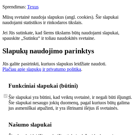
Sprendimas:
Texus
Mūsų svetainė naudoja slapukus (angl. cookies). Šie slapukai
naudojami statistikos ir rinkodaros tikslais.
Jei Jūs sutinkate, kad šiems tikslams būtų naudojami slapukai,
spauskite „Sutinku“ ir toliau naudokitės svetaine.
Slapukų naudojimo parinktys
Jūs galite pasirinkti, kuriuos slapukus leidžiate naudoti.
Plačiau apie slapukų ir privatumo politiką
.
Funkciniai slapukai (būtini)
Šie slapukai yra būtini, kad veiktų svetainė, ir negali būti išjungti.
Šie slapukai nesaugo jokių duomenų, pagal kuriuos būtų galima
jus asmeniškai atpažinti, ir yra ištrinami išėjus iš svetainės.
Našumo slapukai