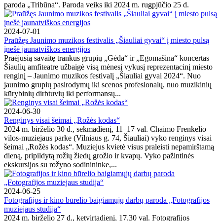
paroda „Tribūna“. Paroda veiks iki 2024 m. rugpjūčio 25 d.
2024-07-01
Praūžęs Jaunimo muzikos festivalis „Šiauliai gyvai“ į miesto pulsą
įnešė jaunatviškos energijos
Praėjusią savaitę trankus grupių „Gėda“ ir „Egomašina“ koncertas
Šiaulių amfiteatre užbaigė visą mėnesį vykusį reprezentacinį miesto
renginį – Jaunimo muzikos festivalį „Šiauliai gyvai 2024“. Nuo
jaunimo grupių pasirodymų iki scenos profesionalų, nuo muzikinių
kūrybinių dirbtuvių iki performansų...
2024-06-30
Renginys visai šeimai „Rožės kodas“
2024 m. birželio 30 d., sekmadienį, 11–17 val. Chaimo Frenkelio
vilos-muziejaus parke (Vilniaus g. 74, Šiauliai) vyko renginys visai
šeimai „Rožės kodas“. Muziejus kvietė visus praleisti nepamirštamą
dieną, pripildytą rožių žiedų grožio ir kvapų. Vyko pažintinės
ekskursijos su rožyno sodinininke,...
2024-06-25
Fotografijos ir kino būrelio baigiamųjų darbų paroda „Fotografijos
muziejaus studija“
2024 m. birželio 27 d., ketvirtadienį, 17.30 val. Fotografijos