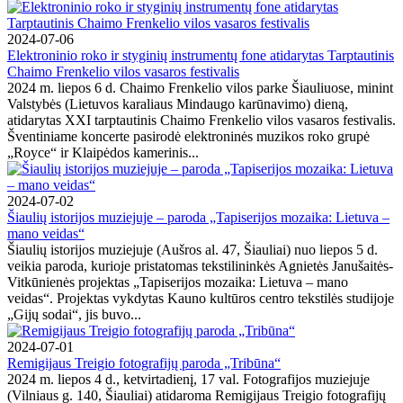
2024-07-06
Elektroninio roko ir styginių instrumentų fone atidarytas Tarptautinis
Chaimo Frenkelio vilos vasaros festivalis
2024 m. liepos 6 d. Chaimo Frenkelio vilos parke Šiauliuose, minint
Valstybės (Lietuvos karaliaus Mindaugo karūnavimo) dieną,
atidarytas XXI tarptautinis Chaimo Frenkelio vilos vasaros festivalis.
Šventiniame koncerte pasirodė elektroninės muzikos roko grupė
„Royce“ ir Klaipėdos kamerinis...
2024-07-02
Šiaulių istorijos muziejuje – paroda „Tapiserijos mozaika: Lietuva –
mano veidas“
Šiaulių istorijos muziejuje (Aušros al. 47, Šiauliai) nuo liepos 5 d.
veikia paroda, kurioje pristatomas tekstilininkės Agnietės Janušaitės-
Vitkūnienės projektas „Tapiserijos mozaika: Lietuva – mano
veidas“. Projektas vykdytas Kauno kultūros centro tekstilės studijoje
„Gijų sodai“, jis buvo...
2024-07-01
Remigijaus Treigio fotografijų paroda „Tribūna“
2024 m. liepos 4 d., ketvirtadienį, 17 val. Fotografijos muziejuje
(Vilniaus g. 140, Šiauliai) atidaroma Remigijaus Treigio fotografijų