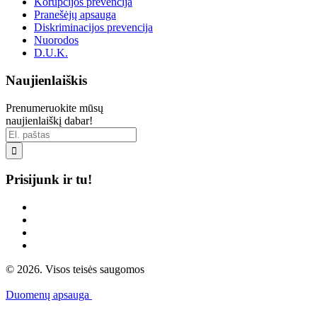
Korupcijos prevencija
Pranešėjų apsauga
Diskriminacijos prevencija
Nuorodos
D.U.K.
Naujienlaiškis
Prenumeruokite mūsų
naujienlaiškį dabar!

Prisijunk ir tu!
© 2026. Visos teisės saugomos
Duomenų apsauga