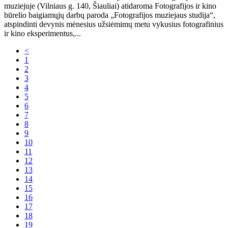
muziejuje (Vilniaus g. 140, Šiauliai) atidaroma Fotografijos ir kino
būrelio baigiamųjų darbų paroda „Fotografijos muziejaus studija“,
atspindinti devynis mėnesius užsiėmimų metu vykusius fotografinius
ir kino eksperimentus,...
<
1
2
3
4
5
6
7
8
9
10
11
12
13
14
15
16
17
18
19