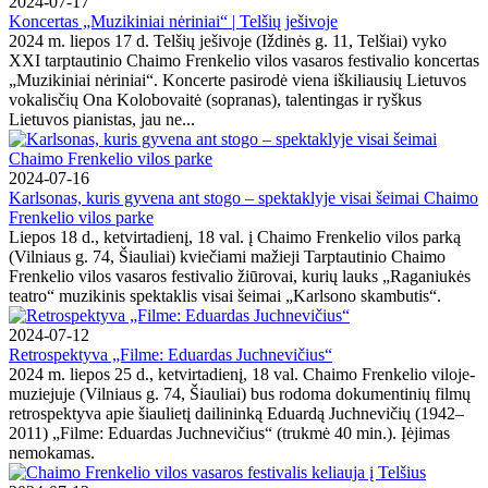
2024-07-17
Koncertas „Muzikiniai nėriniai“ | Telšių ješivoje
2024 m. liepos 17 d. Telšių ješivoje (Iždinės g. 11, Telšiai) vyko
XXI tarptautinio Chaimo Frenkelio vilos vasaros festivalio koncertas
„Muzikiniai nėriniai“. Koncerte pasirodė viena iškiliausių Lietuvos
vokalisčių Ona Kolobovaitė (sopranas), talentingas ir ryškus
Lietuvos pianistas, jau ne...
2024-07-16
Karlsonas, kuris gyvena ant stogo – spektaklyje visai šeimai Chaimo
Frenkelio vilos parke
Liepos 18 d., ketvirtadienį, 18 val. į Chaimo Frenkelio vilos parką
(Vilniaus g. 74, Šiauliai) kviečiami mažieji Tarptautinio Chaimo
Frenkelio vilos vasaros festivalio žiūrovai, kurių lauks „Raganiukės
teatro“ muzikinis spektaklis visai šeimai „Karlsono skambutis“.
2024-07-12
Retrospektyva „Filme: Eduardas Juchnevičius“
2024 m. liepos 25 d., ketvirtadienį, 18 val. Chaimo Frenkelio viloje-
muziejuje (Vilniaus g. 74, Šiauliai) bus rodoma dokumentinių filmų
retrospektyva apie šiaulietį dailininką Eduardą Juchnevičių (1942–
2011) „Filme: Eduardas Juchnevičius“ (trukmė 40 min.). Įėjimas
nemokamas.