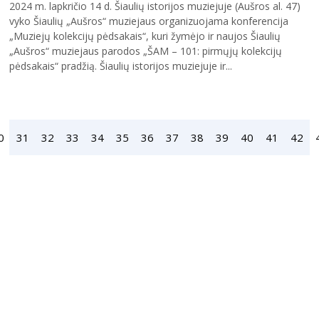
2024 m. lapkričio 14 d. Šiaulių istorijos muziejuje (Aušros al. 47)
vyko Šiaulių „Aušros“ muziejaus organizuojama konferencija
„Muziejų kolekcijų pėdsakais“, kuri žymėjo ir naujos Šiaulių
„Aušros“ muziejaus parodos „ŠAM – 101: pirmųjų kolekcijų
pėdsakais“ pradžią. Šiaulių istorijos muziejuje ir...
0
31
32
33
34
35
36
37
38
39
40
41
42