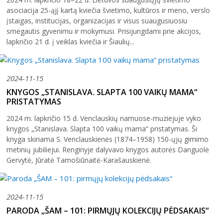
asociacija 25-ąjį kartą kviečia švietimo, kultūros ir meno, verslo
įstaigas, institucijas, organizacijas ir visus suaugusiuosiu
smėgautis gyvenimu ir mokymusi. Prisijungdami prie akcijos,
lapkričio 21 d. į veiklas kviečia ir Šiaulių...
2024-11-15
KNYGOS „STANISLAVA. SLAPTA 100 VAIKŲ MAMA“
PRISTATYMAS
2024 m. lapkričio 15 d. Venclauskių namuose-muziejuje vyko
knygos „Stanislava. Slapta 100 vaikų mama“ pristatymas. Ši
knyga skiriama S. Venclauskienės (1874–1958) 150-ųjų gimimo
metinių jubiliejui. Renginyje dalyvavo knygos autorės Danguolė
Gervytė, Jūratė Tamošiūnaitė-Karašauskienė.
2024-11-15
PARODA „ŠAM – 101: PIRMŲJŲ KOLEKCIJŲ PĖDSAKAIS“