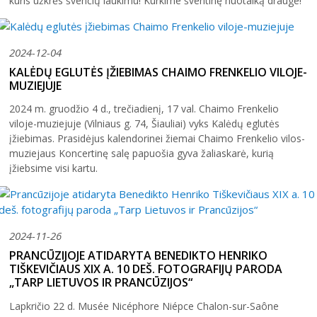
kuris užkrės švenčių laukimu! Kurkime šventinę nuotaiką drauge!
2024-12-04
KALĖDŲ EGLUTĖS ĮŽIEBIMAS CHAIMO FRENKELIO VILOJE-
MUZIEJUJE
2024 m. gruodžio 4 d., trečiadienį, 17 val. Chaimo Frenkelio
viloje-muziejuje (Vilniaus g. 74, Šiauliai) vyks Kalėdų eglutės
įžiebimas. Prasidėjus kalendorinei žiemai Chaimo Frenkelio vilos-
muziejaus Koncertinę salę papuošia gyva žaliaskarė, kurią
įžiebsime visi kartu.
2024-11-26
PRANCŪZIJOJE ATIDARYTA BENEDIKTO HENRIKO
TIŠKEVIČIAUS XIX A. 10 DEŠ. FOTOGRAFIJŲ PARODA
„TARP LIETUVOS IR PRANCŪZIJOS“
Lapkričio 22 d. Musée Nicéphore Niépce Chalon-sur-Saône