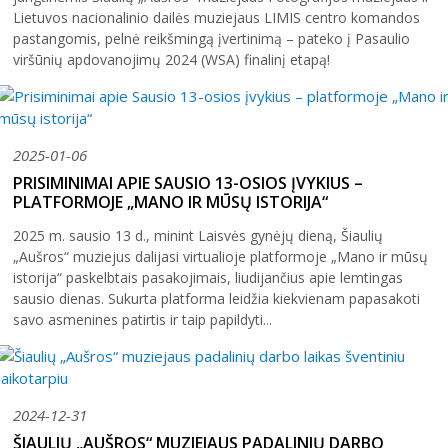
Šiuo metu veikiančios parodos
Fotografijos muziejus
Lietuvos nacionalinio dailės muziejaus LIMIS centro komandos
Venclauskių namų-muziejaus ekspozicija
pastangomis, pelnė reikšmingą įvertinimą – pateko į Pasaulio
Kilnojamos parodos
Dviračių muziejus
viršūnių apdovanojimų 2024 (WSA) finalinį etapą!
Bilietų kainos
Chaimo Frenkelio vilos-muziejaus ekspozicij
Virtualiosios parodos
Radijo ir televizijos muziejus
Padalinių darbo laikas
Žaliūkių malūnininko sodybos-muziejaus eks
Vaikams
Parodų archyvas
Žaliūkių malūnininko sodyba-muziejus
Kainoraštis
Dviračių muziejaus ekspozicija
Suaugusiesiems
Virtualios galerijos
Poeto Jovaro namas-muziejus
Rugpjūtis
2026
2025-01-06
Mano ir mūsų istorija
Radijo ir televizijos muziejaus ekspozicija
Šiaulių m. sav. kultūros krepšelis
PRISIMINIMAI APIE SAUSIO 13-OSIOS ĮVYKIUS –
PR
AN
TR
KE
PE
ŠE
SE
PLATFORMOJE „MANO IR MŪSŲ ISTORIJA“
Kultūros pasas
1
2
2025 m. sausio 13 d., minint Laisvės gynėjų dieną, Šiaulių
Integruotos muziejinės pamokos
„Aušros“ muziejus dalijasi virtualioje platformoje „Mano ir mūsų
3
4
5
6
7
8
9
istorija“ paskelbtais pasakojimais, liudijančius apie lemtingas
sausio dienas. Sukurta platforma leidžia kiekvienam papasakoti
10
11
12
13
14
15
16
savo asmenines patirtis ir taip papildyti...
17
18
19
20
21
22
23
24
25
26
27
28
29
30
2024-12-31
31
ŠIAULIŲ „AUŠROS“ MUZIEJAUS PADALINIŲ DARBO