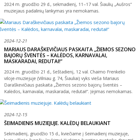
2024 m. gruodžio 29 d., sekmadienį, 11–17 val. Šiaulių „Aušros“
muziejaus padalinių lankymas yra nemokamas.
2024-12-21
MARIAUS DARAŠKEVIČIAUS PASKAITA „ŽIEMOS SEZONO
BAJORŲ ŠVENTĖS – KALĖDOS, KARNAVALAI,
MASKARADAI, REDUTAI!“
2024 m. gruodžio 21 d., šeštadienį, 12 val. Chaimo Frenkelio
viloje-muziejuje (Vilniau g. 74, Šiauliai) vyks vieša Mariaus
Daraškevičiaus paskaita „Žiemos sezono bajorų šventės –
Kalėdos, karnavalai, maskaradai, redutai!“. Įėjimas nemokamas.
2024-12-15
ŠEIMADIENIS MUZIEJUJE. KALĖDŲ BELAUKIANT
Sekmadienį, gruodžio 15 d., kviečiame į šeimadienį muziejuje,