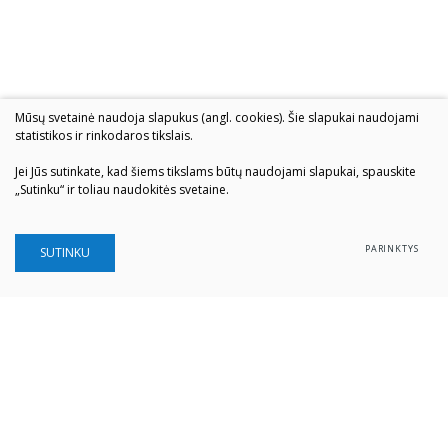
Mūsų svetainė naudoja slapukus (angl. cookies). Šie slapukai naudojami
statistikos ir rinkodaros tikslais.
Jei Jūs sutinkate, kad šiems tikslams būtų naudojami slapukai, spauskite
„Sutinku“ ir toliau naudokitės svetaine.
PARINKTYS
SUTINKU
Šiaulių „Aušros" muziejus
Biudžetinė įstaiga
Įstaigos kodas: 190757036
Vilniaus g. 74, LT-76283 Šiauliai
Tel. (0 41) 52 69 33