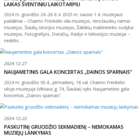
LAIKAS ŠVENTINIU LAIKOTARPIU
2024 m. gruodžio 24–26 d. ir 2025 m. sausio 1 d. muziejaus
padaliniai – Chaimo Frenkelio vila-muziejus, Venclauskių namai-
muziejus, Šiaulių istorijos muziejus, Žaliūkių malūnininko sodyba-
muziejus, Fotografijos, Dviračių, Radijo ir televizijos muziejai –
nedirbs.
2026 (XXIII festivalis)
2025 (XXII festivalis)
2024-12-27
2024 (XXI festivalis)
NAUJAMETINIS GALA KONCERTAS „DAINOS SPARNAIS“
2023 (XX festivalis)
2024 m. gruodžio 30 d., pirmadienį, 18 val. Chaimo Frenkelio
2022 (XIX festivalis)
viloje-muziejuje (Vilniaus g. 74, Šiauliai) vyks Naujametinis gala
koncertas „Dainos sparnais“.
2021 (XVIII festivalis)
2020 (XVII festivalis)
2019 (XVI festivalis)
2024-12-22
PASKUTINĮ GRUODŽIO SEKMADIENĮ – NEMOKAMAS
2018 (XV festivalis)
MUZIEJŲ LANKYMAS
2004–2017 m. festivalis