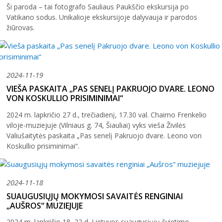
Ši paroda – tai fotografo Sauliaus Paukščio ekskursija po
Vatikano sodus. Unikalioje ekskursijoje dalyvauja ir parodos
žiūrovas.
2024-11-19
VIEŠA PASKAITA „PAS SENELĮ PAKRUOJO DVARE. LEONO
VON KOSKULLIO PRISIMINIMAI“
2024 m. lapkričio 27 d., trečiadienį, 17.30 val. Chaimo Frenkelio
viloje-muziejuje (Vilniaus g. 74, Šiauliai) vyks vieša Živilės
Valiušaitytės paskaita „Pas senelį Pakruojo dvare. Leono von
Koskullio prisiminimai“.
2024-11-18
SUAUGUSIŲJŲ MOKYMOSI SAVAITĖS RENGINIAI
„AUŠROS“ MUZIEJUJE
2024 m. lapkričio 18–22 d. Lietuvos suaugusiųjų švietimo