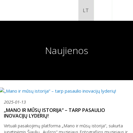
Naujienos
2025-01-13
Chaimo Frenkelio vila-muziejus
„MANO IR MŪSŲ ISTORIJA“ – TARP PASAULIO
INOVACIJŲ LYDERIŲ!
Venclauskių namai-muziejus
Šiaulių istorijos muziejaus ekspozicija
Virtuali pasakojimų platforma „Mano ir mūsų istorija“, sukurta
Šiaulių istorijos muziejus
Fotografijos muziejaus ekspozicija
jungtinėmis Šiaulių „Aušros“ muziejaus Fotografijos muziejaus ir