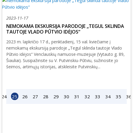
2023-11-17
NEMOKAMA EKSKURSIJA PARODOJE „TEGUL SKLINDA
TAUTOJE VLADO PŪTVIO IDĖJOS“
2023 m. lapkričio 17 d., penktadienį, 15 val. kviečiame į
nemokamą ekskursiją parodoje „Tegul sklinda tautoje Vlado
Pūtvio idėjos“ Venclauskių namuose-muziejuje (Vytauto g. 89,
Šiauliai). Susipažinsite su V. Putvinskiu-Pūtviu, sužinosite jo
šeimos, artimųjų istorijas, atskleisite Putvinskių...
24
25
26
27
28
29
30
31
32
33
34
35
36