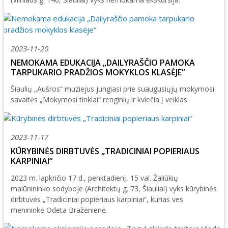
2023-11-20
NEMOKAMA EDUKACIJA „DAILYRAŠČIO PAMOKA
TARPUKARIO PRADŽIOS MOKYKLOS KLASĖJE“
Šiaulių „Aušros“ muziejus jungiasi prie suaugusiųjų mokymosi
savaitės „Mokymosi tinklai“ renginių ir kviečia į veiklas
2023-11-17
KŪRYBINĖS DIRBTUVĖS „TRADICINIAI POPIERIAUS
KARPINIAI“
2023 m. lapkričio 17 d., penktadienį, 15 val. Žaliūkių
malūnininko sodyboje (Architektų g. 73, Šiauliai) vyks kūrybinės
dirbtuvės „Tradiciniai popieriaus karpiniai“, kurias ves
menininkė Odeta Bražėnienė.