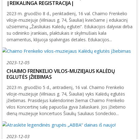
|REIKALINGA REGISTRACIJA|
2023 m. gruodžio 8 d., penktadienį, 16 val. Chaimo Frenkelio
viloje-muziejuje (Vilniaus g. 74, Šiauliai) kviečiame į edukacinį
užsiėmimą „Žaisliukas Kalėdų eglutei“. Edukacijos dalyviai dirba
su odininko įrankiais, plaktukais ir skylmušiais kala
ornamentus, klijuoja spalvingas detales. Edukacijos...
2023-12-05
CHAIMO FRENKELIO VILOS-MUZIEJAUS KALĖDŲ
EGLUTĖS ĮŽIEBIMAS
2023 m. gruodžio 5 d., antradienį, 16 val. Chaimo Frenkelio
viloje-muziejuje (Vilniaus g. 74, Šiauliai) vyks Kalėdų eglutės
įžiebimas. Prasidėjus kalendorinei žiemai Chaimo Frenkelio
vilos Koncertinę salę papuošia gyva žaliaskarė. Jos įžiebimo
dieną muziejuje koncertuos Šiaulių Sauliaus Sondeckio...
2023-12-03