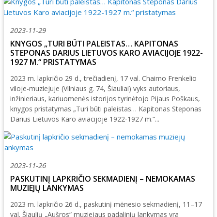
2023-11-29
KNYGOS „TURI BŪTI PALEISTAS… KAPITONAS
STEPONAS DARIUS LIETUVOS KARO AVIACIJOJE 1922-
1927 M.“ PRISTATYMAS
2023 m. lapkričio 29 d., trečiadienį, 17 val. Chaimo Frenkelio
viloje-muziejuje (Vilniaus g. 74, Šiauliai) vyks autoriaus,
inžinieriaus, kariuomenės istorijos tyrinėtojo Pijaus Poškaus,
knygos pristatymas „Turi būti paleistas… Kapitonas Steponas
Darius Lietuvos Karo aviacijoje 1922-1927 m.“...
2023-11-26
PASKUTINĮ LAPKRIČIO SEKMADIENĮ – NEMOKAMAS
MUZIEJŲ LANKYMAS
2023 m. lapkričio 26 d., paskutinį mėnesio sekmadienį, 11–17
val. Šiaulių „Aušros“ muziejaus padalinių lankymas yra