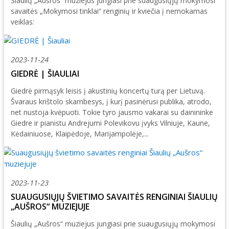
Šiaulių „Aušros“ muziejus jungiasi prie suaugusiųjų mokymosi
savaitės „Mokymosi tinklai“ renginių ir kviečia į nemokamas
veiklas:
2023-11-24
GIEDRĖ | ŠIAULIAI
Giedrė pirmąsyk leisis į akustinių koncertų turą per Lietuvą.
Švaraus krištolo skambesys, į kurį pasinėrusi publika, atrodo,
net nustoja kvėpuoti. Tokie tyro jausmo vakarai su dainininke
Giedre ir pianistu Andrejumi Polevikovu įvyks Vilniuje, Kaune,
Kėdainiuose, Klaipėdoje, Marijampolėje,...
2023-11-23
SUAUGUSIŲJŲ ŠVIETIMO SAVAITĖS RENGINIAI ŠIAULIŲ
„AUŠROS“ MUZIEJUJE
Šiaulių „Aušros“ muziejus jungiasi prie suaugusiųjų mokymosi