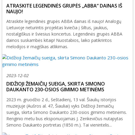
ATRASKITE LEGENDINĖS GRUPĖS „ABBA“ DAINAS IŠ
NAUJO!
Atraskite legendinės grupės ABBA dainas iš naujo! Analogų
Lietuvoje neturintis projektas kviečia į šiltus, jaukius,
nostalgiškus ir šviesius koncertus. Legendinės grupės ABBA
dainos suskambės kitaip! Nuostabios, laiko patikrintos
melodijos ir magiškas atlikimas.
2023-12-02
DIDŽIOJI ŽEMAIČIŲ SUEIGA, SKIRTA SIMONO
DAUKANTO 230-OSIOS GIMIMO METINĖMS
2023 m. gruodžio 2 d., šeštadienį, 13 val. Šiaulių istorijos
muziejuje (Aušros al. 47, Šiauliai) vyks Didžioji žemaičių
sueiga, skirta Simono Daukanto 230-osios gimimo metinėms.
Renginio metu bus eksponuojamas J. Zenkevičius nutapytas
Simono Daukanto portretas (1850 m.). Tai vienintelis...