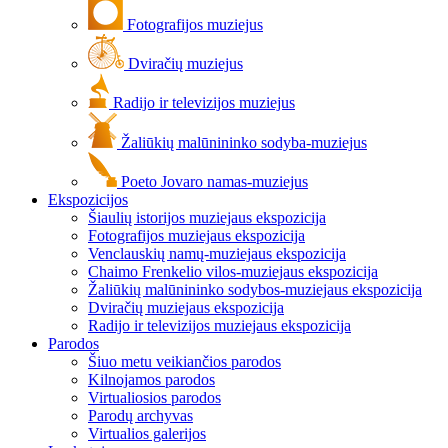
Fotografijos muziejus
Dviračių muziejus
Radijo ir televizijos muziejus
Žaliūkių malūnininko sodyba-muziejus
Poeto Jovaro namas-muziejus
Ekspozicijos
Šiaulių istorijos muziejaus ekspozicija
Fotografijos muziejaus ekspozicija
Venclauskių namų-muziejaus ekspozicija
Chaimo Frenkelio vilos-muziejaus ekspozicija
Žaliūkių malūnininko sodybos-muziejaus ekspozicija
Dviračių muziejaus ekspozicija
Radijo ir televizijos muziejaus ekspozicija
Parodos
Šiuo metu veikiančios parodos
Kilnojamos parodos
Virtualiosios parodos
Parodų archyvas
Virtualios galerijos