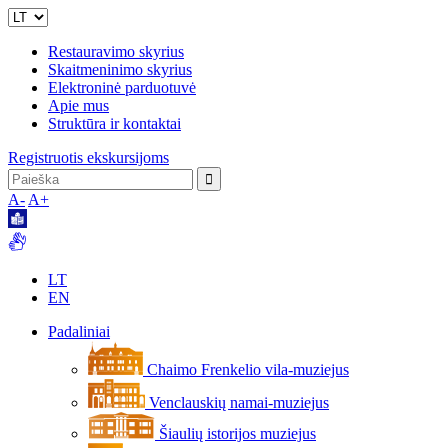
Restauravimo skyrius
Skaitmeninimo skyrius
Elektroninė parduotuvė
Apie mus
Struktūra ir kontaktai
Registruotis ekskursijoms
A-
A+
LT
EN
Padaliniai
Chaimo Frenkelio vila-muziejus
Venclauskių namai-muziejus
Šiaulių istorijos muziejus