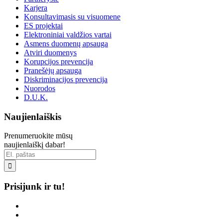
Karjera
Konsultavimasis su visuomene
ES projektai
Elektroniniai valdžios vartai
Asmens duomenų apsauga
Atviri duomenys
Korupcijos prevencija
Pranešėjų apsauga
Diskriminacijos prevencija
Nuorodos
D.U.K.
Naujienlaiškis
Prenumeruokite mūsų
naujienlaiškį dabar!

Prisijunk ir tu!