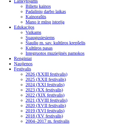
Lankytojams
Bilietų kainos
Padalinių darbo laikas
Kainoraštis
Mano ir mūsų istorija
Edukacijos
Vaikams
Suaugusiesiems
Šiaulių m. sav. kultūros krepšelis
Kultūros pasas
Integruotos muziejinės pamokos
Renginiai
Naujienos
Festivalis
2026 (XXIII festivalis)
2025 (XXII festivalis)
2024 (XXI festivalis)
2023 (XX festivalis)
2022 (XIX festivalis)
2021 (XVIII festivalis)
2020 (XVII festivalis)
2019 (XVI festivalis)
2018 (XV festivalis)
2004–2017 m. festivalis