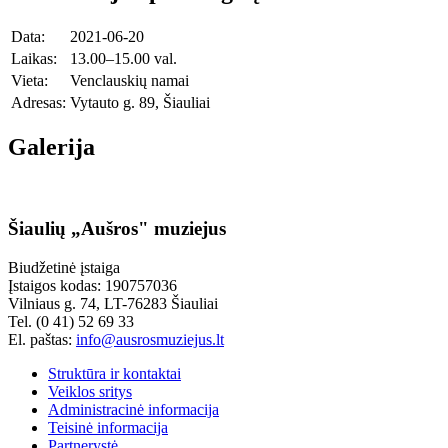
Data:
2021-06-20
Laikas:
13.00–15.00 val.
Vieta:
Venclauskių namai
Adresas:
Vytauto g. 89, Šiauliai
Galerija
Šiaulių „Aušros" muziejus
Biudžetinė įstaiga
Įstaigos kodas: 190757036
Vilniaus g. 74, LT-76283 Šiauliai
Tel. (0 41) 52 69 33
El. paštas:
info@ausrosmuziejus.lt
Struktūra ir kontaktai
Veiklos sritys
Administracinė informacija
Teisinė informacija
Partnerystė