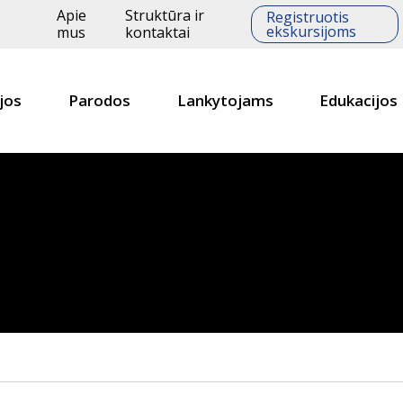
Apie
Struktūra ir
Registruotis
ekskursijoms
mus
kontaktai
jos
Parodos
Lankytojams
Edukacijos