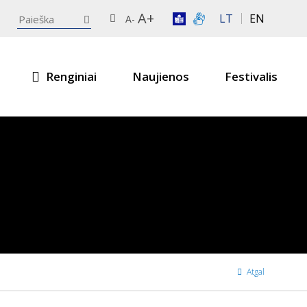
A+
LT
EN
A-
Renginiai
Naujienos
Festivalis
Atgal