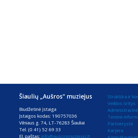
Šiaulių „Aušros" muziejus
Struktūra ir ko
Veiklos sritys
Biudžetinė įstaiga
Administracinė
Įstaigos kodas: 190757036
Teisinė inform
Vilniaus g. 74, LT-76283 Šiauliai
Partnerystė
Tel. (0 41) 52 69 33
Karjera
El. paštas:
info@ausrosmuziejus.lt
Konsultavimas