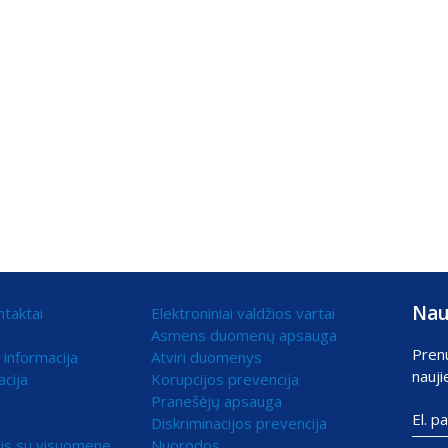
Nau
ntaktai
Elektroniniai valdžios vartai
Asmens duomenų apsauga
Pren
 informacija
Atviri duomenys
nauji
acija
Korupcijos prevencija
Pranešėjų apsauga
Diskriminacijos prevencija
is su visuomene
Nuorodos