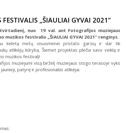
FESTIVALIS „ŠIAULIAI GYVAI 2021“
etvirtadienį, nuo 19 val. ant Fotografijos muziejaus
o muzikos festivalio „ŠIAULIAI GYVAI 2021“ renginys.
 jau keletą metų visuomenei pristato garsių ir dar tik
lių atlikėjų kūrybą. Šiemet projektas plečia savo veiklą ir
mo muzikos festivalį!
fijos muziejumi visą birželį muziejaus stogo terasoje vyks
aunieji, patyrę ir profesionalūs atlikėjai.
Samas