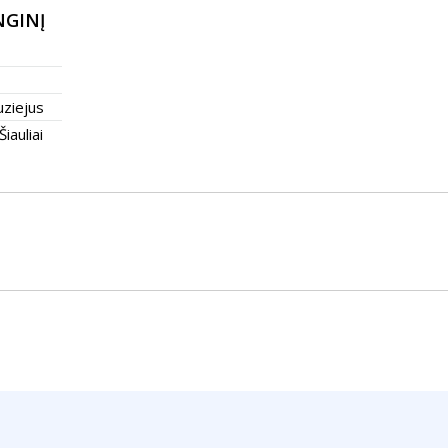
NGINĮ
uziejus
Šiauliai