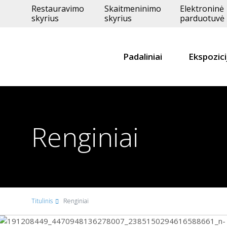
Restauravimo
Skaitmeninimo
Elektroninė
skyrius
skyrius
parduotuvė
Padaliniai
Ekspozici
Renginiai
Titulinis
Renginiai