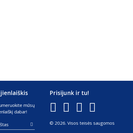
jienlaiškis
Prisijunk ir tu!
umeruokite mūsų
enlaiškį dabar!
© 2026. Visos teisės saugomos
