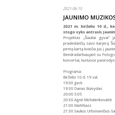
2021-06-10
JAUNIMO MUZIKOS 
2021 m. birželio 10 d., k
stogo vyks antrasis Jaunim
Projektas „Šiauliai gyvai“
pradedančių savo karjerą Šiau
pirmą kartą kviečia jus į jauni
Bendradarbiaujant su Fotogra
koncertai, kuriuose pasirodys j
Programa:
Birželio 10 d. 19 val.
19:00 geck
19:30 Danas Buivydas
20:00 5:05
20:30 Agnė Michalenkovaitė
21:00 MaNNazz
21:30 Saulius Urbonavičius-