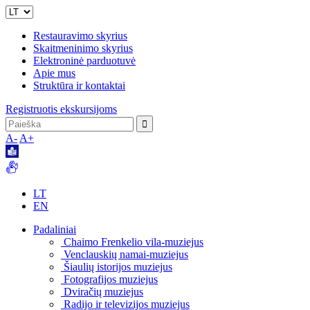
Restauravimo skyrius
Skaitmeninimo skyrius
Elektroninė parduotuvė
Apie mus
Struktūra ir kontaktai
Registruotis ekskursijoms
A-
A+
LT
EN
Padaliniai
Chaimo Frenkelio vila-muziejus
Venclauskių namai-muziejus
Šiaulių istorijos muziejus
Fotografijos muziejus
Dviračių muziejus
Radijo ir televizijos muziejus