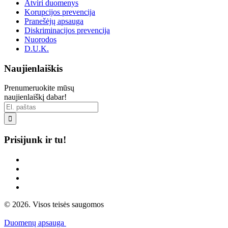
Atviri duomenys
Korupcijos prevencija
Pranešėjų apsauga
Diskriminacijos prevencija
Nuorodos
D.U.K.
Naujienlaiškis
Prenumeruokite mūsų
naujienlaiškį dabar!

Prisijunk ir tu!
© 2026. Visos teisės saugomos
Duomenų apsauga