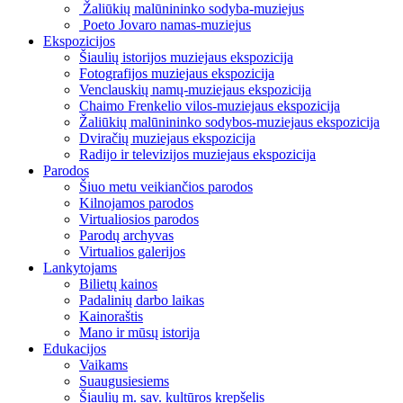
Žaliūkių malūnininko sodyba-muziejus
Poeto Jovaro namas-muziejus
Ekspozicijos
Šiaulių istorijos muziejaus ekspozicija
Fotografijos muziejaus ekspozicija
Venclauskių namų-muziejaus ekspozicija
Chaimo Frenkelio vilos-muziejaus ekspozicija
Žaliūkių malūnininko sodybos-muziejaus ekspozicija
Dviračių muziejaus ekspozicija
Radijo ir televizijos muziejaus ekspozicija
Parodos
Šiuo metu veikiančios parodos
Kilnojamos parodos
Virtualiosios parodos
Parodų archyvas
Virtualios galerijos
Lankytojams
Bilietų kainos
Padalinių darbo laikas
Kainoraštis
Mano ir mūsų istorija
Edukacijos
Vaikams
Suaugusiesiems
Šiaulių m. sav. kultūros krepšelis