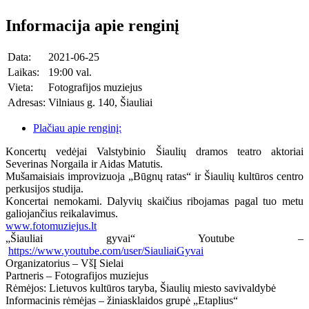
Informacija apie renginį
Data:
2021-06-25
Laikas:
19:00 val.
Vieta:
Fotografijos muziejus
Adresas:
Vilniaus g. 140, Šiauliai
Plačiau apie renginį:
Koncertų vedėjai Valstybinio Šiaulių dramos teatro aktoriai
Severinas Norgaila ir Aidas Matutis.
Mušamaisiais improvizuoja „Būgnų ratas“ ir Šiaulių kultūros centro
perkusijos studija.
Koncertai nemokami. Dalyvių skaičius ribojamas pagal tuo metu
galiojančius reikalavimus.
www.fotomuziejus.lt
„Šiauliai gyvai“ Youtube –
https://www.youtube.com/user/SiauliaiGyvai
Organizatorius – VšĮ Sielai
Partneris – Fotografijos muziejus
Rėmėjos: Lietuvos kultūros taryba, Šiaulių miesto savivaldybė
Informacinis rėmėjas – žiniasklaidos grupė „Etaplius“