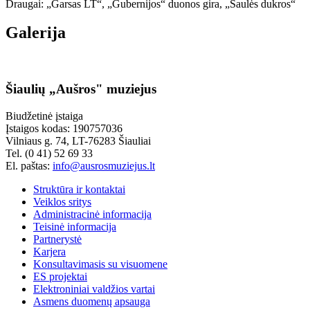
Draugai: „Garsas LT“, „Gubernijos“ duonos gira, „Saulės dukros“
Galerija
Šiaulių „Aušros" muziejus
Biudžetinė įstaiga
Įstaigos kodas: 190757036
Vilniaus g. 74, LT-76283 Šiauliai
Tel. (0 41) 52 69 33
El. paštas:
info@ausrosmuziejus.lt
Struktūra ir kontaktai
Veiklos sritys
Administracinė informacija
Teisinė informacija
Partnerystė
Karjera
Konsultavimasis su visuomene
ES projektai
Elektroniniai valdžios vartai
Asmens duomenų apsauga