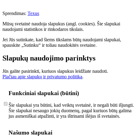
Sprendimas:
Texus
Mūsų svetainė naudoja slapukus (angl. cookies). Šie slapukai
naudojami statistikos ir rinkodaros tikslais.
Jei Jūs sutinkate, kad šiems tikslams būtų naudojami slapukai,
spauskite „Sutinku“ ir toliau naudokitės svetaine.
Slapukų naudojimo parinktys
Jūs galite pasirinkti, kuriuos slapukus leidžiate naudoti.
Plačiau apie slapukų ir privatumo politiką
.
Funkciniai slapukai (būtini)
Šie slapukai yra būtini, kad veiktų svetainė, ir negali būti išjungti.
Šie slapukai nesaugo jokių duomenų, pagal kuriuos būtų galima
jus asmeniškai atpažinti, ir yra ištrinami išėjus iš svetainės.
Našumo slapukai