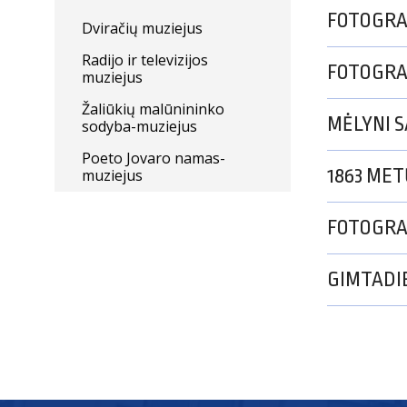
FOTOGRA
Dviračių muziejus
Radijo ir televizijos
FOTOGRA
muziejus
Žaliūkių malūnininko
MĖLYNI S
sodyba-muziejus
Poeto Jovaro namas-
1863 MET
muziejus
FOTOGRAF
GIMTADI