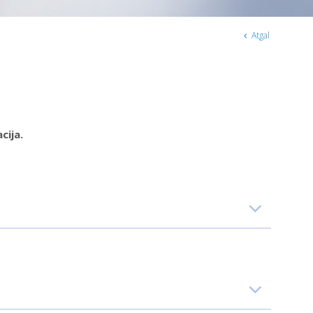
Atgal
cija.