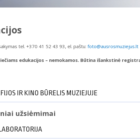
cijos
sakymas tel. +370 41 52 43 93, el. paštu:
foto@ausrosmuziejus.lt
liečiams edukacijos – nemokamos. Būtina išankstinė registra
IJOS IR KINO BŪRELIS MUZIEJUJE
niai užsiėmimai
 LABORATORIJA