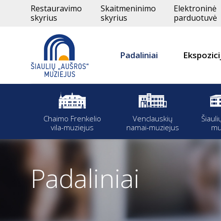
Restauravimo
Skaitmeninimo
Elektroninė
skyrius
skyrius
parduotuvė
Padaliniai
Ekspozici
Chaimo Frenkelio
Venclauskių
Šiauli
vila-muziejus
namai-muziejus
mu
Padaliniai