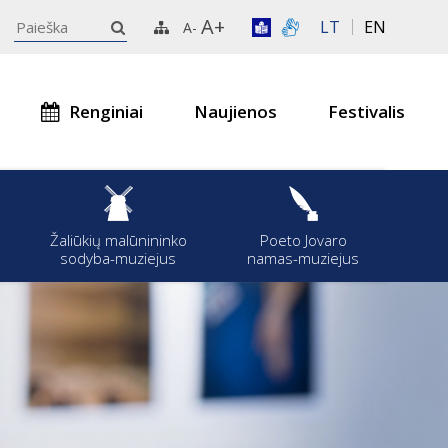
A+
LT
EN
A-
Renginiai
Naujienos
Festivalis
s
Žaliūkių malūnininko
Poeto Jovaro
sodyba-muziejus
namas-muziejus