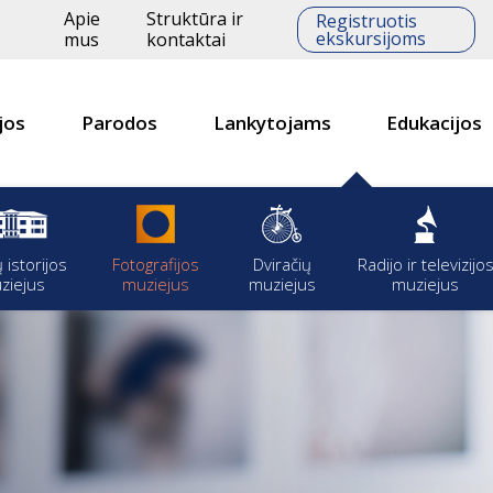
Apie
Struktūra ir
Registruotis
ekskursijoms
mus
kontaktai
jos
Parodos
Lankytojams
Edukacijos
ų istorijos
Fotografijos
Dviračių
Radijo ir televizijo
ziejus
muziejus
muziejus
muziejus