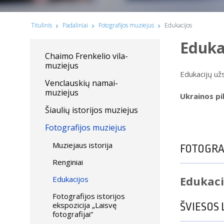
Titulinis
Padaliniai
Fotografijos muziejus
Edukacijos
Eduka
Chaimo Frenkelio vila-
muziejus
Edukacijų už
Venclauskių namai-
muziejus
Ukrainos pi
Šiaulių istorijos muziejus
Fotografijos muziejus
Muziejaus istorija
FOTOGRAF
Renginiai
Edukaci
Edukacijos
Fotografijos istorijos
ekspozicija „Laisvę
ŠVIESOS
fotografijai“