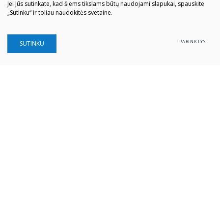
Jei Jūs sutinkate, kad šiems tikslams būtų naudojami slapukai, spauskite
„Sutinku“ ir toliau naudokitės svetaine.
PARINKTYS
SUTINKU
Šiaulių „Aušros" muziejus
Biudžetinė įstaiga
Įstaigos kodas: 190757036
Vilniaus g. 74, LT-76283 Šiauliai
Tel. (0 41) 52 69 33
El. paštas:
info@ausrosmuziejus.lt
Struktūra ir kontaktai
Veiklos sritys
Administracinė informacija
Teisinė informacija
Partnerystė