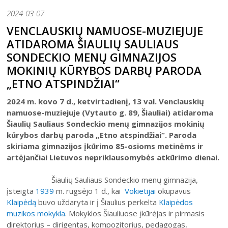
Šiaulių istorijos muziejus
Fotografijos muziejaus ekspozicija
2024-03-07
Šiuo metu veikiančios parodos
Fotografijos muziejus
Venclauskių namų-muziejaus ekspozicija
VENCLAUSKIŲ NAMUOSE-MUZIEJUJE
Kilnojamos parodos
Dviračių muziejus
ATIDAROMA ŠIAULIŲ SAULIAUS
Bilietų kainos
Chaimo Frenkelio vilos-muziejaus ekspozicij
Virtualiosios parodos
Radijo ir televizijos muziejus
SONDECKIO MENŲ GIMNAZIJOS
Padalinių darbo laikas
Žaliūkių malūnininko sodybos-muziejaus eks
Vaikams
MOKINIŲ KŪRYBOS DARBŲ PARODA
Parodų archyvas
Žaliūkių malūnininko sodyba-muziejus
Kainoraštis
Dviračių muziejaus ekspozicija
„ETNO ATSPINDŽIAI“
Suaugusiesiems
Virtualios galerijos
Poeto Jovaro namas-muziejus
Rugpjūtis
2026
Mano ir mūsų istorija
Radijo ir televizijos muziejaus ekspozicija
Šiaulių m. sav. kultūros krepšelis
2024 m. kovo 7 d., ketvirtadienį, 13 val. Venclauskių
PR
AN
TR
KE
PE
ŠE
SE
namuose-muziejuje (Vytauto g. 89, Šiauliai) atidaroma
Kultūros pasas
Šiaulių Sauliaus Sondeckio menų gimnazijos mokinių
1
2
Integruotos muziejinės pamokos
kūrybos darbų paroda „Etno atspindžiai“. Paroda
skiriama gimnazijos įkūrimo 85-osioms metinėms ir
3
4
5
6
7
8
9
artėjančiai Lietuvos nepriklausomybės atkūrimo dienai.
10
11
12
13
14
15
16
Šiaulių Sauliaus Sondeckio menų gimnazija,
įsteigta
1939
m. rugsėjo 1 d., kai
Vokietijai
okupavus
17
18
19
20
21
22
23
Klaipėdą
buvo uždaryta ir į Šiaulius perkelta
Klaipėdos
24
25
26
27
28
29
30
muzikos mokykla
. Mokyklos Šiauliuose įkūrėjas ir pirmasis
direktorius – dirigentas, kompozitorius, pedagogas,