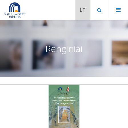
Renginiai
Chaimo Frenkelio vila-muziejus
Venclauskių namai-muziejus
Šiaulių istorijos muziejaus ekspozicija