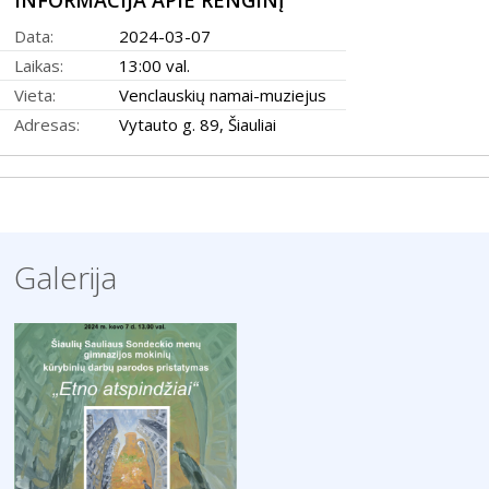
INFORMACIJA APIE RENGINĮ
2004–2017 m. festivalis
Data:
2024-03-07
Laikas:
13:00 val.
Vieta:
Venclauskių namai-muziejus
Adresas:
Vytauto g. 89, Šiauliai
Galerija