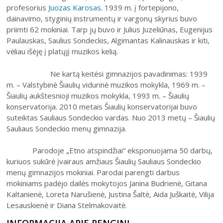
31
profesorius
Juozas Karosas
. 1939 m. į fortepijono,
dainavimo, styginių instrumentų ir vargonų skyrius buvo
priimti 62 mokiniai. Tarp jų buvo ir Julius Juzeliūnas, Eugenijus
Paulauskas, Saulius Sondeckis, Algimantas Kalinauskas ir kiti,
vėliau išėję į platųjį muzikos kelią.
Ne kartą keitėsi gimnazijos pavadinimas: 1939
2026 (XXIII festivalis)
m. – Valstybinė Šiaulių vidurinė muzikos mokykla, 1969 m. –
Šiaulių aukštesnioji muzikos mokykla, 1993 m. – Šiaulių
2025 (XXII festivalis)
konservatorija.
2010 metais Šiaulių konservatorijai buvo
2024 (XXI festivalis)
suteiktas Sauliaus Sondeckio vardas. Nuo 2013 metų – Šiaulių
Sauliaus Sondeckio menų gimnazija.
2023 (XX festivalis)
2022 (XIX festivalis)
Parodoje „Etno atspindžiai“ eksponuojama 50 darbų,
kuriuos sukūrė įvairaus amžiaus Šiaulių Sauliaus Sondeckio
2021 (XVIII festivalis)
menų gimnazijos mokiniai. Parodai parengti darbus
2020 (XVII festivalis)
mokiniams padėjo dailės mokytojos Janina Budrienė, Gitana
Kaltanienė, Loreta Narušienė, Justina Šaltė, Aida Juškaitė, Vilija
2019 (XVI festivalis)
Lesauskienė ir Diana Stelmakovaitė.
2018 (XV festivalis)