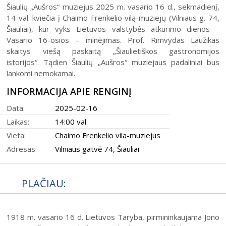
Šiaulių istorijos muziejus
Šiaulių „Aušros“ muziejus 2025 m. vasario 16 d., sekmadienį,
Fotografijos muziejaus ekspozicija
Šiuo metu veikiančios parodos
14 val. kviečia į Chaimo Frenkelio vilą-muziejų (Vilniaus g. 74,
Fotografijos muziejus
Venclauskių namų-muziejaus ekspozicija
Šiauliai), kur vyks Lietuvos valstybės atkūrimo dienos –
Kilnojamos parodos
Dviračių muziejus
Vasario 16-osios – minėjimas. Prof. Rimvydas Laužikas
Bilietų kainos
Chaimo Frenkelio vilos-muziejaus ekspozicij
Virtualiosios parodos
skaitys viešą paskaitą „Šiaulietiškos gastronomijos
Radijo ir televizijos muziejus
Padalinių darbo laikas
Žaliūkių malūnininko sodybos-muziejaus eks
istorijos“. Tądien Šiaulių „Aušros“ muziejaus padaliniai bus
Vaikams
Parodų archyvas
Žaliūkių malūnininko sodyba-muziejus
lankomi nemokamai.
Kainoraštis
Dviračių muziejaus ekspozicija
Suaugusiesiems
Virtualios galerijos
Poeto Jovaro namas-muziejus
Rugpjūtis
2026
INFORMACIJA APIE RENGINĮ
Mano ir mūsų istorija
Radijo ir televizijos muziejaus ekspozicija
Šiaulių m. sav. kultūros krepšelis
PR
AN
TR
KE
PE
ŠE
SE
Data:
2025-02-16
Kultūros pasas
Laikas:
14:00 val.
1
2
Integruotos muziejinės pamokos
Vieta:
Chaimo Frenkelio vila-muziejus
3
4
5
6
7
8
9
Adresas:
Vilniaus gatvė 74, Šiauliai
10
11
12
13
14
15
16
PLAČIAU:
17
18
19
20
21
22
23
24
25
26
27
28
29
30
1918 m. vasario 16 d. Lietuvos Taryba, pirmininkaujama Jono