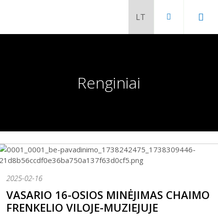
Renginiai
2025-02-16
Chaimo Frenkelio vila-muziejus
VASARIO 16-OSIOS MINĖJIMAS CHAIMO
Venclauskių namai-muziejus
FRENKELIO VILOJE-MUZIEJUJE
Šiaulių istorijos muziejaus ekspozicija