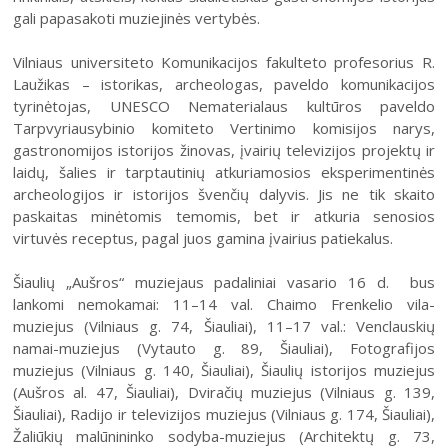
2004–2017 m. festivalis
gali papasakoti muziejinės vertybės.
Vilniaus universiteto Komunikacijos fakulteto profesorius R.
Laužikas – istorikas, archeologas, paveldo komunikacijos
tyrinėtojas, UNESCO Nematerialaus kultūros paveldo
Tarpvyriausybinio komiteto Vertinimo komisijos narys,
gastronomijos istorijos žinovas, įvairių televizijos projektų ir
laidų, šalies ir tarptautinių atkuriamosios eksperimentinės
archeologijos ir istorijos švenčių dalyvis. Jis ne tik skaito
paskaitas minėtomis temomis, bet ir atkuria senosios
virtuvės receptus, pagal juos gamina įvairius patiekalus.
Šiaulių „Aušros“ muziejaus padaliniai vasario 16 d. bus
lankomi nemokamai: 11–14 val. Chaimo Frenkelio vila-
muziejus (Vilniaus g. 74, Šiauliai), 11–17 val.: Venclauskių
namai-muziejus (Vytauto g. 89, Šiauliai), Fotografijos
muziejus (Vilniaus g. 140, Šiauliai), Šiaulių istorijos muziejus
(Aušros al. 47, Šiauliai), Dviračių muziejus (Vilniaus g. 139,
Šiauliai), Radijo ir televizijos muziejus (Vilniaus g. 174, Šiauliai),
Žaliūkių malūnininko sodyba-muziejus (Architektų g. 73,