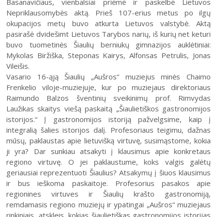
Basanavičiaus, vienbalsiai priėmė ir paskelbė Lietuvos
31
Nepriklausomybės aktą. Prieš 107-erius metus po ilgų
okupacijos metų buvo atkurta Lietuvos valstybė. Aktą
pasirašė dvidešimt Lietuvos Tarybos narių, iš kurių net keturi
buvo tuometinės Šiaulių berniukų gimnazijos auklėtiniai:
Mykolas Biržiška, Steponas Kairys, Alfonsas Petrulis, Jonas
Vileišis.
Vasario 16-ąją Šiaulių „Aušros“ muziejus minės Chaimo
2026 (XXIII festivalis)
Frenkelio viloje-muziejuje, kur po muziejaus direktoriaus
2025 (XXII festivalis)
Raimundo Balzos šventinių sveikinimų prof. Rimvydas
Laužikas skaitys viešą paskaitą „Šiaulietiškos gastronomijos
2024 (XXI festivalis)
istorijos.“ Į gastronomijos istoriją pažvelgsime, kaip į
2023 (XX festivalis)
integralią šalies istorijos dalį. Profesoriaus teigimu, dažnas
mūsų, paklaustas apie lietuvišką virtuvę, susimąstome, kokia
2022 (XIX festivalis)
ji yra? Dar sunkiau atsakyti į klausimus apie konkretaus
2021 (XVIII festivalis)
regiono virtuvę. O jei paklaustume, koks valgis galėtų
geriausiai reprezentuoti Šiaulius? Atsakymų į šiuos klausimus
2020 (XVII festivalis)
ir bus ieškoma paskaitoje. Profesorius pasakos apie
2019 (XVI festivalis)
regionines virtuves ir Šiaulių krašto gastronomiją,
remdamasis regiono muziejų ir ypatingai „Aušros“ muziejaus
2018 (XV festivalis)
rinkiniais, atskleis, kokias šiaulietiškas gastronomijos istorijas