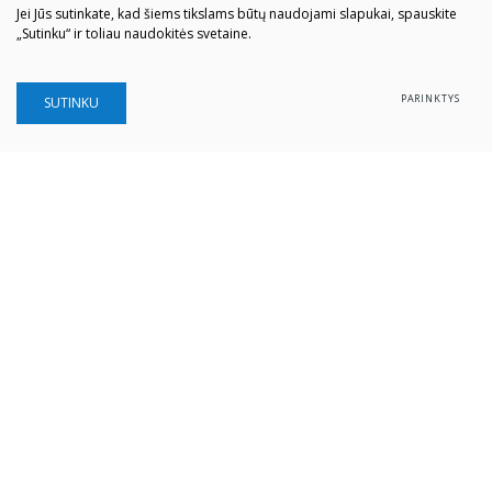
Jei Jūs sutinkate, kad šiems tikslams būtų naudojami slapukai, spauskite
„Sutinku“ ir toliau naudokitės svetaine.
PARINKTYS
SUTINKU
Šiaulių „Aušros" muziejus
Biudžetinė įstaiga
Įstaigos kodas: 190757036
Vilniaus g. 74, LT-76283 Šiauliai
Tel. (0 41) 52 69 33
El. paštas:
info@ausrosmuziejus.lt
Struktūra ir kontaktai
Veiklos sritys
Administracinė informacija
Teisinė informacija
Partnerystė