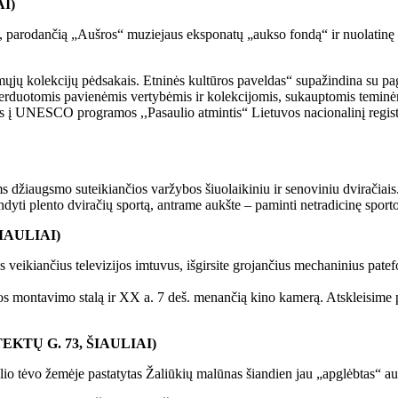
I)
ą, parodančią „Aušros“ muziejaus eksponatų „aukso fondą“ ir nuolatinę ek
ųjų kolekcijų pėdsakais. Etninės kultūros paveldas“ supažindina su p
perduotomis pavienėmis vertybėmis ir kolekcijomis, sukauptomis teminė
as į UNESCO programos ,,Pasaulio atmintis“ Lietuvos nacionalinį regist
 džiaugsmo suteikiančios varžybos šiuolaikiniu ir senoviniu dviračiais
ndyti plento dviračių sportą, antrame aukšte – paminti netradicinę spor
IAULIAI)
s veikiančius televizijos imtuvus, išgirsite grojančius mechaninius pat
os montavimo stalą ir XX a. 7 deš. menančią kino kamerą. Atskleisime
TŲ G. 73, ŠIAULIAI)
 tėvo žemėje pastatytas Žaliūkių malūnas šiandien jau „apglėbtas“ augan