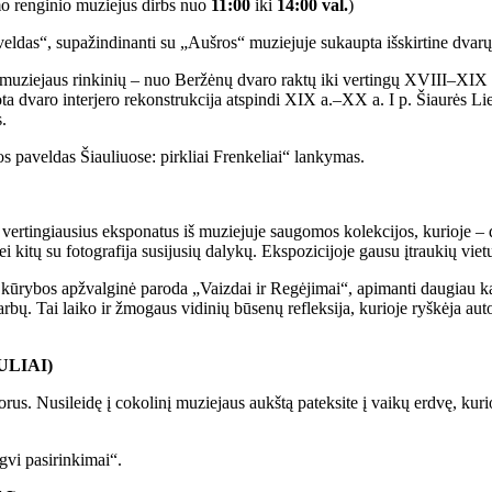
mo renginio muziejus dirbs nuo
11:00
iki
14:00 val.
)
das“, supažindinanti su „Aušros“ muziejuje sukaupta išskirtine dvarų 
uziejaus rinkinių – nuo Beržėnų dvaro raktų iki vertingų XVIII–XIX a. p
ota dvaro interjero rekonstrukcija atspindi XIX a.–XX a. I p. Šiaurės L
.
s paveldas Šiauliuose: pirkliai Frenkeliai“ lankymas.
e vertingiausius eksponatus iš muziejuje saugomos kolekcijos, kurioje – 
itų su fotografija susijusių dalykų. Ekspozicijoje gausu įtraukių vietų –
 kūrybos apžvalginė paroda „Vaizdai ir Regėjimai“, apimanti daugiau k
rbų. Tai laiko ir žmogaus vidinių būsenų refleksija, kurioje ryškėja aut
ULIAI)
rus. Nusileidę į cokolinį muziejaus aukštą pateksite į vaikų erdvę, kurioj
vi pasirinkimai“.