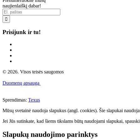
Prenumeruokite mūsų
naujienlaiškį dabar!

Prisijunk ir tu!
© 2026. Visos teisės saugomos
Duomenų apsauga
Sprendimas:
Texus
Mūsų svetainė naudoja slapukus (angl. cookies). Šie slapukai naudojami 
Jei Jūs sutinkate, kad šiems tikslams būtų naudojami slapukai, spauskit
Slapukų naudojimo parinktys