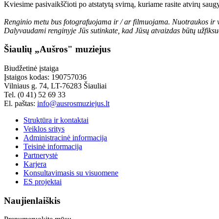
Kviesime pasivaikščioti po atstatytą svirną, kuriame rasite atvirų sau
Renginio metu bus fotografuojama ir / ar filmuojama. Nuotraukos ir vai
Dalyvaudami renginyje Jūs sutinkate, kad Jūsų atvaizdas būtų užfiksu
Šiaulių „Aušros" muziejus
Biudžetinė įstaiga
Įstaigos kodas: 190757036
Vilniaus g. 74, LT-76283 Šiauliai
Tel. (0 41) 52 69 33
El. paštas:
info@ausrosmuziejus.lt
Struktūra ir kontaktai
Veiklos sritys
Administracinė informacija
Teisinė informacija
Partnerystė
Karjera
Konsultavimasis su visuomene
ES projektai
Naujienlaiškis