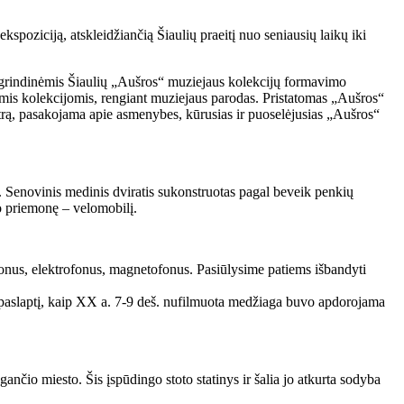
spoziciją, atskleidžiančią Šiaulių praeitį nuo seniausių laikų iki
agrindinėmis Šiaulių „Aušros“ muziejaus kolekcijų formavimo
mis kolekcijomis, rengiant muziejaus parodas. Pristatomas „Aušros“
rą, pasakojama apie asmenybes, kūrusias ir puoselėjusias „Aušros“
. Senovinis medinis dviratis sukonstruotas pagal beveik penkių
to priemonę – velomobilį.
efonus, elektrofonus, magnetofonus. Pasiūlysime patiems išbandyti
 paslaptį, kaip XX a. 7-9 deš. nufilmuota medžiaga buvo apdorojama
čio miesto. Šis įspūdingo stoto statinys ir šalia jo atkurta sodyba