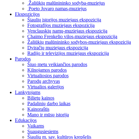
Žaliūkių malūnininko sodyba-muziejus
Poeto Jovaro namas-muziejus
Ekspozicijos
Šiaulių istorijos muziejaus ekspozicija
Fotografijos muziejaus ekspozicija
Venclauskių namų-muziejaus ekspozicija
Chaimo Frenkelio vilos-muziejaus ekspozicija
Žaliūkių malūnininko sodybos-muziejaus ekspozicija
Dviračių muziejaus ekspozicija
Radijo ir televizijos muziejaus ekspozicija
Parodos
Šiuo metu veikiančios parodos
Kilnojamos parodos
Virtualiosios parodos
Parodų archyvas
Virtualios galerijos
Lankytojams
Bilietų kainos
Padalinių darbo laikas
Kainoraštis
Mano ir mūsų istorija
Edukacijos
Vaikams
Suaugusiesiems
Šiaulių m. sav. kultūros krepšelis