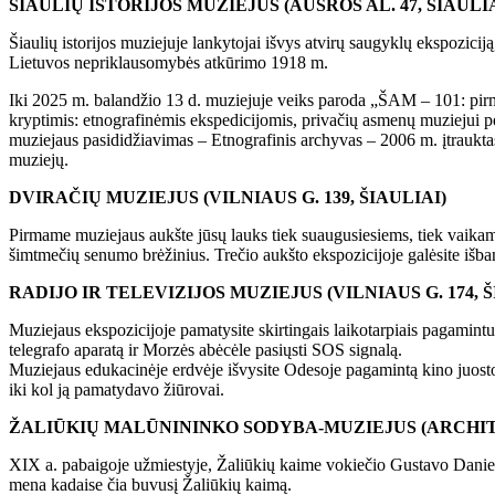
ŠIAULIŲ ISTORIJOS MUZIEJUS (AUŠROS AL. 47, ŠIAULIA
Šiaulių istorijos muziejuje lankytojai išvys atvirų saugyklų ekspozicij
Lietuvos nepriklausomybės atkūrimo 1918 m.
Iki 2025 m. balandžio 13 d. muziejuje veiks paroda „ŠAM – 101: pirm
kryptimis: etnografinėmis ekspedicijomis, privačių asmenų muziejui 
muziejaus pasididžiavimas – Etnografinis archyvas – 2006 m. įtraukt
muziejų.
DVIRAČIŲ MUZIEJUS (VILNIAUS G. 139, ŠIAULIAI)
Pirmame muziejaus aukšte jūsų lauks tiek suaugusiesiems, tiek vaikams
šimtmečių senumo brėžinius. Trečio aukšto ekspozicijoje galėsite išba
RADIJO IR TELEVIZIJOS MUZIEJUS (VILNIAUS G. 174, Š
Muziejaus ekspozicijoje pamatysite skirtingais laikotarpiais pagamintu
telegrafo aparatą ir Morzės abėcėle pasiųsti SOS signalą.
Muziejaus edukacinėje erdvėje išvysite Odesoje pagamintą kino juost
iki kol ją pamatydavo žiūrovai.
ŽALIŪKIŲ MALŪNININKO SODYBA-MUZIEJUS (ARCHITEK
XIX a. pabaigoje užmiestyje, Žaliūkių kaime vokiečio Gustavo Danielio
mena kadaise čia buvusį Žaliūkių kaimą.