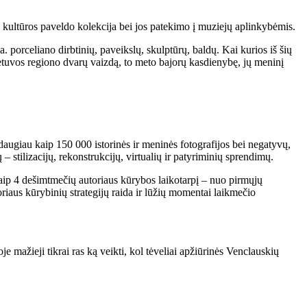
kultūros paveldo kolekcija bei jos patekimo į muziejų aplinkybėmis.
orceliano dirbtinių, paveikslų, skulptūrų, baldų. Kai kurios iš šių
ietuvos regiono dvarų vaizdą, to meto bajorų kasdienybę, jų meninį
daugiau kaip 150 000 istorinės ir meninės fotografijos bei negatyvų,
 stilizacijų, rekonstrukcijų, virtualių ir patyriminių sprendimų.
aip 4 dešimtmečių autoriaus kūrybos laikotarpį – nuo pirmųjų
oriaus kūrybinių strategijų raida ir lūžių momentai laikmečio
e mažieji tikrai ras ką veikti, kol tėveliai apžiūrinės Venclauskių