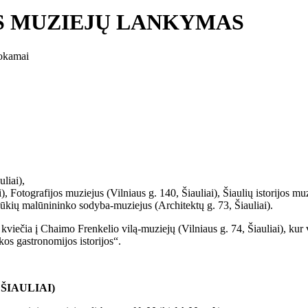
MAS MUZIEJŲ LANKYMAS
mokamai
liai),
 Fotografijos muziejus (Vilniaus g. 140, Šiauliai), Šiaulių istorijos muz
aliūkių malūnininko sodyba-muziejus (Architektų g. 73, Šiauliai).
kviečia į Chaimo Frenkelio vilą-muziejų (Vilniaus g. 74, Šiauliai), kur
os gastronomijos istorijos“.
ŠIAULIAI)