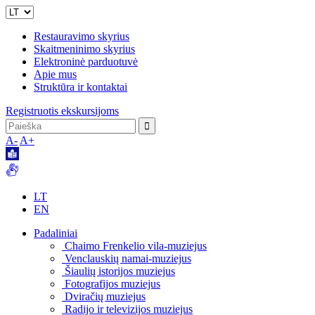
Restauravimo skyrius
Skaitmeninimo skyrius
Elektroninė parduotuvė
Apie mus
Struktūra ir kontaktai
Registruotis ekskursijoms
A-
A+
LT
EN
Padaliniai
Chaimo Frenkelio vila-muziejus
Venclauskių namai-muziejus
Šiaulių istorijos muziejus
Fotografijos muziejus
Dviračių muziejus
Radijo ir televizijos muziejus