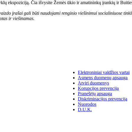
gyklų ekspoziciją. Čia išvysite Žemės ūkio ir amatininkų įrankių ir Buit
zdo įrašai gali būti naudojami renginio viešinimui socialiniuose tinkluo
otas ir viešinamas.
Elektroniniai valdžios vartai
Asmens duomenų apsauga
Atviri duomenys
Korupcijos prevencija
Pranešėjų apsauga
Diskriminacijos prevencija
Nuorodos
D.U.K.