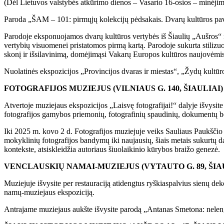
(Dėl Lietuvos valstybės atkūrimo dienos – Vasario 16-osios – minėji
Paroda „ŠAM – 101: pirmųjų kolekcijų pėdsakais. Dvarų kultūros pavel
Parodoje eksponuojamos dvarų kultūros vertybės iš Šiaulių „Aušros“ m
vertybių visuomenei pristatomos pirmą kartą. Parodoje sukurta stilizu
skonį ir išsilavinimą, domėjimąsi Vakarų Europos kultūros naujovėmis
Nuolatinės ekspozicijos „Provincijos dvaras ir miestas“, „Žydų kultūro
FOTOGRAFIJOS MUZIEJUS (VILNIAUS G. 140, ŠIAULIAI)
Atvertoje muziejaus ekspozicijos „Laisvę fotografijai!“ dalyje išvysit
fotografijos gamybos priemonių, fotografinių spaudinių, dokumentų bei k
Iki 2025 m. kovo 2 d. Fotografijos muziejuje veiks Sauliaus Paukščio
mokyklinių fotografijos bandymų iki naujausių, šiais metais sukurtų da
kontekste, atsiskleidžia autoriaus šiuolaikinio kūrybos braižo genezė.
VENCLAUSKIŲ NAMAI-MUZIEJUS (VYTAUTO G. 89, ŠIA
Muziejuje išvysite per restauraciją atidengtus ryškiaspalvius sienų deko
namų-muziejaus ekspoziciją.
Antrajame muziejaus aukšte išvysite parodą „Antanas Smetona: neleng