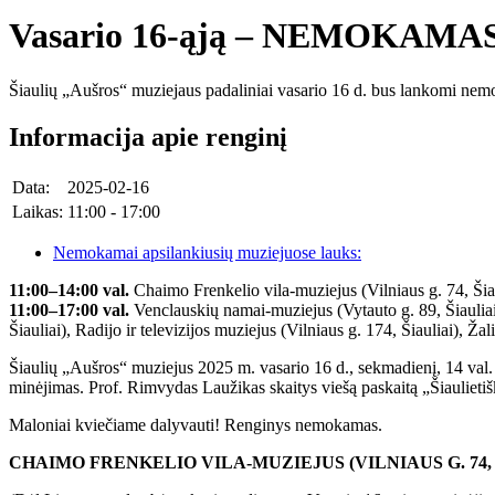
Vasario 16-ąją – NEMOKA
Šiaulių „Aušros“ muziejaus padaliniai vasario 16 d. bus lankomi ne
Informacija apie renginį
Data:
2025-02-16
Laikas:
11:00 - 17:00
Nemokamai apsilankiusių muziejuose lauks:
11:00–14:00 val.
Chaimo Frenkelio vila-muziejus (Vilniaus g. 74, Šiau
11:00–17:00 val.
Venclauskių namai-muziejus (Vytauto g. 89, Šiauliai),
Šiauliai), Radijo ir televizijos muziejus (Vilniaus g. 174, Šiauliai), Ž
Šiaulių „Aušros“ muziejus 2025 m. vasario 16 d., sekmadienį, 14 val. 
minėjimas. Prof. Rimvydas Laužikas skaitys viešą paskaitą „Šiaulietišk
Maloniai kviečiame dalyvauti! Renginys nemokamas.
CHAIMO FRENKELIO VILA-MUZIEJUS (VILNIAUS G. 74, 