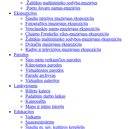
Žaliūkių malūnininko sodyba-muziejus
Poeto Jovaro namas-muziejus
Ekspozicijos
Šiaulių istorijos muziejaus ekspozicija
Fotografijos muziejaus ekspozicija
Venclauskių namų-muziejaus ekspozicija
Chaimo Frenkelio vilos-muziejaus ekspozicija
Žaliūkių malūnininko sodybos-muziejaus ekspozicija
Dviračių muziejaus ekspozicija
Radijo ir televizijos muziejaus ekspozicija
Parodos
Šiuo metu veikiančios parodos
Kilnojamos parodos
Virtualiosios parodos
Parodų archyvas
Virtualios galerijos
Lankytojams
Bilietų kainos
Padalinių darbo laikas
Kainoraštis
Mano ir mūsų istorija
Edukacijos
Vaikams
Suaugusiesiems
Šiaulių m. sav. kultūros krepšelis