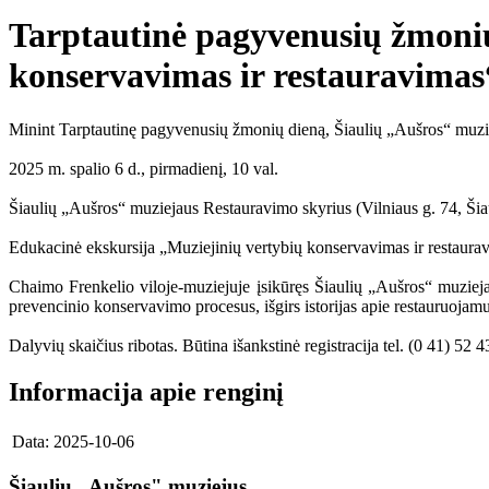
Tarptautinė pagyvenusių žmonių
konservavimas ir restauravimas
Minint Tarptautinę pagyvenusių žmonių dieną, Šiaulių „Aušros“ muzi
2025 m. spalio 6 d., pirmadienį, 10 val.
Šiaulių „Aušros“ muziejaus Restauravimo skyrius (Vilniaus g. 74, Šiau
Edukacinė ekskursija „Muziejinių vertybių konservavimas ir restaura
Chaimo Frenkelio viloje-muziejuje įsikūręs Šiaulių „Aušros“ muziejau
prevencinio konservavimo procesus, išgirs istorijas apie restauruojamus o
Dalyvių skaičius ribotas. Būtina išankstinė registracija tel. (0 41) 52 
Informacija apie renginį
Data:
2025-10-06
Šiaulių „Aušros" muziejus