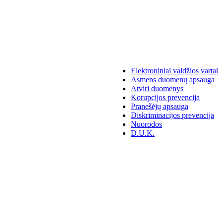
Elektroniniai valdžios vartai
Asmens duomenų apsauga
Atviri duomenys
Korupcijos prevencija
Pranešėjų apsauga
Diskriminacijos prevencija
Nuorodos
D.U.K.