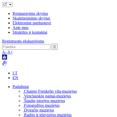
Restauravimo skyrius
Skaitmeninimo skyrius
Elektroninė parduotuvė
Apie mus
Struktūra ir kontaktai
Registruotis ekskursijoms
A-
A+
LT
EN
Padaliniai
Chaimo Frenkelio vila-muziejus
Venclauskių namai-muziejus
Šiaulių istorijos muziejus
Fotografijos muziejus
Dviračių muziejus
Radijo ir televizijos muziejus