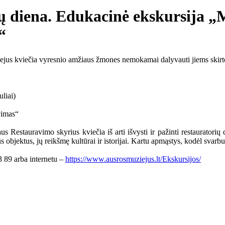
 diena. Edukacinė ekskursija „M
“
ejus kviečia vyresnio amžiaus žmones nemokamai dalyvauti jiems skirto
liai)
vimas“
s Restauravimo skyrius kviečia iš arti išvysti ir pažinti restauratorių
bjektus, jų reikšmę kultūrai ir istorijai. Kartu apmąstys, kodėl svarbu išs
43 89 arba internetu –
https://www.ausrosmuziejus.lt/Ekskursijos/