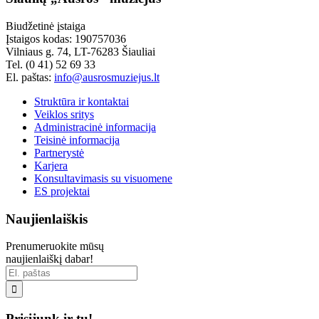
Biudžetinė įstaiga
Įstaigos kodas: 190757036
Vilniaus g. 74, LT-76283 Šiauliai
Tel. (0 41) 52 69 33
El. paštas:
info@ausrosmuziejus.lt
Struktūra ir kontaktai
Veiklos sritys
Administracinė informacija
Teisinė informacija
Partnerystė
Karjera
Konsultavimasis su visuomene
ES projektai
Naujienlaiškis
Prenumeruokite mūsų
naujienlaiškį dabar!

Prisijunk ir tu!