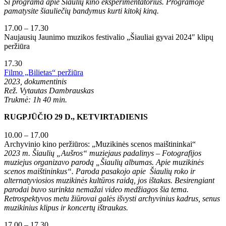
Ši programa apie Šiaulių kino eksperimentatorius. Programoje
pamatysite šiauliečių bandymus kurti kitokį kiną.
17.00 – 17.30
Naujausių Jaunimo muzikos festivalio „Šiauliai gyvai 2024″ klipų
peržiūra
17.30
Filmo „Bilietas“ peržiūra
2023, dokumentinis
Rež. Vytautas Dambrauskas
Trukmė: 1h 40 min.
RUGPJŪČIO 29 D., KETVIRTADIENIS
10.00 – 17.00
Archyvinio kino peržiūros: „Muzikinės scenos maištininkai“
2023 m. Šiaulių „Aušros“ muziejaus padalinys – Fotografijos
muziejus organizavo parodą „Šiaulių albumas. Apie muzikinės
scenos maištininkus“. Paroda pasakojo apie Šiaulių roko ir
alternatyviosios muzikinės kultūros raidą, jos ištakas. Besirengiant
parodai buvo surinkta nemažai video medžiagos šia tema.
Retrospektyvos metu žiūrovai galės išvysti archyvinius kadrus, senus
muzikinius klipus ir koncertų ištraukas.
17.00 – 17.30