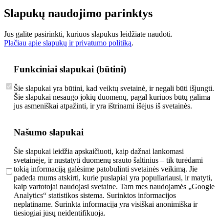
Slapukų naudojimo parinktys
Jūs galite pasirinkti, kuriuos slapukus leidžiate naudoti.
Plačiau apie slapukų ir privatumo politiką
.
Funkciniai slapukai (būtini)
Šie slapukai yra būtini, kad veiktų svetainė, ir negali būti išjungti.
Šie slapukai nesaugo jokių duomenų, pagal kuriuos būtų galima
jus asmeniškai atpažinti, ir yra ištrinami išėjus iš svetainės.
Našumo slapukai
Šie slapukai leidžia apskaičiuoti, kaip dažnai lankomasi
svetainėje, ir nustatyti duomenų srauto šaltinius – tik turėdami
tokią informaciją galėsime patobulinti svetainės veikimą. Jie
padeda mums atskirti, kurie puslapiai yra populiariausi, ir matyti,
kaip vartotojai naudojasi svetaine. Tam mes naudojamės „Google
Analytics“ statistikos sistema. Surinktos informacijos
neplatiname. Surinkta informacija yra visiškai anonimiška ir
tiesiogiai jūsų neidentifikuoja.