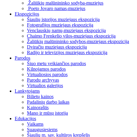
Žaliūkių malūnininko sodyba-muziejus
Poeto Jovaro namas-muziejus
Ekspozicijos
Šiaulių istorijos muziejaus ekspozicija
Fotografijos muziejaus ekspozicija
Venclauskių namų-muziejaus ekspozicija
Chaimo Frenkelio vilos-muziejaus ekspozicija
Žaliūkių malūnininko sodybos-muziejaus ekspozicija
Dviračių muziejaus ekspozicija
Radijo ir televizijos muziejaus ekspozicija
Parodos
Šiuo metu veikiančios parodos
Kilnojamos parodos
Virtualiosios parodos
Parodų archyvas
Virtualios galerijos
Lankytojams
Bilietų kainos
Padalinių darbo laikas
Kainoraštis
Mano ir mūsų istorija
Edukacijos
Vaikams
Suaugusiesiems
Šiaulių m. sav. kultūros krepšelis