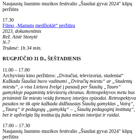
Naujausių Jaunimo muzikos festivalio „Šiauliai gyvai 2024″ klipų
peržiūra
17.30
Filmo „Mamutų medžioklė“ peržiūra
2023, dokumentinis
Rež. Aistė Stonytė
N-7
Trukmė: 1h 34 min.
RUGPJŪČIO 31 D., ŠEŠTADIENIS
11.00 – 17.00
Archyvinio kino peržiūros: „Dviračiai, televizoriai, studentai“
Kažkada Šiauliai buvo vadinami „Dviračių miestu“ ar „Studentų
miestu“, o visa Lietuva žvelgė į pasaulį per Šiaulių „Tauro“
gamykloje pagamintų televizorių ekranus. Retrospektyvos metu bus
prisiminti šie miesto veidą formavę istorijos epizodai. Retrospektyva
pasakos ne tik apie kažkada didžiausias Šiaulių gamyklas „Vairą“,
„Taurą“ ir pedagogų „gamyklą“ – „Šiaulių pedagoginį institutą“,
bet ir apžvelgta šių institucijų įtaka miesto istorijai ir raidai.
17.00 – 17.30
Naujausių Jaunimo muzikos festivalio „Šiauliai gyvai 2024″ klipų
peržiūra