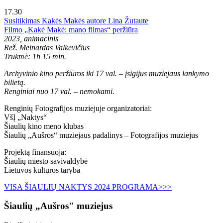
17.30
Susitikimas Kakės Makės autore Lina Žutaute
Filmo „Kakė Makė: mano filmas“ peržiūra
2023, animacinis
Rež. Meinardas Valkevičius
Trukmė: 1h 15 min.
Archyvinio kino peržiūros iki 17 val. – įsigijus muziejaus lankymo
bilietą.
Renginiai nuo 17 val. – nemokami.
Renginių Fotografijos muziejuje organizatoriai:
VšĮ „Naktys“
Šiaulių kino meno klubas
Šiaulių „Aušros“ muziejaus padalinys – Fotografijos muziejus
Projektą finansuoja:
Šiaulių miesto savivaldybė
Lietuvos kultūros taryba
VISA ŠIAULIŲ NAKTYS 2024 PROGRAMA>>>
Šiaulių „Aušros" muziejus