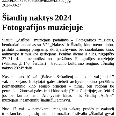
2024-08-27
Šiaulių naktys 2024
Fotografijos muziejuje
Šiaulių „Aušros“ muziejaus padalinys – Fotografijos muziejus,
bendradarbiaudamas su VšĮ „Naktys“ ir Šiaulių kino meno klubu,
pristato turiningą programą, skirtą archyvinio bei šiuolaikinio kino,
animacijos ir muzikos gerbėjams. Penkias dienas iš eilės, rugpjūčio
27–31 d. – nenutrūkstamos peržiūros Fotografijos muziejuje
(Vilniaus g. 140, Šiauliai) – tradicinio kultūrinio renginio „Šiaulių
naktys 2024“ dalis.
Kasdien nuo 10 val. (išskyrus šeštadienį – nuo 11 val.) iki 17
val. muziejaus lankytojai galės stebėti archyvinio kino peržiūras
permanentinio kino seanso principu – filmai bus rodomi be
pertraukų, žiūrovai galės įeiti į kino salę (IV a. Galerijoje) ar išeiti iš
jos bet kuriuo metu. Archyvinis kinas – iš Šiaulių „Aušros“
muziejaus ir asmeninių šiauliečių archyvų.
Nuo 17 val. – nemokamų renginių vakarą pradės pusvalandį
truksiančios naujausių Jaunimo muzikos festivalio „Šiauliai gyvai