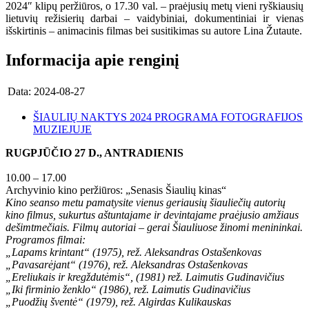
2024″ klipų peržiūros, o 17.30 val. – praėjusių metų vieni ryškiausių
lietuvių režisierių darbai – vaidybiniai, dokumentiniai ir vienas
išskirtinis – animacinis filmas bei susitikimas su autore Lina Žutaute.
Informacija apie renginį
Data:
2024-08-27
ŠIAULIŲ NAKTYS 2024 PROGRAMA FOTOGRAFIJOS
MUZIEJUJE
RUGPJŪČIO 27 D., ANTRADIENIS
10.00 – 17.00
Archyvinio kino peržiūros: „Senasis Šiaulių kinas“
Kino seanso metu pamatysite vienus geriausių šiauliečių autorių
kino filmus, sukurtus aštuntajame ir devintajame praėjusio amžiaus
dešimtmečiais. Filmų autoriai – gerai Šiauliuose žinomi menininkai.
Programos filmai:
„Lapams krintant“ (1975), rež. Aleksandras Ostašenkovas
„Pavasarėjant“ (1976), rež. Aleksandras Ostašenkovas
„Ereliukais ir kregždutėmis“, (1981) rež. Laimutis Gudinavičius
„Iki firminio ženklo“ (1986), rež. Laimutis Gudinavičius
„Puodžių šventė“ (1979), rež. Algirdas Kulikauskas