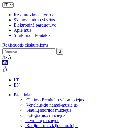
Restauravimo skyrius
Skaitmeninimo skyrius
Elektroninė parduotuvė
Apie mus
Struktūra ir kontaktai
Registruotis ekskursijoms
A-
A+
LT
EN
Padaliniai
Chaimo Frenkelio vila-muziejus
Venclauskių namai-muziejus
Šiaulių istorijos muziejus
Fotografijos muziejus
Dviračių muziejus
Radijo ir televizijos muziejus