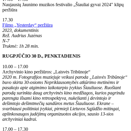
Naujausių Jaunimo muzikos festivalio „Šiauliai gyvai 2024″ klipų
peržiūra
17.30
Filmo „Yesterday“ peržiūra
2023, dokumentinis
Rež. Audrius Juzėnas
N-7
Trukmė: 1h 28 min.
RUGPJŪČIO 30 D., PENKTADIENIS
10.00 – 17.00
Archyvinio kino peržiūros: „Laisvės Tribūnoje“
2020 m. Fotografijos muziejuje veikusi paroda „Laisvės Tribūnoje“
buvo skirta 30-osioms Nepriklausomybės atkūrimo metinėms ir
pasakojo apie atgimimo laikotarpio įvykius Šiauliuose. Ruošiant
parodą surinkta daug archyvinės kino medžiagos, kurios pagrindu
parengta išsami kino retrospektyva, nukelianti į devintojo ir
dešimtojo dešimtmečių sandūros metus Šiauliuose. Ekrane –
svarbiausi politiniai įvykiai, pirmieji Lietuvos Sąjūdžio mitingai,
aplinkosaugos judėjimų organizuotos akcijos, sausio 13-sios
archyviniai kadrai.
17.00 – 17.30