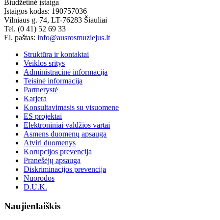
Biudžetinė įstaiga
Įstaigos kodas: 190757036
Vilniaus g. 74, LT-76283 Šiauliai
Tel. (0 41) 52 69 33
El. paštas:
info@ausrosmuziejus.lt
Struktūra ir kontaktai
Veiklos sritys
Administracinė informacija
Teisinė informacija
Partnerystė
Karjera
Konsultavimasis su visuomene
ES projektai
Elektroniniai valdžios vartai
Asmens duomenų apsauga
Atviri duomenys
Korupcijos prevencija
Pranešėjų apsauga
Diskriminacijos prevencija
Nuorodos
D.U.K.
Naujienlaiškis