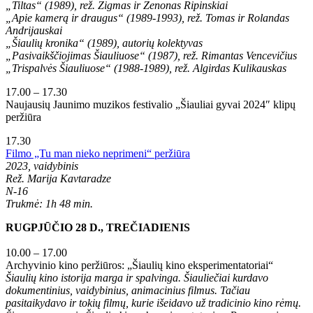
„Tiltas“ (1989), rež. Zigmas ir Zenonas Ripinskiai
„Apie kamerą ir draugus“ (1989-1993), rež. Tomas ir Rolandas
Andrijauskai
„Šiaulių kronika“ (1989), autorių kolektyvas
„Pasivaikščiojimas Šiauliuose“ (1987), rež. Rimantas Vencevičius
„Trispalvės Šiauliuose“ (1988-1989), rež. Algirdas Kulikauskas
17.00 – 17.30
Naujausių Jaunimo muzikos festivalio „Šiauliai gyvai 2024″ klipų
peržiūra
17.30
Filmo „Tu man nieko neprimeni“ peržiūra
2023, vaidybinis
Rež. Marija Kavtaradze
N-16
Trukmė: 1h 48 min.
RUGPJŪČIO 28 D., TREČIADIENIS
10.00 – 17.00
Archyvinio kino peržiūros: „Šiaulių kino eksperimentatoriai“
Šiaulių kino istorija marga ir spalvinga. Šiauliečiai kurdavo
dokumentinius, vaidybinius, animacinius filmus. Tačiau
pasitaikydavo ir tokių filmų, kurie išeidavo už tradicinio kino rėmų.