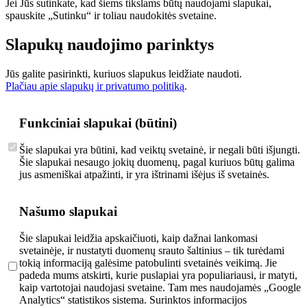
Jei Jūs sutinkate, kad šiems tikslams būtų naudojami slapukai,
spauskite „Sutinku“ ir toliau naudokitės svetaine.
Slapukų naudojimo parinktys
Jūs galite pasirinkti, kuriuos slapukus leidžiate naudoti.
Plačiau apie slapukų ir privatumo politiką
.
Funkciniai slapukai (būtini)
Šie slapukai yra būtini, kad veiktų svetainė, ir negali būti išjungti.
Šie slapukai nesaugo jokių duomenų, pagal kuriuos būtų galima
jus asmeniškai atpažinti, ir yra ištrinami išėjus iš svetainės.
Našumo slapukai
Šie slapukai leidžia apskaičiuoti, kaip dažnai lankomasi
svetainėje, ir nustatyti duomenų srauto šaltinius – tik turėdami
tokią informaciją galėsime patobulinti svetainės veikimą. Jie
padeda mums atskirti, kurie puslapiai yra populiariausi, ir matyti,
kaip vartotojai naudojasi svetaine. Tam mes naudojamės „Google
Analytics“ statistikos sistema. Surinktos informacijos