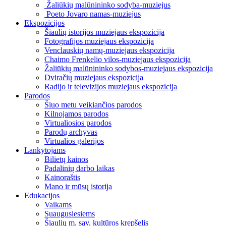
Žaliūkių malūnininko sodyba-muziejus
Poeto Jovaro namas-muziejus
Ekspozicijos
Šiaulių istorijos muziejaus ekspozicija
Fotografijos muziejaus ekspozicija
Venclauskių namų-muziejaus ekspozicija
Chaimo Frenkelio vilos-muziejaus ekspozicija
Žaliūkių malūnininko sodybos-muziejaus ekspozicija
Dviračių muziejaus ekspozicija
Radijo ir televizijos muziejaus ekspozicija
Parodos
Šiuo metu veikiančios parodos
Kilnojamos parodos
Virtualiosios parodos
Parodų archyvas
Virtualios galerijos
Lankytojams
Bilietų kainos
Padalinių darbo laikas
Kainoraštis
Mano ir mūsų istorija
Edukacijos
Vaikams
Suaugusiesiems
Šiaulių m. sav. kultūros krepšelis