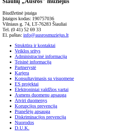
Šiaulių „Aušros" muziejus
Biudžetinė įstaiga
Įstaigos kodas: 190757036
Vilniaus g. 74, LT-76283 Šiauliai
Tel. (0 41) 52 69 33
El. paštas:
info@ausrosmuziejus.lt
Struktūra ir kontaktai
Veiklos sritys
Administracinė informacija
Teisinė informacija
Partnerystė
Karjera
Konsultavimasis su visuomene
ES projektai
Elektroniniai valdžios vartai
Asmens duomenų apsauga
Atviri duomenys
Korupcijos prevencija
Pranešėjų apsauga
Diskriminacijos prevencija
Nuorodos
D.U.K.