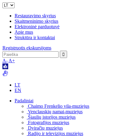
Restauravimo skyrius
Skaitmeninimo skyrius
Elektroninė parduotuvė
Apie mus
Struktūra ir kontaktai
Registruotis ekskursijoms
A-
A+
LT
EN
Padaliniai
Chaimo Frenkelio vila-muziejus
Venclauskių namai-muziejus
Šiaulių istorijos muziejus
Fotografijos muziejus
Dviračių muziejus
Radijo ir televizijos muziejus