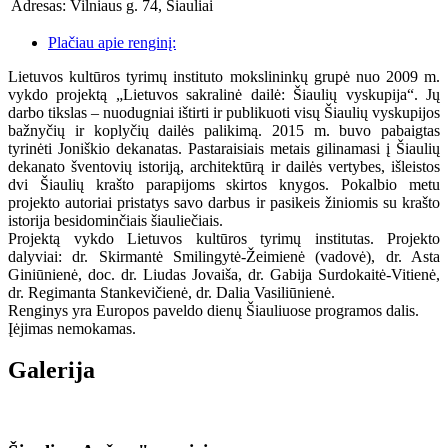
Adresas:
Vilniaus g. 74, Šiauliai
Plačiau apie renginį:
Lietuvos kultūros tyrimų instituto mokslininkų grupė nuo 2009 m.
vykdo projektą „Lietuvos sakralinė dailė: Šiaulių vyskupija“. Jų
darbo tikslas – nuodugniai ištirti ir publikuoti visų Šiaulių vyskupijos
bažnyčių ir koplyčių dailės palikimą. 2015 m. buvo pabaigtas
tyrinėti Joniškio dekanatas. Pastaraisiais metais gilinamasi į Šiaulių
dekanato šventovių istoriją, architektūrą ir dailės vertybes, išleistos
dvi Šiaulių krašto parapijoms skirtos knygos. Pokalbio metu
projekto autoriai pristatys savo darbus ir pasikeis žiniomis su krašto
istorija besidominčiais šiauliečiais.
Projektą vykdo Lietuvos kultūros tyrimų institutas. Projekto
dalyviai: dr. Skirmantė Smilingytė-Žeimienė (vadovė), dr. Asta
Giniūnienė, doc. dr. Liudas Jovaiša, dr. Gabija Surdokaitė-Vitienė,
dr. Regimanta Stankevičienė, dr. Dalia Vasiliūnienė.
Renginys yra Europos paveldo dienų Šiauliuose programos dalis.
Įėjimas nemokamas.
Galerija