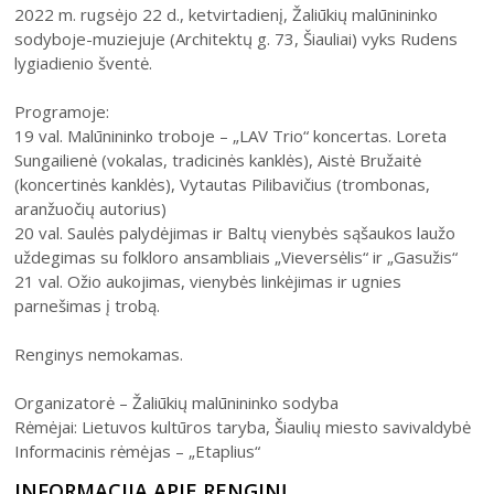
Šiuo metu veikiančios parodos
2022 m. rugsėjo 22 d., ketvirtadienį, Žaliūkių malūnininko
Fotografijos muziejus
Venclauskių namų-muziejaus ekspozicija
sodyboje-muziejuje (Architektų g. 73, Šiauliai) vyks Rudens
Kilnojamos parodos
Dviračių muziejus
lygiadienio šventė.
Bilietų kainos
Chaimo Frenkelio vilos-muziejaus ekspozicij
Virtualiosios parodos
Radijo ir televizijos muziejus
Padalinių darbo laikas
Žaliūkių malūnininko sodybos-muziejaus eks
Programoje:
Vaikams
Parodų archyvas
Žaliūkių malūnininko sodyba-muziejus
19 val. Malūnininko troboje – „LAV Trio“ koncertas. Loreta
Kainoraštis
Dviračių muziejaus ekspozicija
Suaugusiesiems
Virtualios galerijos
Sungailienė (vokalas, tradicinės kanklės), Aistė Bružaitė
Poeto Jovaro namas-muziejus
Mano ir mūsų istorija
Radijo ir televizijos muziejaus ekspozicija
(koncertinės kanklės), Vytautas Pilibavičius (trombonas,
PR
AN
Šiaulių m. sav. kultūros krepšelis
TR
KE
PE
ŠE
SE
aranžuočių autorius)
1
2
Kultūros pasas
20 val. Saulės palydėjimas ir Baltų vienybės sąšaukos laužo
Rugpjūtis
2026
uždegimas su folkloro ansambliais „Vieversėlis“ ir „Gasužis“
Integruotos muziejinės pamokos
3
4
5
6
7
8
9
21 val. Ožio aukojimas, vienybės linkėjimas ir ugnies
parnešimas į trobą.
10
11
12
13
14
15
16
Renginys nemokamas.
17
18
19
20
21
22
23
Organizatorė – Žaliūkių malūnininko sodyba
24
25
26
27
28
29
30
Rėmėjai: Lietuvos kultūros taryba, Šiaulių miesto savivaldybė
Informacinis rėmėjas – „Etaplius“
31
INFORMACIJA APIE RENGINĮ