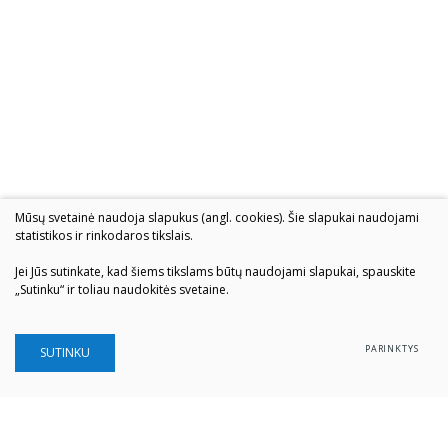
Mūsų svetainė naudoja slapukus (angl. cookies). Šie slapukai naudojami
statistikos ir rinkodaros tikslais.
Jei Jūs sutinkate, kad šiems tikslams būtų naudojami slapukai, spauskite
„Sutinku“ ir toliau naudokitės svetaine.
PARINKTYS
SUTINKU
Šiaulių „Aušros" muziejus