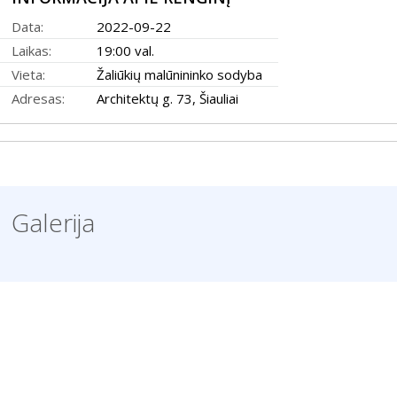
Data:
2022-09-22
Laikas:
19:00 val.
Vieta:
Žaliūkių malūnininko sodyba
Adresas:
Architektų g. 73, Šiauliai
2026 (XXIII festivalis)
2025 (XXII festivalis)
2024 (XXI festivalis)
2023 (XX festivalis)
Galerija
2022 (XIX festivalis)
2021 (XVIII festivalis)
2020 (XVII festivalis)
2019 (XVI festivalis)
2018 (XV festivalis)
2004–2017 m. festivalis