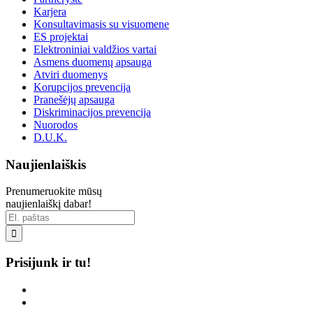
Karjera
Konsultavimasis su visuomene
ES projektai
Elektroniniai valdžios vartai
Asmens duomenų apsauga
Atviri duomenys
Korupcijos prevencija
Pranešėjų apsauga
Diskriminacijos prevencija
Nuorodos
D.U.K.
Naujienlaiškis
Prenumeruokite mūsų
naujienlaiškį dabar!

Prisijunk ir tu!