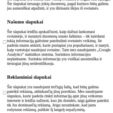
Šie slapukai nesaugo jokių duomenų, pagal kuriuos būtų galima
jus asmeniškai atpažinti, ir yra ištrinami išėjus iš svetainės.
Našumo slapukai
Šie slapukai leidžia apskaičiuoti, kaip dažnai lankomasi
svetainėje, ir nustatyti duomenų srauto šaltinius – tik turėdami
tokią informaciją galėsime patobulinti svetainės veikimą. Jie
padeda mums atskirti, kurie puslapiai yra populiariausi, ir matyti,
kaip vartotojai naudojasi svetaine. Tam mes naudojamės „Google
Analytics“ statistikos sistema. Surinktos informacijos
neplatiname. Surinkta informacija yra visiškai anonimiška ir
tiesiogiai jūsų neidentifikuoja.
Reklaminiai slapukai
Šie slapukai yra naudojami trečiųjų šalių, kad būtų galima
pateikti reklamą, atitinkančią jūsų poreikius. Mes naudojame
slapukus, kurie padeda rinkti informaciją apie jūsų veiksmus
internete ir leidžia sužinoti, kuo jūs domitės, taigi galime pateikti
tik Jus dominančią reklamą. Jeigu nesutinkate, kad jums
rodytume reklamą, palikite šį langelį nepažymėtą.