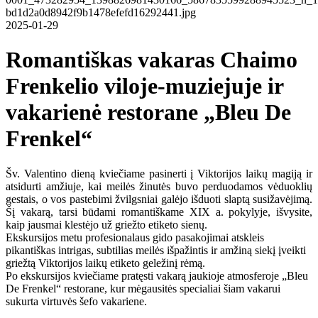
2025-01-29
Romantiškas vakaras Chaimo
Frenkelio viloje-muziejuje ir
vakarienė restorane „Bleu De
Frenkel“
Šv. Valentino dieną kviečiame pasinerti į Viktorijos laikų magiją ir
atsidurti amžiuje, kai meilės žinutės buvo perduodamos vėduoklių
gestais, o vos pastebimi žvilgsniai galėjo išduoti slaptą susižavėjimą.
Šį vakarą, tarsi būdami romantiškame XIX a. pokylyje, išvysite,
kaip jausmai klestėjo už griežto etiketo sienų.
Ekskursijos metu profesionalaus gido pasakojimai atskleis
pikantiškas intrigas, subtilias meilės išpažintis ir amžiną siekį įveikti
griežtą Viktorijos laikų etiketo geležinį rėmą.
Po ekskursijos kviečiame pratęsti vakarą jaukioje atmosferoje „Bleu
De Frenkel“ restorane, kur mėgausitės specialiai šiam vakarui
sukurta virtuvės šefo vakariene.