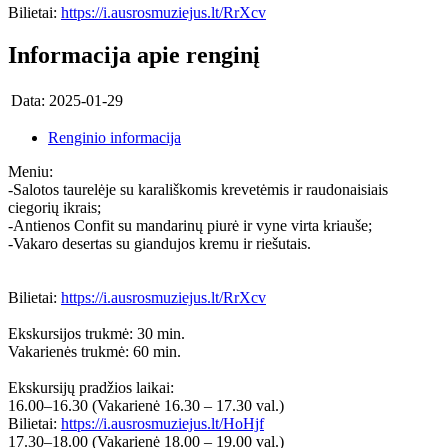
Bilietai:
https://i.ausrosmuziejus.lt/RrXcv
Informacija apie renginį
Data:
2025-01-29
Renginio informacija
Meniu:
-Salotos taurelėje su karališkomis krevetėmis ir raudonaisiais
ciegorių ikrais;
-Antienos Confit su mandarinų piurė ir vyne virta kriauše;
-Vakaro desertas su giandujos kremu ir riešutais.
Bilietai:
https://i.ausrosmuziejus.lt/RrXcv
Ekskursijos trukmė: 30 min.
Vakarienės trukmė: 60 min.
Ekskursijų pradžios laikai:
16.00–16.30 (Vakarienė 16.30 – 17.30 val.)
Bilietai:
https://i.ausrosmuziejus.lt/HoHjf
17.30–18.00 (Vakarienė 18.00 – 19.00 val.)