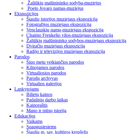
Žaliūkių malūnininko sodyba-muziejus
Poeto Jovaro namas-muziejus
Ekspozicijos
Šiaulių istorijos muziejaus ekspozicija
Fotografijos muziejaus ekspozicija
Venclauskių namų-muziejaus ekspozicija
Chaimo Frenkelio vilos-muziejaus ekspozicija
Žaliūkių malūnininko sodybos-muziejaus ekspozicija
Dviračių muziejaus ekspozicija
Radijo ir televizijos muziejaus ekspozicija
Parodos
Šiuo metu veikiančios parodos
Kilnojamos parodos
Virtualiosios parodos
Parodų archyvas
Virtualios galerijos
Lankytojams
Bilietų kainos
Padalinių darbo laikas
Kainoraštis
Mano ir mūsų istorija
Edukacijos
Vaikams
Suaugusiesiems
Šiaulių m. sav. kultūros krepšelis