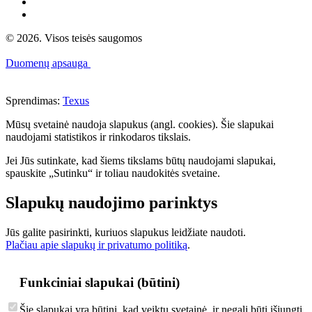
© 2026. Visos teisės saugomos
Duomenų apsauga
Sprendimas:
Texus
Mūsų svetainė naudoja slapukus (angl. cookies). Šie slapukai
naudojami statistikos ir rinkodaros tikslais.
Jei Jūs sutinkate, kad šiems tikslams būtų naudojami slapukai,
spauskite „Sutinku“ ir toliau naudokitės svetaine.
Slapukų naudojimo parinktys
Jūs galite pasirinkti, kuriuos slapukus leidžiate naudoti.
Plačiau apie slapukų ir privatumo politiką
.
Funkciniai slapukai (būtini)
Šie slapukai yra būtini, kad veiktų svetainė, ir negali būti išjungti.