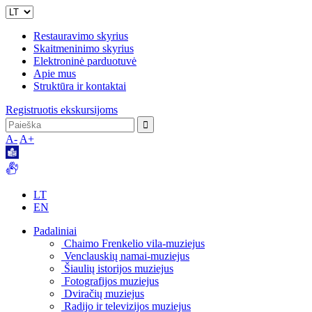
Restauravimo skyrius
Skaitmeninimo skyrius
Elektroninė parduotuvė
Apie mus
Struktūra ir kontaktai
Registruotis ekskursijoms
A-
A+
LT
EN
Padaliniai
Chaimo Frenkelio vila-muziejus
Venclauskių namai-muziejus
Šiaulių istorijos muziejus
Fotografijos muziejus
Dviračių muziejus
Radijo ir televizijos muziejus