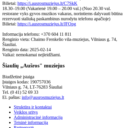
Bilietai:
https://i.ausrosmuziejus.lt/C7SkK
18.30–19.00 (Vakarienė 19.00 – 20.00 val.) (Nuo 20.30 val.
restorane vyks gyvos muzikos vakaras, norintiems dalyvauti būtina
rezervuoti staliuką paskambinus nurodytu telefonu apačioje)
Bilietai:
https://i.ausrosmuziejus.lt/JFOpg
Informacija telefonu: +370 604 11 811
Renginio vieta: Chaimo Frenkelio vila-muziejus, Vilniaus g. 74,
Šiauliai.
Renginio data: 2025-02-14
Vaikai: nemokamai neįleidžiami.
Šiaulių „Aušros" muziejus
Biudžetinė įstaiga
Įstaigos kodas: 190757036
Vilniaus g. 74, LT-76283 Šiauliai
Tel. (0 41) 52 69 33
El. paštas:
info@ausrosmuziejus.lt
Struktūra ir kontaktai
Veiklos sritys
Administracinė informacija
Teisinė informacija
Partnerystė