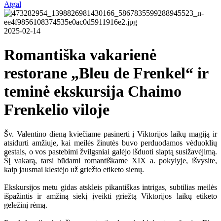
Atgal
2025-02-14
Romantiška vakarienė
restorane „Bleu de Frenkel“ ir
teminė ekskursija Chaimo
Frenkelio viloje
Šv. Valentino dieną kviečiame pasinerti į Viktorijos laikų magiją ir
atsidurti amžiuje, kai meilės žinutės buvo perduodamos vėduoklių
gestais, o vos pastebimi žvilgsniai galėjo išduoti slaptą susižavėjimą.
Šį vakarą, tarsi būdami romantiškame XIX a. pokylyje, išvysite,
kaip jausmai klestėjo už griežto etiketo sienų.
Ekskursijos metu gidas atskleis pikantiškas intrigas, subtilias meilės
išpažintis ir amžiną siekį įveikti griežtą Viktorijos laikų etiketo
geležinį rėmą.