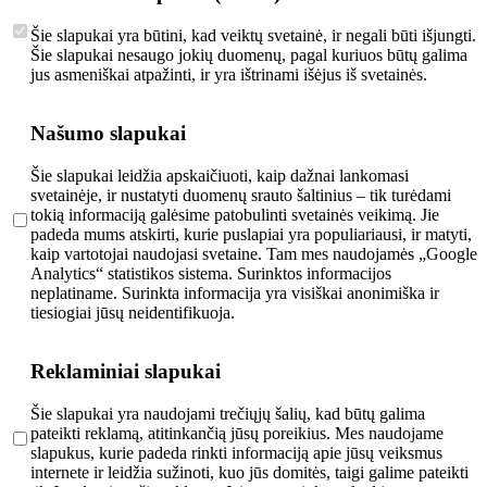
Šie slapukai yra būtini, kad veiktų svetainė, ir negali būti išjungti.
Šie slapukai nesaugo jokių duomenų, pagal kuriuos būtų galima
jus asmeniškai atpažinti, ir yra ištrinami išėjus iš svetainės.
Našumo slapukai
Šie slapukai leidžia apskaičiuoti, kaip dažnai lankomasi
svetainėje, ir nustatyti duomenų srauto šaltinius – tik turėdami
tokią informaciją galėsime patobulinti svetainės veikimą. Jie
padeda mums atskirti, kurie puslapiai yra populiariausi, ir matyti,
kaip vartotojai naudojasi svetaine. Tam mes naudojamės „Google
Analytics“ statistikos sistema. Surinktos informacijos
neplatiname. Surinkta informacija yra visiškai anonimiška ir
tiesiogiai jūsų neidentifikuoja.
Reklaminiai slapukai
Šie slapukai yra naudojami trečiųjų šalių, kad būtų galima
pateikti reklamą, atitinkančią jūsų poreikius. Mes naudojame
slapukus, kurie padeda rinkti informaciją apie jūsų veiksmus
internete ir leidžia sužinoti, kuo jūs domitės, taigi galime pateikti