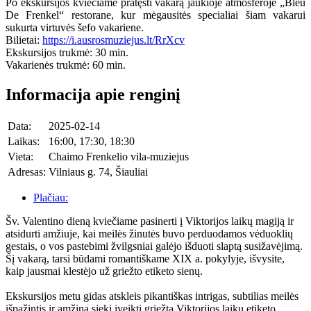
Po ekskursijos kviečiame pratęsti vakarą jaukioje atmosferoje „Bleu
De Frenkel“ restorane, kur mėgausitės specialiai šiam vakarui
sukurta virtuvės šefo vakariene.
Bilietai:
https://i.ausrosmuziejus.lt/RrXcv
Ekskursijos trukmė: 30 min.
Vakarienės trukmė: 60 min.
Informacija apie renginį
Data:
2025-02-14
Laikas:
16:00, 17:30, 18:30
Vieta:
Chaimo Frenkelio vila-muziejus
Adresas:
Vilniaus g. 74, Šiauliai
Plačiau:
Šv. Valentino dieną kviečiame pasinerti į Viktorijos laikų magiją ir
atsidurti amžiuje, kai meilės žinutės buvo perduodamos vėduoklių
gestais, o vos pastebimi žvilgsniai galėjo išduoti slaptą susižavėjimą.
Šį vakarą, tarsi būdami romantiškame XIX a. pokylyje, išvysite,
kaip jausmai klestėjo už griežto etiketo sienų.
Ekskursijos metu gidas atskleis pikantiškas intrigas, subtilias meilės
išpažintis ir amžiną siekį įveikti griežtą Viktorijos laikų etiketo