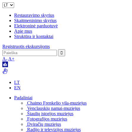
Restauravimo skyrius
Skaitmeninimo skyrius
Elektroninė parduotuvė
Apie mus
Struktūra ir kontaktai
Registruotis ekskursijoms
A-
A+
LT
EN
Padaliniai
Chaimo Frenkelio vila-muziejus
Venclauskių namai-muziejus
Šiaulių istorijos muziejus
Fotografijos muziejus
Dviračių muziejus
Radijo ir televizijos muziejus