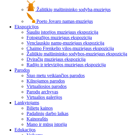
Žaliūkių malūnininko sodyba-muziejus
Poeto Jovaro namas-muziejus
Ekspozicijos
Šiaulių istorijos muziejaus ekspozicija
Fotografijos muziejaus ekspozicija
Venclauskių namų-muziejaus ekspozicija
Chaimo Frenkelio vilos-muziejaus ekspozicija
Žaliūkių malūnininko sodybos-muziejaus ekspozicija
Dviračių muziejaus ekspozicija
Radijo ir televizijos muziejaus ekspozicija
Parodos
Šiuo metu veikiančios parodos
Kilnojamos parodos
Virtualiosios parodos
Parodų archyvas
Virtualios galerijos
Lankytojams
Bilietų kainos
Padalinių darbo laikas
Kainoraštis
Mano ir mūsų istorija
Edukacijos