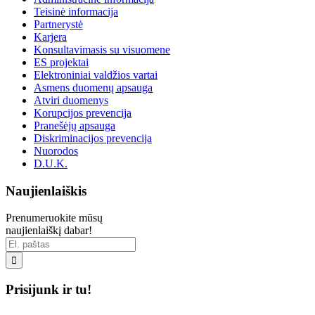
Teisinė informacija
Partnerystė
Karjera
Konsultavimasis su visuomene
ES projektai
Elektroniniai valdžios vartai
Asmens duomenų apsauga
Atviri duomenys
Korupcijos prevencija
Pranešėjų apsauga
Diskriminacijos prevencija
Nuorodos
D.U.K.
Naujienlaiškis
Prenumeruokite mūsų
naujienlaiškį dabar!

Prisijunk ir tu!