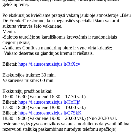
geležinį rėmą.
Po ekskursijos kviečiame pratęsti vakarą jaukioje atmosferoje „Bleu
De Frenkel“ restorane, kur mėgausitės specialiai šiam vakarui
sukurta virtuvės šefo vakariene.
Meniu:
-Salotos taurelėje su karališkomis krevetėmis ir raudonaisiais
ciegorių ikrais;
-Antienos Confit su mandarinų piurė ir vyne virta kriauše;
-Vakaro desertas su giandujos kremu ir riešutais.
Bilietai:
https://i.ausrosmuziejus.lt/RrXcv
Ekskursijos trukmė: 30 min.
Vakarienės trukmė: 60 min.
Ekskursijų pradžios laikai:
16.00–16.30 (Vakarienė 16.30 – 17.30 val.)
Bilietai:
https://i.ausrosmuziejus.lt/HoHjf
17.30–18.00 (Vakarienė 18.00 – 19.00 val.)
Bilietai:
https://i.ausrosmuziejus.lt/C7SkK
18.30–19.00 (Vakarienė 19.00 – 20.00 val.) (Nuo 20.30 val.
restorane vyks gyvos muzikos vakaras, norintiems dalyvauti būtina
rezervuoti staliuką paskambinus nurodytu telefonu apačioje)