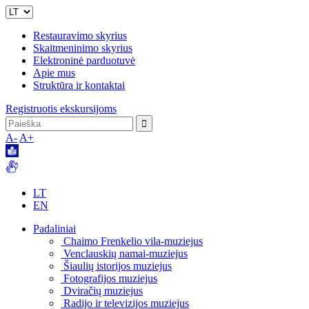
Restauravimo skyrius
Skaitmeninimo skyrius
Elektroninė parduotuvė
Apie mus
Struktūra ir kontaktai
Registruotis ekskursijoms
A-
A+
LT
EN
Padaliniai
Chaimo Frenkelio vila-muziejus
Venclauskių namai-muziejus
Šiaulių istorijos muziejus
Fotografijos muziejus
Dviračių muziejus
Radijo ir televizijos muziejus