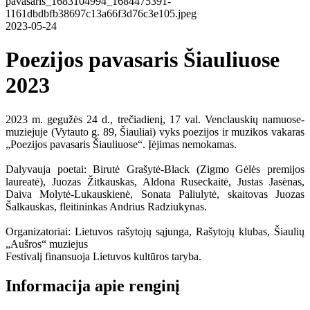
2023-05-24
Poezijos pavasaris Šiauliuose
2023
2023 m. gegužės 24 d., trečiadienį, 17 val. Venclauskių namuose-
muziejuje (Vytauto g. 89, Šiauliai) vyks poezijos ir muzikos vakaras
„Poezijos pavasaris Šiauliuose“. Įėjimas nemokamas.
Dalyvauja poetai: Birutė Grašytė-Black (Zigmo Gėlės premijos
laureatė), Juozas Žitkauskas, Aldona Ruseckaitė, Justas Jasėnas,
Daiva Molytė-Lukauskienė, Sonata Paliulytė, skaitovas Juozas
Šalkauskas, fleitininkas Andrius Radziukynas.
Organizatoriai: Lietuvos rašytojų sąjunga, Rašytojų klubas, Šiaulių
„Aušros“ muziejus
Festivalį finansuoja Lietuvos kultūros taryba.
Informacija apie renginį