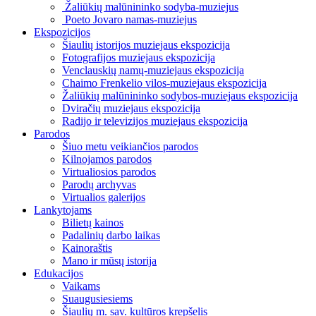
Žaliūkių malūnininko sodyba-muziejus
Poeto Jovaro namas-muziejus
Ekspozicijos
Šiaulių istorijos muziejaus ekspozicija
Fotografijos muziejaus ekspozicija
Venclauskių namų-muziejaus ekspozicija
Chaimo Frenkelio vilos-muziejaus ekspozicija
Žaliūkių malūnininko sodybos-muziejaus ekspozicija
Dviračių muziejaus ekspozicija
Radijo ir televizijos muziejaus ekspozicija
Parodos
Šiuo metu veikiančios parodos
Kilnojamos parodos
Virtualiosios parodos
Parodų archyvas
Virtualios galerijos
Lankytojams
Bilietų kainos
Padalinių darbo laikas
Kainoraštis
Mano ir mūsų istorija
Edukacijos
Vaikams
Suaugusiesiems
Šiaulių m. sav. kultūros krepšelis