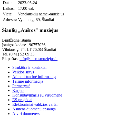
Data:
2023-05-24
Laikas:
17.00 val.
Vieta:
Venclauskių namai-muziejus
Adresas:
Vytauto g. 89, Šiauliai
Šiaulių „Aušros" muziejus
Biudžetinė įstaiga
Įstaigos kodas: 190757036
Vilniaus g. 74, LT-76283 Šiauliai
Tel. (0 41) 52 69 33
El. paštas:
info@ausrosmuziejus.lt
Struktūra ir kontaktai
Veiklos sritys
Administracinė informacija
Teisinė informacija
Partnerystė
Karjera
Konsultavimasis su visuomene
ES projektai
Elektroniniai valdžios vartai
Asmens duomenų apsauga
Atviri duomenys