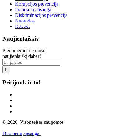
Korupcijos prevencija
Pranešėjų apsauga
Diskriminacijos prevencija
Nuorodos
D.U.K.
Naujienlaiškis
Prenumeruokite mūsų
naujienlaiškį dabar!

Prisijunk ir tu!
© 2026. Visos teisės saugomos
Duomenų apsauga