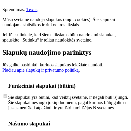
Sprendimas:
Texus
Mūsų svetainė naudoja slapukus (angl. cookies). Šie slapukai
naudojami statistikos ir rinkodaros tikslais.
Jei Jūs sutinkate, kad šiems tikslams būtų naudojami slapukai,
spauskite „Sutinku“ ir toliau naudokitės svetaine.
Slapukų naudojimo parinktys
Jūs galite pasirinkti, kuriuos slapukus leidžiate naudoti.
Plačiau apie slapukų ir privatumo politiką
.
Funkciniai slapukai (būtini)
Šie slapukai yra būtini, kad veiktų svetainė, ir negali būti išjungti.
Šie slapukai nesaugo jokių duomenų, pagal kuriuos būtų galima
jus asmeniškai atpažinti, ir yra ištrinami išėjus iš svetainės.
Našumo slapukai