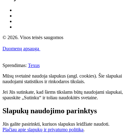
© 2026. Visos teisės saugomos
Duomenų apsauga
Sprendimas:
Texus
Mūsų svetainė naudoja slapukus (angl. cookies). Šie slapukai
naudojami statistikos ir rinkodaros tikslais.
Jei Jūs sutinkate, kad šiems tikslams būtų naudojami slapukai,
spauskite „Sutinku“ ir toliau naudokitės svetaine.
Slapukų naudojimo parinktys
Jūs galite pasirinkti, kuriuos slapukus leidžiate naudoti.
Plačiau apie slapukų ir privatumo politiką
.