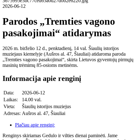
2026-06-12
Parodos „Tremties vagono
pasakojimai“ atidarymas
2026 m. birželio 12 d., penktadienį, 14 val. Šiaulių istorijos
muziejaus kiemelyje (Aušros al. 47, Šiauliai) atidaroma paroda
„Tremties vagono pasakojimai“, skirta Lietuvos gyventojų pirmųjų
masinių trėmimų 85-osioms metinėms.
Informacija apie renginį
Data:
2026-06-12
Laikas:
14.00 val.
Vieta:
Šiaulių istorijos muziejus
Adresas:
Aušros al. 47, Šiauliai
Plačiau apie renginį:
Renginys skiriamas Gedulo ir vilties dienai paminėti. Jame