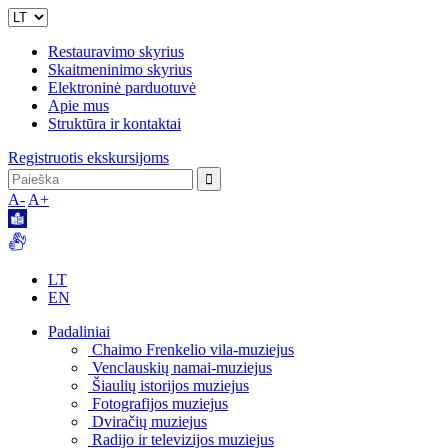
Restauravimo skyrius
Skaitmeninimo skyrius
Elektroninė parduotuvė
Apie mus
Struktūra ir kontaktai
Registruotis ekskursijoms
A-
A+
LT
EN
Padaliniai
Chaimo Frenkelio vila-muziejus
Venclauskių namai-muziejus
Šiaulių istorijos muziejus
Fotografijos muziejus
Dviračių muziejus
Radijo ir televizijos muziejus