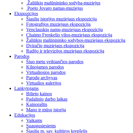
Žaliūkių malūnininko sodyba-muziejus
Poeto Jovaro namas-muziejus
Ekspozicijos
Šiaulių istorijos muziejaus ekspozicija
Fotografijos muziejaus ekspozicija
Venclauskių namų-muziejaus ekspozicija
Chaimo Frenkelio vilos-muziejaus ekspozicija
Žaliūkių malūnininko sodybos-muziejaus ekspozicija
Dviračių muziejaus ekspozicija
Radijo ir televizijos muziejaus ekspozicija
Parodos
Šiuo metu veikiančios parodos
Kilnojamos parodos
Virtualiosios parodos
Parodų archyvas
Virtualios galerijos
Lankytojams
Bilietų kainos
Padalinių darbo laikas
Kainoraštis
Mano ir mūsų istorija
Edukacijos
Vaikams
Suaugusiesiems
Šiaulių m. sav. kultūros krepšelis