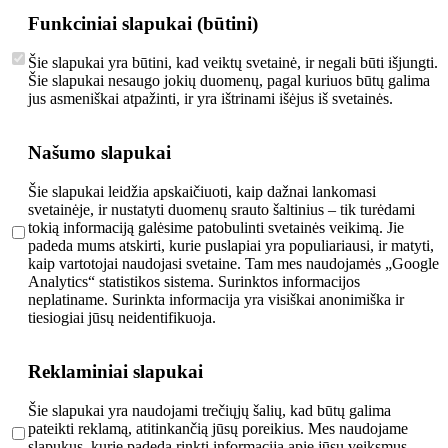
Funkciniai slapukai (būtini)
Šie slapukai yra būtini, kad veiktų svetainė, ir negali būti išjungti.
Šie slapukai nesaugo jokių duomenų, pagal kuriuos būtų galima
jus asmeniškai atpažinti, ir yra ištrinami išėjus iš svetainės.
Našumo slapukai
Šie slapukai leidžia apskaičiuoti, kaip dažnai lankomasi
svetainėje, ir nustatyti duomenų srauto šaltinius – tik turėdami
tokią informaciją galėsime patobulinti svetainės veikimą. Jie
padeda mums atskirti, kurie puslapiai yra populiariausi, ir matyti,
kaip vartotojai naudojasi svetaine. Tam mes naudojamės „Google
Analytics“ statistikos sistema. Surinktos informacijos
neplatiname. Surinkta informacija yra visiškai anonimiška ir
tiesiogiai jūsų neidentifikuoja.
Reklaminiai slapukai
Šie slapukai yra naudojami trečiųjų šalių, kad būtų galima
pateikti reklamą, atitinkančią jūsų poreikius. Mes naudojame
slapukus, kurie padeda rinkti informaciją apie jūsų veiksmus