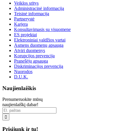
Veiklos sritys
Administracinė informacija
Teisinė informacija
Partnerystė
Karjera
Konsultavimasis su visuomene
ES projektai
Elektroniniai valdžios vartai
Asmens duomenų apsauga
Atviri duomenys
Korupcijos prevencija
Pranešėjų apsauga
Diskriminacijos prevencija
Nuorodos
D.U.K.
Naujienlaiškis
Prenumeruokite mūsų
naujienlaiškį dabar!

Prisijunk ir tu!