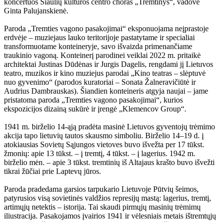
koncertuos Šiaulių kultūros centro choras „Tremtinys“, vadovė
Ginta Palujanskienė.
Paroda „Tremties vagono pasakojimai“ eksponuojama neįprastoje
erdvėje – muziejaus lauko teritorijoje pastatytame ir specialiai
transformuotame konteineryje, savo išvaizda primenančiame
traukinio vagoną. Konteinerį parodinei veiklai 2022 m. pritaikė
architektai Justinas Dūdėnas ir Jurgis Dagelis, rengdami jį Lietuvos
teatro, muzikos ir kino muziejus parodai „Kino teatras – slėptuvė
nuo gyvenimo“ (parodos kuratoriai – Sonata Žalneravičiūtė ir
Audrius Dambrauskas). Šiandien konteineris atgyja naujai – jame
pristatoma paroda „Tremties vagono pasakojimai“, kurios
ekspozicijos dizainą sukūrė ir įrengė „Klemencov Group“.
1941 m. birželio 14-ąją pradėta masinė Lietuvos gyventojų trėmimo
akcija tapo lietuvių tautos skausmo simboliu. Birželio 14–19 d. į
atokiausias Sovietų Sąjungos vietoves buvo išvežta per 17 tūkst.
žmonių: apie 13 tūkst. – į tremtį, 4 tūkst. – į lagerius. 1942 m.
birželio mėn. – apie 3 tūkst. tremtinių iš Altajaus krašto buvo išvežti
tikrai žūčiai prie Laptevų jūros.
Paroda pradedama garsios tarpukario Lietuvoje Pūtvių šeimos,
patyrusios visą sovietinės valdžios represijų mastą: lagerius, tremtį,
artimųjų netektis – istorija. Tai skaudi pirmųjų masinių trėmimų
iliustracija. Pasakojamos įvairios 1941 ir vėlesniais metais ištremtųjų