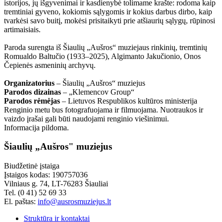
istorijos, jų išgyvenimai ir kasdienybė tolimame krašte: rodoma kaip
tremtiniai gyveno, kokiomis sąlygomis ir kokius darbus dirbo, kaip
tvarkėsi savo buitį, mokėsi prisitaikyti prie atšiaurių sąlygų, rūpinosi
artimaisiais.
Paroda surengta iš Šiaulių „Aušros“ muziejaus rinkinių, tremtinių
Romualdo Baltučio (1933–2025), Algimanto Jakučionio, Onos
Čepienės asmeninių archyvų.
Organizatorius
– Šiaulių „Aušros“ muziejus
Parodos dizainas
– „Klemencov Group“
Parodos rėmėjas
– Lietuvos Respublikos kultūros ministerija
Renginio metu bus fotografuojama ir filmuojama. Nuotraukos ir
vaizdo įrašai gali būti naudojami renginio viešinimui.
Informacija pildoma.
Šiaulių „Aušros" muziejus
Biudžetinė įstaiga
Įstaigos kodas: 190757036
Vilniaus g. 74, LT-76283 Šiauliai
Tel. (0 41) 52 69 33
El. paštas:
info@ausrosmuziejus.lt
Struktūra ir kontaktai