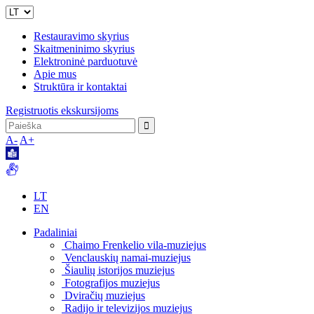
Restauravimo skyrius
Skaitmeninimo skyrius
Elektroninė parduotuvė
Apie mus
Struktūra ir kontaktai
Registruotis ekskursijoms
A-
A+
LT
EN
Padaliniai
Chaimo Frenkelio vila-muziejus
Venclauskių namai-muziejus
Šiaulių istorijos muziejus
Fotografijos muziejus
Dviračių muziejus
Radijo ir televizijos muziejus