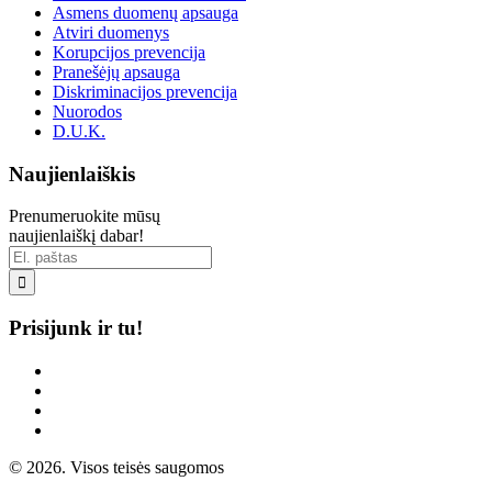
Asmens duomenų apsauga
Atviri duomenys
Korupcijos prevencija
Pranešėjų apsauga
Diskriminacijos prevencija
Nuorodos
D.U.K.
Naujienlaiškis
Prenumeruokite mūsų
naujienlaiškį dabar!

Prisijunk ir tu!
© 2026. Visos teisės saugomos