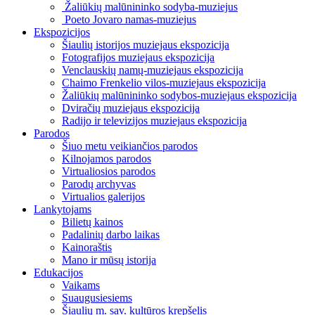
Žaliūkių malūnininko sodyba-muziejus
Poeto Jovaro namas-muziejus
Ekspozicijos
Šiaulių istorijos muziejaus ekspozicija
Fotografijos muziejaus ekspozicija
Venclauskių namų-muziejaus ekspozicija
Chaimo Frenkelio vilos-muziejaus ekspozicija
Žaliūkių malūnininko sodybos-muziejaus ekspozicija
Dviračių muziejaus ekspozicija
Radijo ir televizijos muziejaus ekspozicija
Parodos
Šiuo metu veikiančios parodos
Kilnojamos parodos
Virtualiosios parodos
Parodų archyvas
Virtualios galerijos
Lankytojams
Bilietų kainos
Padalinių darbo laikas
Kainoraštis
Mano ir mūsų istorija
Edukacijos
Vaikams
Suaugusiesiems
Šiaulių m. sav. kultūros krepšelis