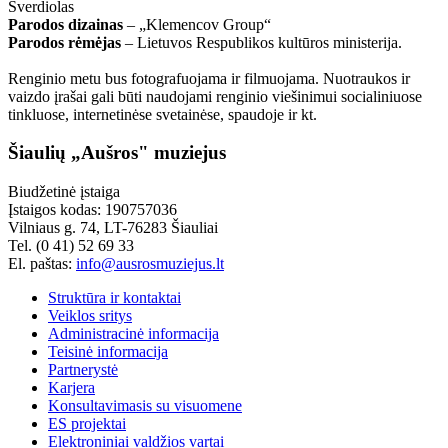
Sverdiolas
Parodos dizainas
– „Klemencov Group“
Parodos rėmėjas
– Lietuvos Respublikos kultūros ministerija.
Renginio metu bus fotografuojama ir filmuojama. Nuotraukos ir
vaizdo įrašai gali būti naudojami renginio viešinimui socialiniuose
tinkluose, internetinėse svetainėse, spaudoje ir kt.
Šiaulių „Aušros" muziejus
Biudžetinė įstaiga
Įstaigos kodas: 190757036
Vilniaus g. 74, LT-76283 Šiauliai
Tel. (0 41) 52 69 33
El. paštas:
info@ausrosmuziejus.lt
Struktūra ir kontaktai
Veiklos sritys
Administracinė informacija
Teisinė informacija
Partnerystė
Karjera
Konsultavimasis su visuomene
ES projektai
Elektroniniai valdžios vartai