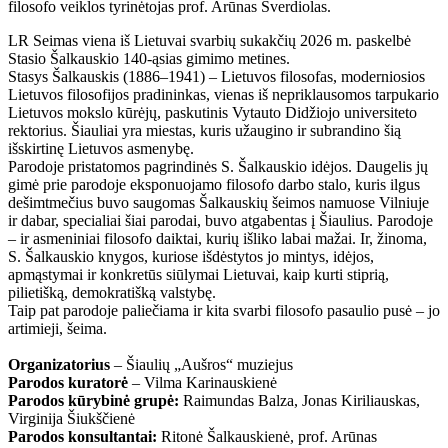
filosofo veiklos tyrinėtojas prof. Arūnas Sverdiolas.
LR Seimas viena iš Lietuvai svarbių sukakčių 2026 m. paskelbė
Stasio Šalkauskio 140-ąsias gimimo metines.
Stasys Šalkauskis (1886–1941) – Lietuvos filosofas, moderniosios
Lietuvos filosofijos pradininkas, vienas iš nepriklausomos tarpukario
Lietuvos mokslo kūrėjų, paskutinis Vytauto Didžiojo universiteto
rektorius. Šiauliai yra miestas, kuris užaugino ir subrandino šią
išskirtinę Lietuvos asmenybę.
Parodoje pristatomos pagrindinės S. Šalkauskio idėjos. Daugelis jų
gimė prie parodoje eksponuojamo filosofo darbo stalo, kuris ilgus
dešimtmečius buvo saugomas Šalkauskių šeimos namuose Vilniuje
ir dabar, specialiai šiai parodai, buvo atgabentas į Šiaulius. Parodoje
– ir asmeniniai filosofo daiktai, kurių išliko labai mažai. Ir, žinoma,
S. Šalkauskio knygos, kuriose išdėstytos jo mintys, idėjos,
apmąstymai ir konkretūs siūlymai Lietuvai, kaip kurti stiprią,
pilietišką, demokratišką valstybę.
Taip pat parodoje paliečiama ir kita svarbi filosofo pasaulio pusė – jo
artimieji, šeima.
Organizatorius
– Šiaulių „Aušros“ muziejus
Parodos kuratorė
– Vilma Karinauskienė
Parodos kūrybinė grupė:
Raimundas Balza, Jonas Kiriliauskas,
Virginija Šiukščienė
Parodos konsultantai:
Ritonė Šalkauskienė, prof. Arūnas