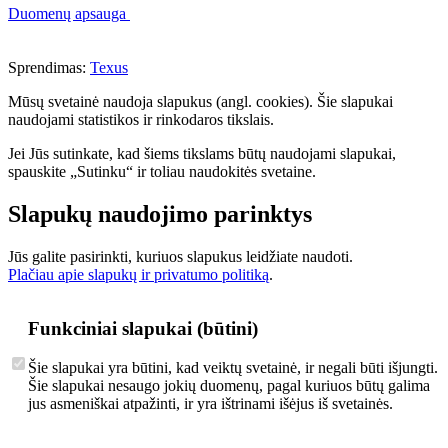
Duomenų apsauga
Sprendimas:
Texus
Mūsų svetainė naudoja slapukus (angl. cookies). Šie slapukai
naudojami statistikos ir rinkodaros tikslais.
Jei Jūs sutinkate, kad šiems tikslams būtų naudojami slapukai,
spauskite „Sutinku“ ir toliau naudokitės svetaine.
Slapukų naudojimo parinktys
Jūs galite pasirinkti, kuriuos slapukus leidžiate naudoti.
Plačiau apie slapukų ir privatumo politiką
.
Funkciniai slapukai (būtini)
Šie slapukai yra būtini, kad veiktų svetainė, ir negali būti išjungti.
Šie slapukai nesaugo jokių duomenų, pagal kuriuos būtų galima
jus asmeniškai atpažinti, ir yra ištrinami išėjus iš svetainės.