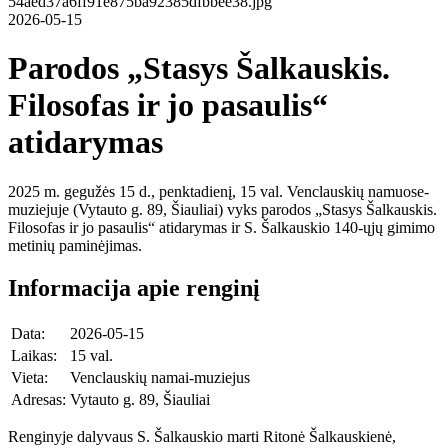
2026-05-15
Parodos „Stasys Šalkauskis.
Filosofas ir jo pasaulis“
atidarymas
2025 m. gegužės 15 d., penktadienį, 15 val. Venclauskių namuose-
muziejuje (Vytauto g. 89, Šiauliai) vyks parodos „Stasys Šalkauskis.
Filosofas ir jo pasaulis“ atidarymas ir S. Šalkauskio 140-ųjų gimimo
metinių paminėjimas.
Informacija apie renginį
Data:
2026-05-15
Laikas:
15 val.
Vieta:
Venclauskių namai-muziejus
Adresas:
Vytauto g. 89, Šiauliai
Renginyje dalyvaus S. Šalkauskio marti Ritonė Šalkauskienė,