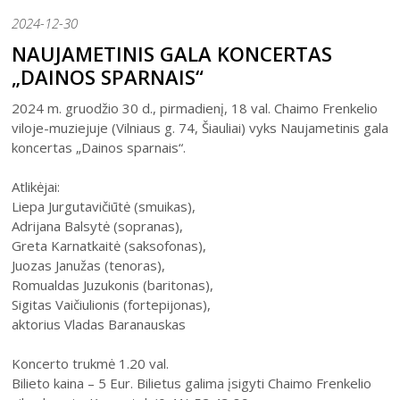
Šiaulių istorijos muziejus
Fotografijos muziejaus ekspozicija
2024-12-30
Šiuo metu veikiančios parodos
Fotografijos muziejus
Venclauskių namų-muziejaus ekspozicija
NAUJAMETINIS GALA KONCERTAS
Kilnojamos parodos
Dviračių muziejus
„DAINOS SPARNAIS“
Bilietų kainos
Chaimo Frenkelio vilos-muziejaus ekspozicij
Virtualiosios parodos
Radijo ir televizijos muziejus
Padalinių darbo laikas
Žaliūkių malūnininko sodybos-muziejaus eks
2024 m. gruodžio 30 d., pirmadienį, 18 val. Chaimo Frenkelio
Vaikams
Parodų archyvas
Žaliūkių malūnininko sodyba-muziejus
viloje-muziejuje (Vilniaus g. 74, Šiauliai) vyks Naujametinis gala
Kainoraštis
Dviračių muziejaus ekspozicija
koncertas „Dainos sparnais“.
Suaugusiesiems
Virtualios galerijos
Poeto Jovaro namas-muziejus
Rugpjūtis
2026
Mano ir mūsų istorija
Radijo ir televizijos muziejaus ekspozicija
Šiaulių m. sav. kultūros krepšelis
PR
AN
TR
KE
PE
ŠE
SE
Atlikėjai:
Liepa Jurgutavičiūtė (smuikas),
Kultūros pasas
1
2
Adrijana Balsytė (sopranas),
Integruotos muziejinės pamokos
Greta Karnatkaitė (saksofonas),
3
4
5
6
7
8
9
Juozas Janužas (tenoras),
Romualdas Juzukonis (baritonas),
10
11
12
13
14
15
16
Sigitas Vaičiulionis (fortepijonas),
aktorius Vladas Baranauskas
17
18
19
20
21
22
23
Koncerto trukmė 1.20 val.
24
25
26
27
28
29
30
Bilieto kaina – 5 Eur. Bilietus galima įsigyti Chaimo Frenkelio