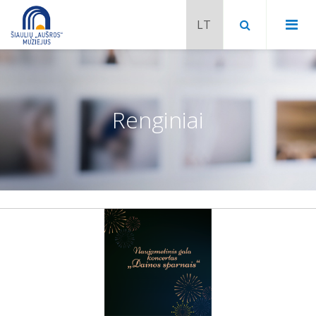
Renginiai
Chaimo Frenkelio vila-muziejus
Venclauskių namai-muziejus
Šiaulių istorijos muziejaus ekspozicija