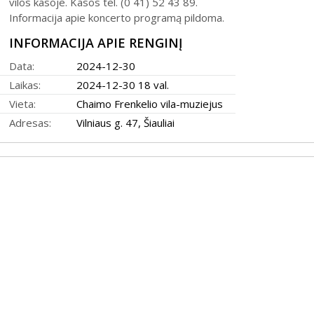
vilos kasoje. Kasos tel. (0 41) 52 43 89.
31
Informacija apie koncerto programą pildoma.
INFORMACIJA APIE RENGINĮ
Data:
2024-12-30
Laikas:
2024-12-30 18 val.
Vieta:
Chaimo Frenkelio vila-muziejus
2026 (XXIII festivalis)
Adresas:
Vilniaus g. 47, Šiauliai
2025 (XXII festivalis)
2024 (XXI festivalis)
2023 (XX festivalis)
2022 (XIX festivalis)
2021 (XVIII festivalis)
2020 (XVII festivalis)
2019 (XVI festivalis)
2018 (XV festivalis)