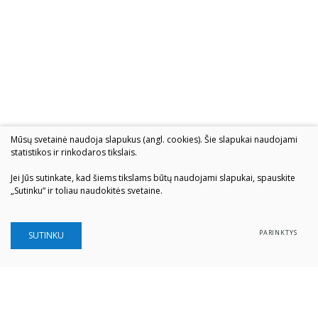
Mūsų svetainė naudoja slapukus (angl. cookies). Šie slapukai naudojami
statistikos ir rinkodaros tikslais.
Jei Jūs sutinkate, kad šiems tikslams būtų naudojami slapukai, spauskite
„Sutinku“ ir toliau naudokitės svetaine.
PARINKTYS
SUTINKU
Šiaulių „Aušros" muziejus
Biudžetinė įstaiga