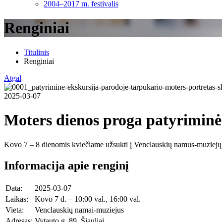
2004–2017 m. festivalis
Renginiai
Titulinis
Renginiai
Atgal
2025-03-07
Moters dienos proga patyriminė 
Kovo 7 – 8 dienomis kviečiame užsukti į Venclauskių namus-muziejų, 
Informacija apie renginį
Data:
2025-03-07
Laikas:
Kovo 7 d. – 10:00 val., 16:00 val.
Vieta:
Venclauskių namai-muziejus
Adresas:
Vytauto g. 89, Šiauliai