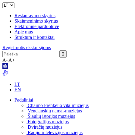
Restauravimo skyrius
Skaitmeninimo skyrius
Elektroninė parduotuvė
Apie mus
Struktūra ir kontaktai
Registruotis ekskursijoms
A-
A+
LT
EN
Padaliniai
Chaimo Frenkelio vila-muziejus
Venclauskių namai-muziejus
Šiaulių istorijos muziejus
Fotografijos muziejus
Dviračių muziejus
Radijo ir televizijos muziejus