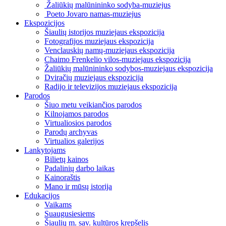
Žaliūkių malūnininko sodyba-muziejus
Poeto Jovaro namas-muziejus
Ekspozicijos
Šiaulių istorijos muziejaus ekspozicija
Fotografijos muziejaus ekspozicija
Venclauskių namų-muziejaus ekspozicija
Chaimo Frenkelio vilos-muziejaus ekspozicija
Žaliūkių malūnininko sodybos-muziejaus ekspozicija
Dviračių muziejaus ekspozicija
Radijo ir televizijos muziejaus ekspozicija
Parodos
Šiuo metu veikiančios parodos
Kilnojamos parodos
Virtualiosios parodos
Parodų archyvas
Virtualios galerijos
Lankytojams
Bilietų kainos
Padalinių darbo laikas
Kainoraštis
Mano ir mūsų istorija
Edukacijos
Vaikams
Suaugusiesiems
Šiaulių m. sav. kultūros krepšelis