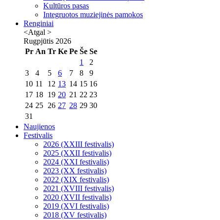
Kultūros pasas
Integruotos muziejinės pamokos
Renginiai
<Atgal
>
Rugpjūtis
2026
Pr
An
Tr
Ke
Pe
Še
Se
1
2
3
4
5
6
7
8
9
10
11
12
13
14
15
16
17
18
19
20
21
22
23
24
25
26
27
28
29
30
31
Naujienos
Festivalis
2026 (XXIII festivalis)
2025 (XXII festivalis)
2024 (XXI festivalis)
2023 (XX festivalis)
2022 (XIX festivalis)
2021 (XVIII festivalis)
2020 (XVII festivalis)
2019 (XVI festivalis)
2018 (XV festivalis)