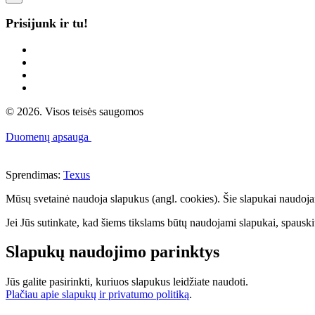
Prisijunk ir tu!
© 2026. Visos teisės saugomos
Duomenų apsauga
Sprendimas:
Texus
Mūsų svetainė naudoja slapukus (angl. cookies). Šie slapukai naudojami 
Jei Jūs sutinkate, kad šiems tikslams būtų naudojami slapukai, spauskit
Slapukų naudojimo parinktys
Jūs galite pasirinkti, kuriuos slapukus leidžiate naudoti.
Plačiau apie slapukų ir privatumo politiką
.