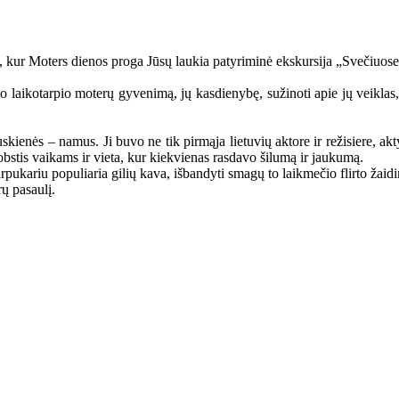
kur Moters dienos proga Jūsų laukia patyriminė ekskursija „Svečiuose 
o laikotarpio moterų gyvenimą, jų kasdienybę, sužinoti apie jų veiklas, 
uskienės – namus. Ji buvo ne tik pirmąja lietuvių aktore ir režisiere, a
bstis vaikams ir vieta, kur kiekvienas rasdavo šilumą ir jaukumą.
pukariu populiaria gilių kava, išbandyti smagų to laikmečio flirto žaid
rų pasaulį.