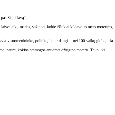
pas Stanislavą“.
laisvalaikį, madas, sužinoti, kokie iššūkiai kildavo to meto moterims,
ktyvia visuomenininke, politike, bet ir daugiau nei 100 vaikų globojusia
imą, patirti, kokios pramogos anuomet džiugino moteris. Tai puiki