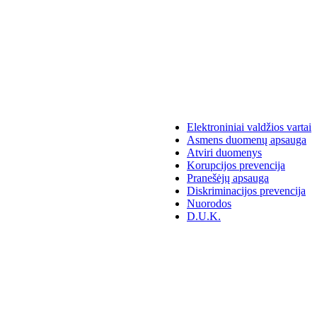
Elektroniniai valdžios vartai
Asmens duomenų apsauga
Atviri duomenys
Korupcijos prevencija
Pranešėjų apsauga
Diskriminacijos prevencija
Nuorodos
D.U.K.