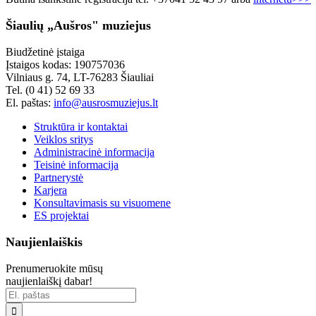
Šiaulių „Aušros" muziejus
Biudžetinė įstaiga
Įstaigos kodas: 190757036
Vilniaus g. 74, LT-76283 Šiauliai
Tel. (0 41) 52 69 33
El. paštas:
info@ausrosmuziejus.lt
Struktūra ir kontaktai
Veiklos sritys
Administracinė informacija
Teisinė informacija
Partnerystė
Karjera
Konsultavimasis su visuomene
ES projektai
Naujienlaiškis
Prenumeruokite mūsų
naujienlaiškį dabar!
