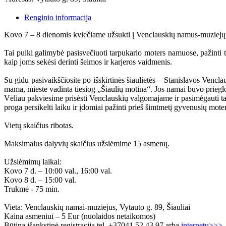
Renginio informacija
Kovo 7 – 8 dienomis kviečiame užsukti į Venclauskių namus-muziejų, 
Tai puiki galimybė pasisvečiuoti tarpukario moters namuose, pažinti t
kaip joms sekėsi derinti šeimos ir karjeros vaidmenis.
Su gidu pasivaikščiosite po išskirtinės šiaulietės – Stanislavos Vencla
mama, mieste vadinta tiesiog „Šiaulių motina“. Jos namai buvo prieglo
Vėliau pakviesime prisėsti Venclauskių valgomajame ir pasimėgauti tar
proga persikelti laiku ir įdomiai pažinti prieš šimtmetį gyvenusių mote
Vietų skaičius ribotas.
Maksimalus dalyvių skaičius užsiėmime 15 asmenų.
Užsiėmimų laikai:
Kovo 7 d. – 10:00 val., 16:00 val.
Kovo 8 d. – 15:00 val.
Trukmė - 75 min.
Vieta: Venclauskių namai-muziejus, Vytauto g. 89, Šiauliai
Kaina asmeniui – 5 Eur (nuolaidos netaikomos)
Būtina išankstinė registracija tel. +37041 52 43 97 arba
internetu>>>