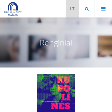
Renginiai
Chaimo Frenkelio vila-muziejus
Venclauskių namai-muziejus
Šiaulių istorijos muziejaus ekspozicija