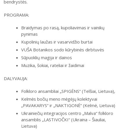
bendrystės.
2004–2017 m. festivalis
PROGRAMA:
Braidymas po rasą, kupoliavimas ir vainikų
pynimas
Kupolinių laužas ir vasarvidžio burtai
VUŠA Botanikos sodo kūrybinės dirbtuvės
Sūpuoklių magija ir dainos
Muzika, šokiai, rateliai ir žaidimai
DALYVAUJA:
Folkloro ansambliai „SPIGĖNS“ (Telšiai, Lietuva),
Kelmės bočių meno mėgėjų kolektyvai
„PAVAKARYS“ ir „NAKTIGONĖ“ (Kelmė, Lietuva)
Ukrainiečių integracijos centro „Malva“ folkloro
ansamblis „LASTIVOČKI“ (Ukraina – Šiauliai,
Lietuva)