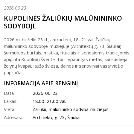
Šiaulių istorijos muziejus
Fotografijos muziejaus ekspozicija
2026-06-23
Šiuo metu veikiančios parodos
Fotografijos muziejus
Venclauskių namų-muziejaus ekspozicija
KUPOLINĖS ŽALIŪKIŲ MALŪNININKO
Kilnojamos parodos
Dviračių muziejus
SODYBOJE
Bilietų kainos
Chaimo Frenkelio vilos-muziejaus ekspozicij
Virtualiosios parodos
Radijo ir televizijos muziejus
Padalinių darbo laikas
Žaliūkių malūnininko sodybos-muziejaus eks
Vaikams
2026 m. birželio 23 d., antradienį, 18–21 val. Žaliūkių
Parodų archyvas
Žaliūkių malūnininko sodyba-muziejus
Kainoraštis
Dviračių muziejaus ekspozicija
malūnininko sodyboje-muziejuje (Architektų g. 73, Šiauliai)
Suaugusiesiems
Virtualios galerijos
Poeto Jovaro namas-muziejus
Rugpjūtis
2026
šurmuliuos burtais, mistika, ritualais ir senosiomis tradicijomis
Mano ir mūsų istorija
Radijo ir televizijos muziejaus ekspozicija
Šiaulių m. sav. kultūros krepšelis
apipinta Kupolinių šventė. Tai – ypatingas metas, kai susilieja
PR
AN
TR
KE
PE
ŠE
SE
žolynų kvapai, laužo šviesa, dainos ir senoviniai vasarvidžio
Kultūros pasas
papročiai.
1
2
Integruotos muziejinės pamokos
INFORMACIJA APIE RENGINĮ
3
4
5
6
7
8
9
Data:
2026-06-23
10
11
12
13
14
15
16
Laikas:
18.00–21.00 val.
Vieta:
Žaliūkių malūnininko sodyba-muziejus
17
18
19
20
21
22
23
Adresas:
Architektų g. 73, Šiauliai
24
25
26
27
28
29
30