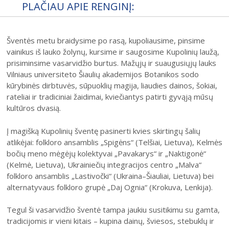
PLAČIAU APIE RENGINĮ:
31
Šventės metu braidysime po rasą, kupoliausime, pinsime
vainikus iš lauko žolynų, kursime ir saugosime Kupolinių laužą,
prisiminsime vasarvidžio burtus. Mažųjų ir suaugusiųjų lauks
Vilniaus universiteto Šiaulių akademijos Botanikos sodo
kūrybinės dirbtuvės, sūpuoklių magija, liaudies dainos, šokiai,
2026 (XXIII festivalis)
rateliai ir tradiciniai žaidimai, kviečiantys patirti gyvąją mūsų
2025 (XXII festivalis)
kultūros dvasią.
2024 (XXI festivalis)
Į magišką Kupolinių šventę pasinerti kvies skirtingų šalių
2023 (XX festivalis)
atlikėjai: folkloro ansamblis „Spigėns“ (Telšiai, Lietuva), Kelmės
bočių meno mėgėjų kolektyvai „Pavakarys“ ir „Naktigonė“
2022 (XIX festivalis)
(Kelmė, Lietuva), Ukrainiečių integracijos centro „Malva“
2021 (XVIII festivalis)
folkloro ansamblis „Lastivočki“ (Ukraina–Šiauliai, Lietuva) bei
alternatyvaus folkloro grupė „Daj Ognia“ (Krokuva, Lenkija).
2020 (XVII festivalis)
2019 (XVI festivalis)
Tegul ši vasarvidžio šventė tampa jaukiu susitikimu su gamta,
2018 (XV festivalis)
tradicijomis ir vieni kitais – kupina dainų, šviesos, stebuklų ir