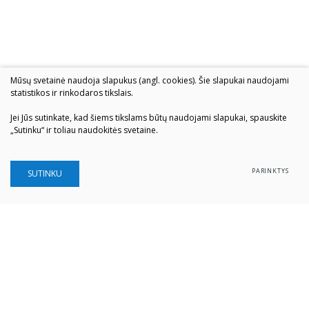
Mūsų svetainė naudoja slapukus (angl. cookies). Šie slapukai naudojami
statistikos ir rinkodaros tikslais.
Jei Jūs sutinkate, kad šiems tikslams būtų naudojami slapukai, spauskite
„Sutinku“ ir toliau naudokitės svetaine.
PARINKTYS
SUTINKU
Šiaulių „Aušros" muziejus
Biudžetinė įstaiga
Įstaigos kodas: 190757036
Vilniaus g. 74, LT-76283 Šiauliai
Tel. (0 41) 52 69 33