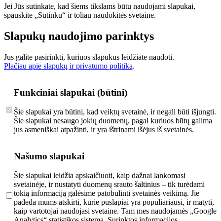
Jei Jūs sutinkate, kad šiems tikslams būtų naudojami slapukai,
spauskite „Sutinku“ ir toliau naudokitės svetaine.
Slapukų naudojimo parinktys
Jūs galite pasirinkti, kuriuos slapukus leidžiate naudoti.
Plačiau apie slapukų ir privatumo politiką
.
Funkciniai slapukai (būtini)
Šie slapukai yra būtini, kad veiktų svetainė, ir negali būti išjungti.
Šie slapukai nesaugo jokių duomenų, pagal kuriuos būtų galima
jus asmeniškai atpažinti, ir yra ištrinami išėjus iš svetainės.
Našumo slapukai
Šie slapukai leidžia apskaičiuoti, kaip dažnai lankomasi
svetainėje, ir nustatyti duomenų srauto šaltinius – tik turėdami
tokią informaciją galėsime patobulinti svetainės veikimą. Jie
padeda mums atskirti, kurie puslapiai yra populiariausi, ir matyti,
kaip vartotojai naudojasi svetaine. Tam mes naudojamės „Google
Analytics“ statistikos sistema. Surinktos informacijos