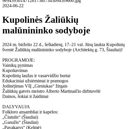
2024-06-22
Kupolinės Žaliūkių
malūnininko sodyboje
2024 m. birželio 22 d., šeštadienį, 17–21 val. Jūsų laukia Kupolinių
šventė Žaliūkių malūnininko sodyboje (Architektų g. 73, Šiauliai)!
PROGRAMOJE:
Vainikų pynimas
Kupoliavimas
Kupolinių laužas ir vasarvidžio burtai
Edukaciniai užsiėmimai ir pramogos
Jodinėjimas VšĮ „Girniukas“ žirgais
Žaliūkių gatvės meistro Alberto Martinaičio dirbtuvėlė
Dainos, šokiai ir žaidimai
DALYVAUJA
Folkloro ansambliai ir kapelos:
„Čiutulis“ (Šiauliai)
„Gasužis“ (Šiauliai)
„Pavakarys“ (Kelmė)