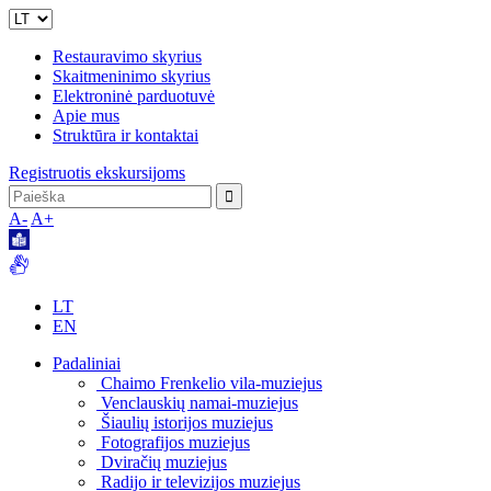
Restauravimo skyrius
Skaitmeninimo skyrius
Elektroninė parduotuvė
Apie mus
Struktūra ir kontaktai
Registruotis ekskursijoms
A-
A+
LT
EN
Padaliniai
Chaimo Frenkelio vila-muziejus
Venclauskių namai-muziejus
Šiaulių istorijos muziejus
Fotografijos muziejus
Dviračių muziejus
Radijo ir televizijos muziejus