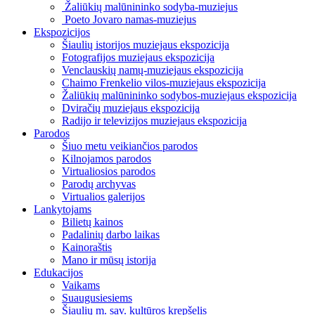
Žaliūkių malūnininko sodyba-muziejus
Poeto Jovaro namas-muziejus
Ekspozicijos
Šiaulių istorijos muziejaus ekspozicija
Fotografijos muziejaus ekspozicija
Venclauskių namų-muziejaus ekspozicija
Chaimo Frenkelio vilos-muziejaus ekspozicija
Žaliūkių malūnininko sodybos-muziejaus ekspozicija
Dviračių muziejaus ekspozicija
Radijo ir televizijos muziejaus ekspozicija
Parodos
Šiuo metu veikiančios parodos
Kilnojamos parodos
Virtualiosios parodos
Parodų archyvas
Virtualios galerijos
Lankytojams
Bilietų kainos
Padalinių darbo laikas
Kainoraštis
Mano ir mūsų istorija
Edukacijos
Vaikams
Suaugusiesiems
Šiaulių m. sav. kultūros krepšelis