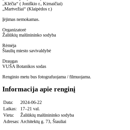
„Klėčia“ ( Joniškio r., Kirnaičiai)
„Martvežiai“ (Klaipėdos r.)
Įėjimas nemokamas.
Organizatorė
Žaliūkių malūnininko sodyba
Rėmėja
Šiaulių miesto savivaldybė
Draugas
VUŠA Botanikos sodas
Renginio metu bus fotografuojama / filmuojama.
Informacija apie renginį
Data:
2024-06-22
Laikas:
17–21 val.
Vieta:
Žaliūkių malūnininko sodyba
Adresas:
Architektų g. 73, Šiauliai