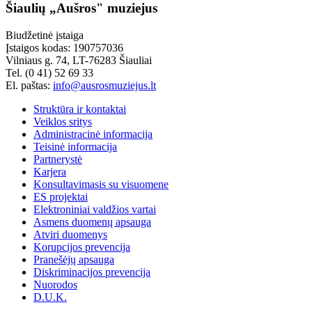
Šiaulių „Aušros" muziejus
Biudžetinė įstaiga
Įstaigos kodas: 190757036
Vilniaus g. 74, LT-76283 Šiauliai
Tel. (0 41) 52 69 33
El. paštas:
info@ausrosmuziejus.lt
Struktūra ir kontaktai
Veiklos sritys
Administracinė informacija
Teisinė informacija
Partnerystė
Karjera
Konsultavimasis su visuomene
ES projektai
Elektroniniai valdžios vartai
Asmens duomenų apsauga
Atviri duomenys
Korupcijos prevencija
Pranešėjų apsauga
Diskriminacijos prevencija
Nuorodos
D.U.K.