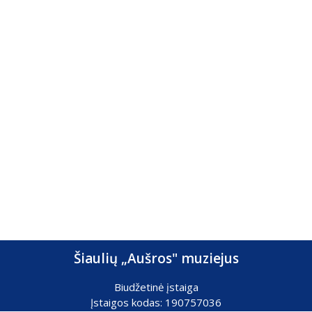
Šiaulių „Aušros" muziejus
Biudžetinė įstaiga
Įstaigos kodas: 190757036