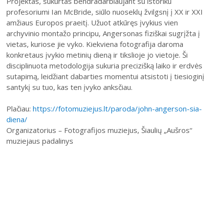
Projektas, sukurtas bendradarbiaujant su istoriku
profesoriumi Ian McBride, siūlo nuoseklų žvilgsnį į XX ir XXI
amžiaus Europos praeitį. Užuot atkūręs įvykius vien
archyvinio montažo principu, Angersonas fiziškai sugrįžta į
vietas, kuriose jie vyko. Kiekviena fotografija daroma
konkretaus įvykio metinių dieną ir tikslioje jo vietoje. Ši
disciplinuota metodologija sukuria precizišką laiko ir erdvės
sutapimą, leidžiant dabarties momentui atsistoti į tiesioginį
santykį su tuo, kas ten įvyko anksčiau.
Plačiau:
https://fotomuziejus.lt/paroda/john-angerson-sia-
diena/
Organizatorius – Fotografijos muziejus, Šiaulių „Aušros“
muziejaus padalinys