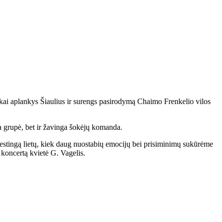
iškai aplankys Šiaulius ir surengs pasirodymą Chaimo Frenkelio vilos
ma grupė, bet ir žavinga šokėjų komanda.
estingą lietų, kiek daug nuostabių emocijų bei prisiminimų sukūrėme
į koncertą kvietė G. Vagelis.