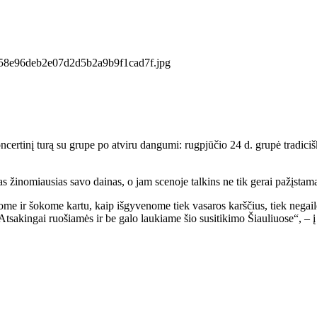
koncertinį turą su grupe po atviru dangumi: rugpjūčio 24 d. grupė tradic
sas žinomiausias savo dainas, o jam scenoje talkins ne tik gerai pažįsta
e ir šokome kartu, kaip išgyvenome tiek vasaros karščius, tiek negail
s. Atsakingai ruošiamės ir be galo laukiame šio susitikimo Šiauliuose“, – 