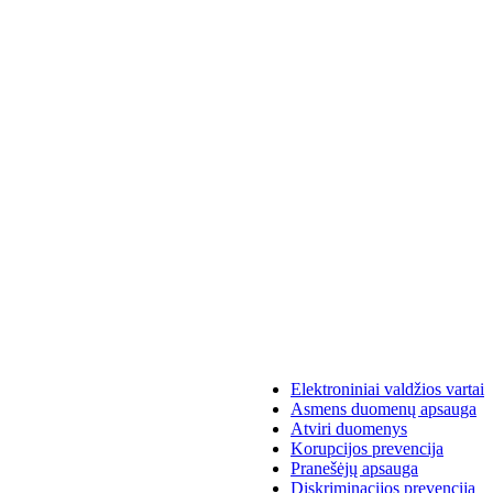
Elektroniniai valdžios vartai
Asmens duomenų apsauga
Atviri duomenys
Korupcijos prevencija
Pranešėjų apsauga
Diskriminacijos prevencija