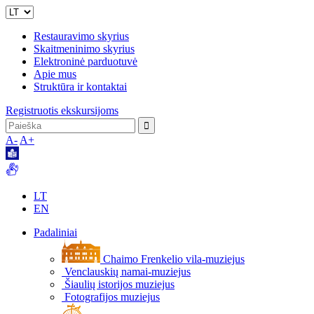
Restauravimo skyrius
Skaitmeninimo skyrius
Elektroninė parduotuvė
Apie mus
Struktūra ir kontaktai
Registruotis ekskursijoms
A-
A+
LT
EN
Padaliniai
Chaimo Frenkelio vila-muziejus
Venclauskių namai-muziejus
Šiaulių istorijos muziejus
Fotografijos muziejus