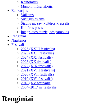
Kainoraštis
Mano ir mūsų istorija
Edukacijos
Vaikams
Suaugusiesiems
Šiaulių m. sav. kultūros krepšelis
Kultūros pasas
Integruotos muziejinės pamokos
Renginiai
Naujienos
Festivalis
2026 (XXIII festivalis)
2025 (XXII festivalis)
2024 (XXI festivalis)
2023 (XX festivalis)
2022 (XIX festivalis)
2021 (XVIII festivalis)
2020 (XVII festivalis)
2019 (XVI festivalis)
2018 (XV festivalis)
2004–2017 m. festivalis
Renginiai