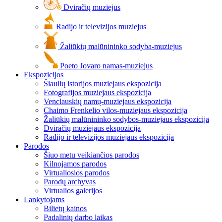
Dviračių muziejus
Radijo ir televizijos muziejus
Žaliūkių malūnininko sodyba-muziejus
Poeto Jovaro namas-muziejus
Ekspozicijos
Šiaulių istorijos muziejaus ekspozicija
Fotografijos muziejaus ekspozicija
Venclauskių namų-muziejaus ekspozicija
Chaimo Frenkelio vilos-muziejaus ekspozicija
Žaliūkių malūnininko sodybos-muziejaus ekspozicija
Dviračių muziejaus ekspozicija
Radijo ir televizijos muziejaus ekspozicija
Parodos
Šiuo metu veikiančios parodos
Kilnojamos parodos
Virtualiosios parodos
Parodų archyvas
Virtualios galerijos
Lankytojams
Bilietų kainos
Padalinių darbo laikas