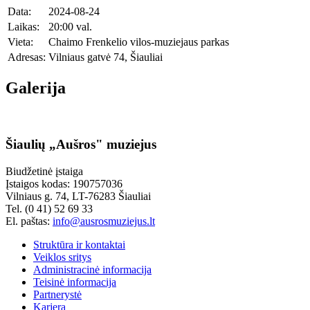
Data:
2024-08-24
Laikas:
20:00 val.
Vieta:
Chaimo Frenkelio vilos-muziejaus parkas
Adresas:
Vilniaus gatvė 74, Šiauliai
Galerija
Šiaulių „Aušros" muziejus
Biudžetinė įstaiga
Įstaigos kodas: 190757036
Vilniaus g. 74, LT-76283 Šiauliai
Tel. (0 41) 52 69 33
El. paštas:
info@ausrosmuziejus.lt
Struktūra ir kontaktai
Veiklos sritys
Administracinė informacija
Teisinė informacija
Partnerystė
Karjera