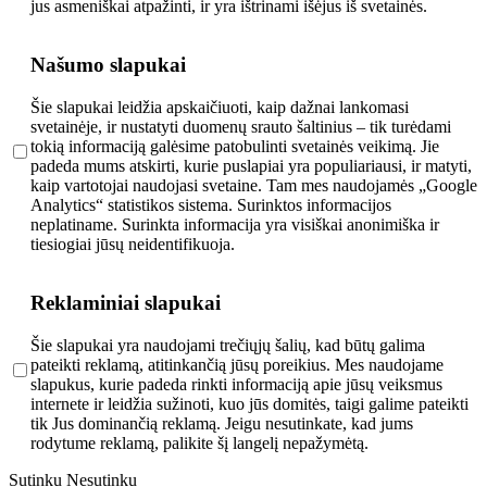
jus asmeniškai atpažinti, ir yra ištrinami išėjus iš svetainės.
Našumo slapukai
Šie slapukai leidžia apskaičiuoti, kaip dažnai lankomasi
svetainėje, ir nustatyti duomenų srauto šaltinius – tik turėdami
tokią informaciją galėsime patobulinti svetainės veikimą. Jie
padeda mums atskirti, kurie puslapiai yra populiariausi, ir matyti,
kaip vartotojai naudojasi svetaine. Tam mes naudojamės „Google
Analytics“ statistikos sistema. Surinktos informacijos
neplatiname. Surinkta informacija yra visiškai anonimiška ir
tiesiogiai jūsų neidentifikuoja.
Reklaminiai slapukai
Šie slapukai yra naudojami trečiųjų šalių, kad būtų galima
pateikti reklamą, atitinkančią jūsų poreikius. Mes naudojame
slapukus, kurie padeda rinkti informaciją apie jūsų veiksmus
internete ir leidžia sužinoti, kuo jūs domitės, taigi galime pateikti
tik Jus dominančią reklamą. Jeigu nesutinkate, kad jums
rodytume reklamą, palikite šį langelį nepažymėtą.
Sutinku
Nesutinku