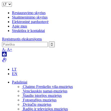
Restauravimo skyrius
Skaitmeninimo skyrius
Elektroninė parduotuvė
Apie mus
Struktūra ir kontaktai
Registruotis ekskursijoms
A-
A+
LT
EN
Padaliniai
Chaimo Frenkelio vila-muziejus
Venclauskių namai-muziejus
Šiaulių istorijos muziejus
Fotografijos muziejus
Dviračių muziejus
Radijo ir televizijos muziejus