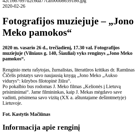
2020-02-26
Fotografijos muziejuje – „Jono
Meko pamokos“
2020 m. vasario 26 d., trečiadienį, 17.30 val. Fotografijos
muziejuje (Vilniaus g. 140, Šiauliai) vyks renginys „Jono Meko
pamokos“.
Renginio metu rašytojas, žurnalistas, literatūros kritikas dr. Ramūnas
Čičelis pristatys savo naujausią knygą „Jono Meko „Aukso
vidurys“: kūrybos filotopinė žiūra“.
Po pokalbio bus rodomas J. Meko filmas „Kelionės į Lietuvą
prisiminimai“. Jame filmininkas, kaip J. Mekas mėgdavo save
vadinti, prisimena savo vizitą (XX a. aštuntajame dešimtmetyje)
Lietuvoje.
Fot. Kastytis Mačiūnas
Informacija apie renginį