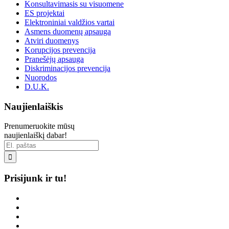
Konsultavimasis su visuomene
ES projektai
Elektroniniai valdžios vartai
Asmens duomenų apsauga
Atviri duomenys
Korupcijos prevencija
Pranešėjų apsauga
Diskriminacijos prevencija
Nuorodos
D.U.K.
Naujienlaiškis
Prenumeruokite mūsų
naujienlaiškį dabar!

Prisijunk ir tu!