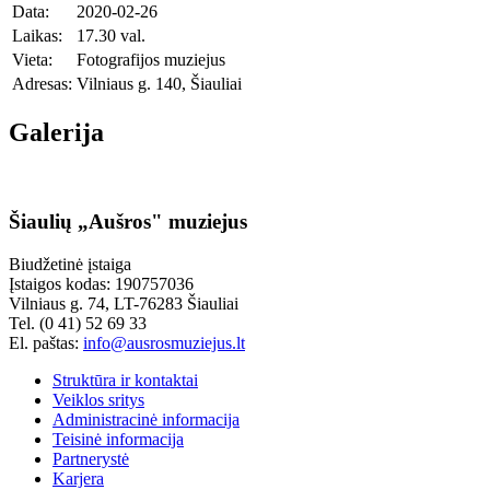
Data:
2020-02-26
Laikas:
17.30 val.
Vieta:
Fotografijos muziejus
Adresas:
Vilniaus g. 140, Šiauliai
Galerija
Šiaulių „Aušros" muziejus
Biudžetinė įstaiga
Įstaigos kodas: 190757036
Vilniaus g. 74, LT-76283 Šiauliai
Tel. (0 41) 52 69 33
El. paštas:
info@ausrosmuziejus.lt
Struktūra ir kontaktai
Veiklos sritys
Administracinė informacija
Teisinė informacija
Partnerystė
Karjera