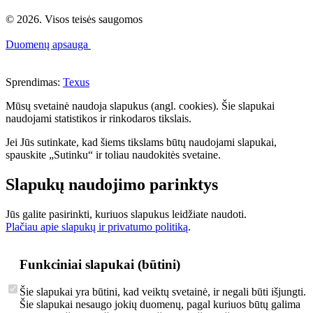
© 2026. Visos teisės saugomos
Duomenų apsauga
Sprendimas:
Texus
Mūsų svetainė naudoja slapukus (angl. cookies). Šie slapukai
naudojami statistikos ir rinkodaros tikslais.
Jei Jūs sutinkate, kad šiems tikslams būtų naudojami slapukai,
spauskite „Sutinku“ ir toliau naudokitės svetaine.
Slapukų naudojimo parinktys
Jūs galite pasirinkti, kuriuos slapukus leidžiate naudoti.
Plačiau apie slapukų ir privatumo politiką
.
Funkciniai slapukai (būtini)
Šie slapukai yra būtini, kad veiktų svetainė, ir negali būti išjungti.
Šie slapukai nesaugo jokių duomenų, pagal kuriuos būtų galima