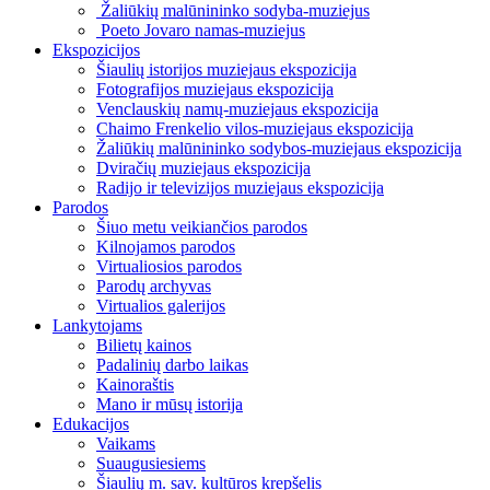
Žaliūkių malūnininko sodyba-muziejus
Poeto Jovaro namas-muziejus
Ekspozicijos
Šiaulių istorijos muziejaus ekspozicija
Fotografijos muziejaus ekspozicija
Venclauskių namų-muziejaus ekspozicija
Chaimo Frenkelio vilos-muziejaus ekspozicija
Žaliūkių malūnininko sodybos-muziejaus ekspozicija
Dviračių muziejaus ekspozicija
Radijo ir televizijos muziejaus ekspozicija
Parodos
Šiuo metu veikiančios parodos
Kilnojamos parodos
Virtualiosios parodos
Parodų archyvas
Virtualios galerijos
Lankytojams
Bilietų kainos
Padalinių darbo laikas
Kainoraštis
Mano ir mūsų istorija
Edukacijos
Vaikams
Suaugusiesiems
Šiaulių m. sav. kultūros krepšelis