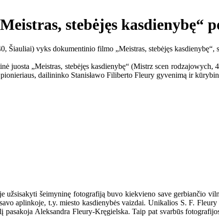
„Meistras, stebėjęs kasdienybę“ p
0, Šiauliai) vyks dokumentinio filmo „Meistras, stebėjęs kasdienybę“, ski
ė juosta „Meistras, stebėjęs kasdienybę“ (Mistrz scen rodzajowych, 42
ionieriaus, dailininko Stanisławo Filiberto Fleury gyvenimą ir kūrybin
e užsisakyti šeimyninę fotografiją buvo kiekvieno save gerbiančio viln
vo aplinkoje, t.y. miesto kasdienybės vaizdai. Unikalios S. F. Fleury foto
nelį pasakoja Aleksandra Fleury-Kręgielska. Taip pat svarbūs fotografi