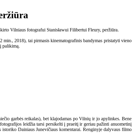
eržiūra
rto Vilniaus fotografui Stanisławui Filibertui Fleury, peržiūra.
 min., 2018), tai pirmasis kinematografinis bandymas pristatyti vieno
į palikimą.
iečio garbės reikalas), bet klajodamas po Vilnių ir jo apylinkes. Bene
grafijos leidžia tarsi persikelti į praeitį ir geriau pažinti anuometinį
jos istoriko Dainiaus Junevičiaus komentarai. Renginyje dalyvaus filmo