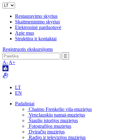
Restauravimo skyrius
Skaitmeninimo skyrius
Elektroninė parduotuvė
Apie mus
Struktūra ir kontaktai
Registruotis ekskursijoms
A-
A+
LT
EN
Padaliniai
Chaimo Frenkelio vila-muziejus
Venclauskių namai-muziejus
Šiaulių istorijos muziejus
Fotografijos muziejus
Dviračių muziejus
Radijo ir televizijos muziejus