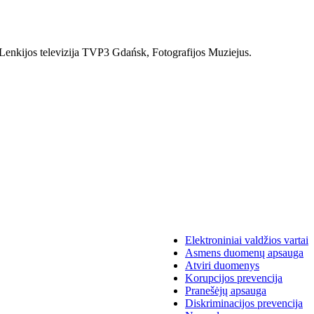
e, Lenkijos televizija TVP3 Gdańsk, Fotografijos Muziejus.
Elektroniniai valdžios vartai
Asmens duomenų apsauga
Atviri duomenys
Korupcijos prevencija
Pranešėjų apsauga
Diskriminacijos prevencija