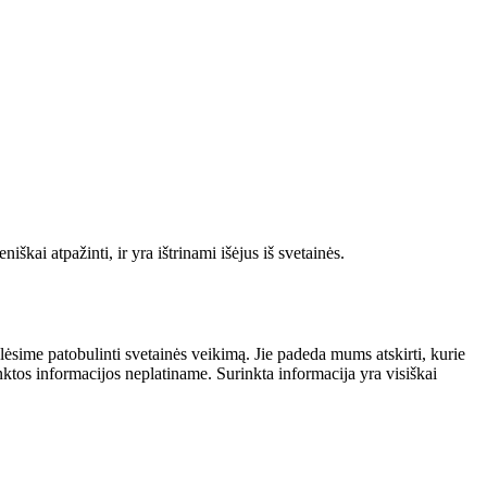
škai atpažinti, ir yra ištrinami išėjus iš svetainės.
alėsime patobulinti svetainės veikimą. Jie padeda mums atskirti, kurie
nktos informacijos neplatiname. Surinkta informacija yra visiškai