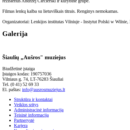
režisierius Andrzej Ciecierski ir kūrybinė grupė.
Filmas lenkų kalba su lietuviškais titrais. Renginys nemokamas.
Organizatoriai: Lenkijos institutas Vilniuje - Instytut Polski w Wilni
Galerija
Šiaulių „Aušros" muziejus
Biudžetinė įstaiga
Įstaigos kodas: 190757036
Vilniaus g. 74, LT-76283 Šiauliai
Tel. (0 41) 52 69 33
El. paštas:
info@ausrosmuziejus.lt
Struktūra ir kontaktai
Veiklos sritys
Administracinė informacija
Teisinė informacija
Partnerystė
Karjera