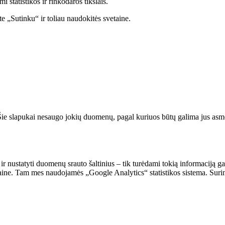
statistikos ir rinkodaros tikslais.
e „Sutinku“ ir toliau naudokitės svetaine.
. Šie slapukai nesaugo jokių duomenų, pagal kuriuos būtų galima jus asmeni
 ir nustatyti duomenų srauto šaltinius – tik turėdami tokią informaciją g
vetaine. Tam mes naudojamės „Google Analytics“ statistikos sistema. Suri