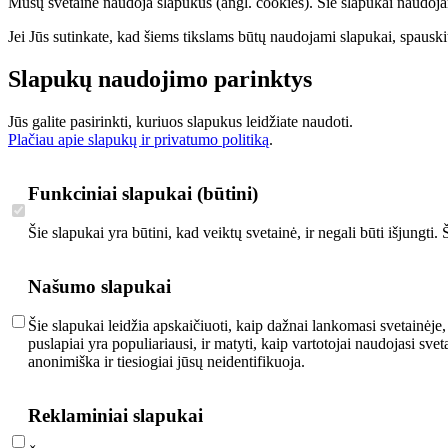
Mūsų svetainė naudoja slapukus (angl. cookies). Šie slapukai naudojami 
Jei Jūs sutinkate, kad šiems tikslams būtų naudojami slapukai, spauskit
Slapukų naudojimo parinktys
Jūs galite pasirinkti, kuriuos slapukus leidžiate naudoti.
Plačiau apie slapukų ir privatumo politiką
.
Funkciniai slapukai (būtini)
Šie slapukai yra būtini, kad veiktų svetainė, ir negali būti išjungti
Našumo slapukai
Šie slapukai leidžia apskaičiuoti, kaip dažnai lankomasi svetainėje,
puslapiai yra populiariausi, ir matyti, kaip vartotojai naudojasi s
anonimiška ir tiesiogiai jūsų neidentifikuoja.
Reklaminiai slapukai