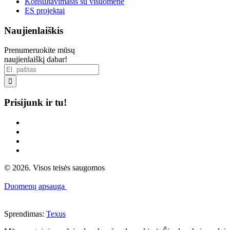
Konsultavimasis su visuomene
ES projektai
Naujienlaiškis
Prenumeruokite mūsų
naujienlaiškį dabar!

Prisijunk ir tu!
© 2026. Visos teisės saugomos
Duomenų apsauga
Sprendimas:
Texus