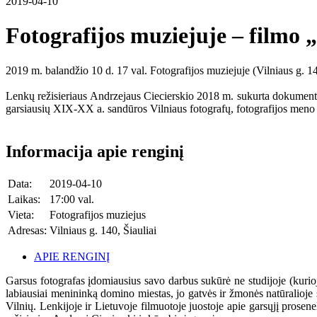
2019-04-10
Fotografijos muziejuje – filmo 
2019 m. balandžio 10 d. 17 val. Fotografijos muziejuje (Vilniaus g. 14
Lenkų režisieriaus Andrzejaus Ciecierskio 2018 m. sukurta dokumentin
garsiausių XIX-XX a. sandūros Vilniaus fotografų, fotografijos meno p
Informacija apie renginį
Data:
2019-04-10
Laikas:
17:00 val.
Vieta:
Fotografijos muziejus
Adresas:
Vilniaus g. 140, Šiauliai
APIE RENGINĮ
Garsus fotografas įdomiausius savo darbus sukūrė ne studijoje (kurioj
labiausiai menininką domino miestas, jo gatvės ir žmonės natūralioje sa
Vilnių. Lenkijoje ir Lietuvoje filmuotoje juostoje apie garsųjį prose