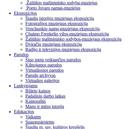
Žaliūkių malūnininko sodyba-muziejus
Poeto Jovaro namas-muziejus
Ekspozicijos
Šiaulių istorijos muziejaus ekspozicija
Fotografijos muziejaus ekspozicija
Venclauskių namų-muziejaus ekspozicija
Chaimo Frenkelio vilos-muziejaus ekspozicija
Žaliūkių malūnininko sodybos-muziejaus ekspozicija
Dviračių muziejaus ekspozicija
Radijo ir televizijos muziejaus ekspozicija
Parodos
Šiuo metu veikiančios parodos
Kilnojamos parodos
Virtualiosios parodos
Parodų archyvas
Virtualios galerijos
Lankytojams
Bilietų kainos
Padalinių darbo laikas
Kainoraštis
Mano ir mūsų istorija
Edukacijos
Vaikams
Suaugusiesiems
Šiaulių m. sav. kultūros krepšelis