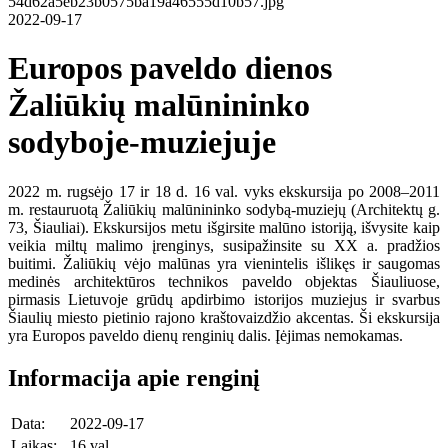
2022-09-17
Europos paveldo dienos
Žaliūkių malūnininko
sodyboje-muziejuje
2022 m. rugsėjo 17 ir 18 d. 16 val. vyks ekskursija po 2008–2011
m. restauruotą Žaliūkių malūnininko sodybą-muziejų (Architektų g.
73, Šiauliai). Ekskursijos metu išgirsite malūno istoriją, išvysite kaip
veikia miltų malimo įrenginys, susipažinsite su XX a. pradžios
buitimi. Žaliūkių vėjo malūnas yra vienintelis išlikęs ir saugomas
medinės architektūros technikos paveldo objektas Šiauliuose,
pirmasis Lietuvoje grūdų apdirbimo istorijos muziejus ir svarbus
Šiaulių miesto pietinio rajono kraštovaizdžio akcentas. Ši ekskursija
yra Europos paveldo dienų renginių dalis. Įėjimas nemokamas.
Informacija apie renginį
Data:
2022-09-17
Laikas:
16 val.