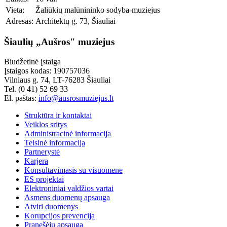
Vieta:
Žaliūkių malūnininko sodyba-muziejus
Adresas:
Architektų g. 73, Šiauliai
Šiaulių „Aušros" muziejus
Biudžetinė įstaiga
Įstaigos kodas: 190757036
Vilniaus g. 74, LT-76283 Šiauliai
Tel. (0 41) 52 69 33
El. paštas:
info@ausrosmuziejus.lt
Struktūra ir kontaktai
Veiklos sritys
Administracinė informacija
Teisinė informacija
Partnerystė
Karjera
Konsultavimasis su visuomene
ES projektai
Elektroniniai valdžios vartai
Asmens duomenų apsauga
Atviri duomenys
Korupcijos prevencija
Pranešėjų apsauga