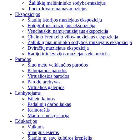
Žaliūkių malūnininko sodyba-muziejus
Poeto Jovaro namas-muziejus
Ekspozicijos
Šiaulių istorijos muziejaus ekspozicija
Fotografijos muziejaus ekspozicija
Venclauskių namų-muziejaus ekspozicija
Chaimo Frenkelio vilos-muziejaus ekspozicija
Žaliūkių malūnininko sodybos-muziejaus ekspozicija
Dviračių muziejaus ekspozicija
Radijo ir televizijos muziejaus ekspozicija
Parodos
Šiuo metu veikiančios parodos
Kilnojamos parodos
Virtualiosios parodos
Parodų archyvas
Virtualios galerijos
Lankytojams
Bilietų kainos
Padalinių darbo laikas
Kainoraštis
Mano ir mūsų istorija
Edukacijos
Vaikams
Suaugusiesiems
Šiaulių m. sav. kultūros krepšelis