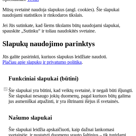
Mūsų svetainė naudoja slapukus (angl. cookies). Šie slapukai
naudojami statistikos ir rinkodaros tikslais.
Jei Jūs sutinkate, kad šiems tikslams būtų naudojami slapukai,
spauskite „Sutinku“ ir toliau naudokitės svetaine.
Slapukų naudojimo parinktys
Jūs galite pasirinkti, kuriuos slapukus leidžiate naudoti.
Plačiau apie slapukų ir privatumo politiką
.
Funkciniai slapukai (būtini)
Šie slapukai yra būtini, kad veiktų svetainė, ir negali būti išjungti.
Šie slapukai nesaugo jokių duomenų, pagal kuriuos būtų galima
jus asmeniškai atpažinti, ir yra ištrinami išėjus iš svetainės.
Našumo slapukai
Šie slapukai leidžia apskaičiuoti, kaip dažnai lankomasi
svetainėje, ir nustatyti duomenų srauto šaltinius – tik turėdami