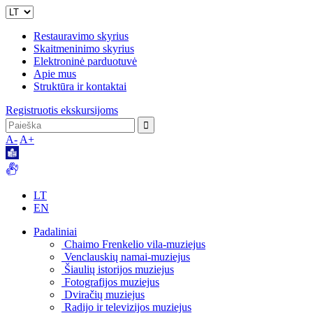
Restauravimo skyrius
Skaitmeninimo skyrius
Elektroninė parduotuvė
Apie mus
Struktūra ir kontaktai
Registruotis ekskursijoms
A-
A+
LT
EN
Padaliniai
Chaimo Frenkelio vila-muziejus
Venclauskių namai-muziejus
Šiaulių istorijos muziejus
Fotografijos muziejus
Dviračių muziejus
Radijo ir televizijos muziejus