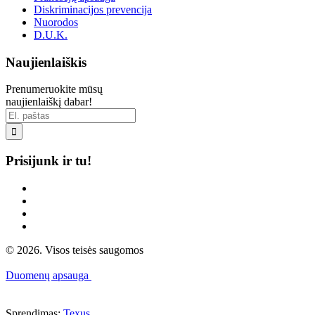
Diskriminacijos prevencija
Nuorodos
D.U.K.
Naujienlaiškis
Prenumeruokite mūsų
naujienlaiškį dabar!

Prisijunk ir tu!
© 2026. Visos teisės saugomos
Duomenų apsauga
Sprendimas:
Texus