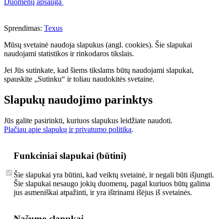
Duomenų apsauga
Sprendimas:
Texus
Mūsų svetainė naudoja slapukus (angl. cookies). Šie slapukai
naudojami statistikos ir rinkodaros tikslais.
Jei Jūs sutinkate, kad šiems tikslams būtų naudojami slapukai,
spauskite „Sutinku“ ir toliau naudokitės svetaine.
Slapukų naudojimo parinktys
Jūs galite pasirinkti, kuriuos slapukus leidžiate naudoti.
Plačiau apie slapukų ir privatumo politiką
.
Funkciniai slapukai (būtini)
Šie slapukai yra būtini, kad veiktų svetainė, ir negali būti išjungti.
Šie slapukai nesaugo jokių duomenų, pagal kuriuos būtų galima
jus asmeniškai atpažinti, ir yra ištrinami išėjus iš svetainės.
Našumo slapukai