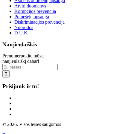
Asmens duomenų apsauga
Atviri duomenys
Korupcijos prevencija
Pranešėjų apsauga
Diskriminacijos prevencija
Nuorodos
D.U.K.
Naujienlaiškis
Prenumeruokite mūsų
naujienlaiškį dabar!

Prisijunk ir tu!
© 2026. Visos teisės saugomos