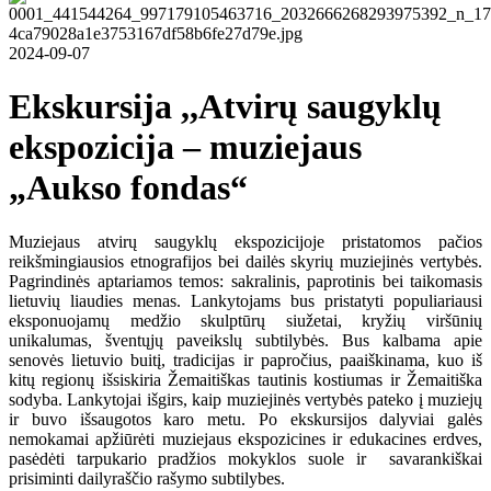
2024-09-07
Ekskursija ,,Atvirų saugyklų
ekspozicija – muziejaus
„Aukso fondas“
Muziejaus atvirų saugyklų ekspozicijoje pristatomos pačios
reikšmingiausios etnografijos bei dailės skyrių muziejinės vertybės.
Pagrindinės aptariamos temos: sakralinis, paprotinis bei taikomasis
lietuvių liaudies menas. Lankytojams bus pristatyti populiariausi
eksponuojamų medžio skulptūrų siužetai, kryžių viršūnių
unikalumas, šventųjų paveikslų subtilybės. Bus kalbama apie
senovės lietuvio buitį, tradicijas ir papročius, paaiškinama, kuo iš
kitų regionų išsiskiria Žemaitiškas tautinis kostiumas ir Žemaitiška
sodyba. Lankytojai išgirs, kaip muziejinės vertybės pateko į muziejų
ir buvo išsaugotos karo metu. Po ekskursijos dalyviai galės
nemokamai apžiūrėti muziejaus ekspozicines ir edukacines erdves,
pasėdėti tarpukario pradžios mokyklos suole ir savarankiškai
prisiminti dailyraščio rašymo subtilybes.