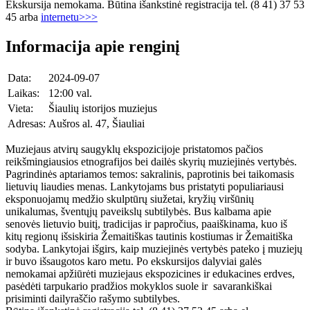
Ekskursija nemokama. Būtina išankstinė registracija tel. (8 41) 37 53
45 arba
internetu>>>
Informacija apie renginį
Data:
2024-09-07
Laikas:
12:00 val.
Vieta:
Šiaulių istorijos muziejus
Adresas:
Aušros al. 47, Šiauliai
Muziejaus atvirų saugyklų ekspozicijoje pristatomos pačios
reikšmingiausios etnografijos bei dailės skyrių muziejinės vertybės.
Pagrindinės aptariamos temos: sakralinis, paprotinis bei taikomasis
lietuvių liaudies menas. Lankytojams bus pristatyti populiariausi
eksponuojamų medžio skulptūrų siužetai, kryžių viršūnių
unikalumas, šventųjų paveikslų subtilybės. Bus kalbama apie
senovės lietuvio buitį, tradicijas ir papročius, paaiškinama, kuo iš
kitų regionų išsiskiria Žemaitiškas tautinis kostiumas ir Žemaitiška
sodyba. Lankytojai išgirs, kaip muziejinės vertybės pateko į muziejų
ir buvo išsaugotos karo metu. Po ekskursijos dalyviai galės
nemokamai apžiūrėti muziejaus ekspozicines ir edukacines erdves,
pasėdėti tarpukario pradžios mokyklos suole ir savarankiškai
prisiminti dailyraščio rašymo subtilybes.