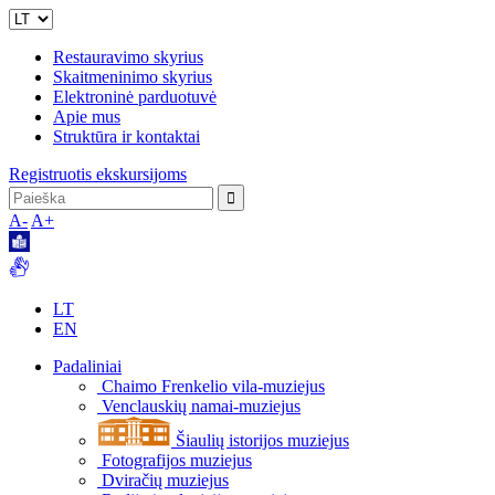
Restauravimo skyrius
Skaitmeninimo skyrius
Elektroninė parduotuvė
Apie mus
Struktūra ir kontaktai
Registruotis ekskursijoms
A-
A+
LT
EN
Padaliniai
Chaimo Frenkelio vila-muziejus
Venclauskių namai-muziejus
Šiaulių istorijos muziejus
Fotografijos muziejus
Dviračių muziejus