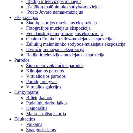
Radijo ir televizijos muziejus
Žaliūkių malūnininko sodyba-muziejus
Poeto Jovaro namas-muziejus
Ekspozicijos
Šiaulių istorijos muziejaus ekspozicija
Fotografijos muziejaus ekspozicija
Venclauskių namų-muziejaus ekspozicija
Chaimo Frenkelio vilos-muziejaus ekspozicija
Žaliūkių malūnininko sodybos-muziejaus ekspozicija
Dviračių muziejaus ekspozicija
Radijo ir televizijos muziejaus ekspozicija
Parodos
Šiuo metu veikiančios parodos
Kilnojamos parodos
Virtualiosios parodos
Parodų archyvas
Virtualios galerijos
Lankytojams
Bilietų kainos
Padalinių darbo laikas
Kainoraštis
Mano ir mūsų istorija
Edukacijos
Vaikams
Suaugusiesiems