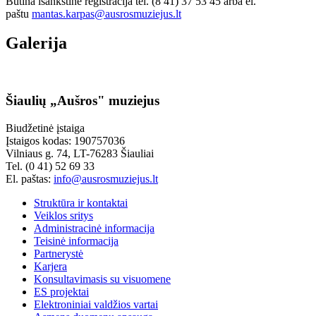
Būtina išankstinė registracija tel. (8 41) 37 53 45 arba el.
paštu
mantas.karpas@ausrosmuziejus.lt
Galerija
Šiaulių „Aušros" muziejus
Biudžetinė įstaiga
Įstaigos kodas: 190757036
Vilniaus g. 74, LT-76283 Šiauliai
Tel. (0 41) 52 69 33
El. paštas:
info@ausrosmuziejus.lt
Struktūra ir kontaktai
Veiklos sritys
Administracinė informacija
Teisinė informacija
Partnerystė
Karjera
Konsultavimasis su visuomene
ES projektai
Elektroniniai valdžios vartai