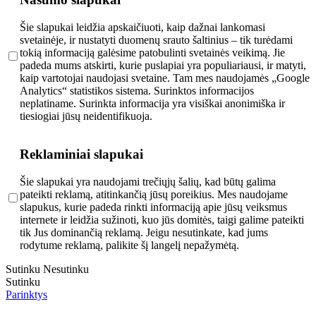
Šie slapukai leidžia apskaičiuoti, kaip dažnai lankomasi
svetainėje, ir nustatyti duomenų srauto šaltinius – tik turėdami
tokią informaciją galėsime patobulinti svetainės veikimą. Jie
padeda mums atskirti, kurie puslapiai yra populiariausi, ir matyti,
kaip vartotojai naudojasi svetaine. Tam mes naudojamės „Google
Analytics“ statistikos sistema. Surinktos informacijos
neplatiname. Surinkta informacija yra visiškai anonimiška ir
tiesiogiai jūsų neidentifikuoja.
Reklaminiai slapukai
Šie slapukai yra naudojami trečiųjų šalių, kad būtų galima
pateikti reklamą, atitinkančią jūsų poreikius. Mes naudojame
slapukus, kurie padeda rinkti informaciją apie jūsų veiksmus
internete ir leidžia sužinoti, kuo jūs domitės, taigi galime pateikti
tik Jus dominančią reklamą. Jeigu nesutinkate, kad jums
rodytume reklamą, palikite šį langelį nepažymėtą.
Sutinku
Nesutinku
Sutinku
Parinktys