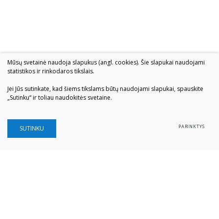
Mūsų svetainė naudoja slapukus (angl. cookies). Šie slapukai naudojami
statistikos ir rinkodaros tikslais.
Jei Jūs sutinkate, kad šiems tikslams būtų naudojami slapukai, spauskite
„Sutinku“ ir toliau naudokitės svetaine.
PARINKTYS
SUTINKU
Šiaulių „Aušros" muziejus
Biudžetinė įstaiga
Įstaigos kodas: 190757036
Vilniaus g. 74, LT-76283 Šiauliai
Tel. (0 41) 52 69 33