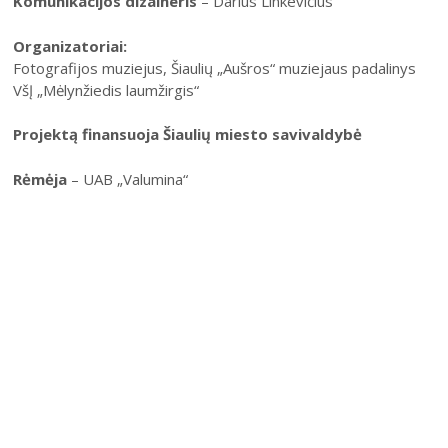
Komunikacijos dizaineris
– Darius Linkevičius
Organizatoriai:
Fotografijos muziejus, Šiaulių „Aušros“ muziejaus padalinys
VšĮ „Mėlynžiedis laumžirgis“
Projektą finansuoja Šiaulių miesto savivaldybė
Rėmėja
– UAB „Valumina“