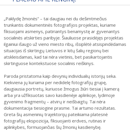
31
„Paklydę žmonės” – tai daugiau nei du dešimtmečius
trunkantis dokumentinės fotografijos projektas, kuriame
fiksuojami asmenys, patiriantys benamystę ar gyvenantys
socialinės atskirties paribyje. Šiauliuose prasidėjęs projektas
ilgainiui išaugo už vieno miesto ribų, išsiplėtė atsispindėdamas
2026 (XXIII festivalis)
situacijas iš skirtingų Lietuvos ir kitų šalių regionų bei
atskleisdamas, kad tai nėra vietinis, bet pasikartojantis
2025 (XXII festivalis)
skirtinguose kontekstuose socialinis reiškinys.
2024 (XXI festivalis)
Paroda pristatoma kaip devynių individualių istorijų seka.
2023 (XX festivalis)
Kiekviena jų kuriama per nedidelę fotografijų grupę,
2022 (XIX festivalis)
daugiausia portretų, kuriuose žmogus žiūri tiesiai į kamerą
arba yra užfiksuotas savo kasdienėje aplinkoje, lydimoje
2021 (XVIII festivalis)
gyvenimo fragmentų – atvirų ir neišbaigtų. Tai nėra
2020 (XVII festivalis)
dokumentacija tiesiogine prasme. Tai artumo rezultatas.
Greta šių asmeninių trajektorijų pateikiama platesnė
2019 (XVI festivalis)
fotografijų ekspozicija, fiksuojanti erdves, rutinas ir
2018 (XV festivalis)
aplinkybes, formuojančias šių žmonių kasdienybę.