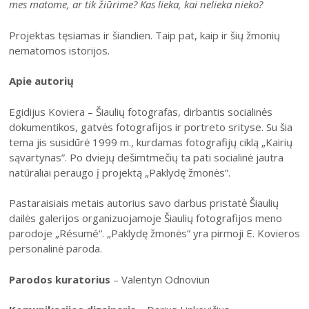
mes matome, ar tik žiūrime? Kas lieka, kai nelieka nieko?
Projektas tęsiamas ir šiandien. Taip pat, kaip ir šių žmonių
nematomos istorijos.
Apie autorių
Egidijus Koviera – Šiaulių fotografas, dirbantis socialinės
dokumentikos, gatvės fotografijos ir portreto srityse. Su šia
tema jis susidūrė 1999 m., kurdamas fotografijų ciklą „Kairių
sąvartynas”. Po dviejų dešimtmečių ta pati socialinė jautra
natūraliai peraugo į projektą „Paklydę žmonės”.
Pastaraisiais metais autorius savo darbus pristatė Šiaulių
dailės galerijos organizuojamoje Šiaulių fotografijos meno
parodoje „Résumé“. „Paklydę žmonės” yra pirmoji E. Kovieros
personalinė paroda.
Parodos kuratorius
– Valentyn Odnoviun