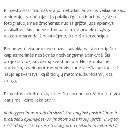
2004–2017 m. festivalis
Projekto išskirtinumas yra jo metodas. Autorius veikia ne kaip
atsiribojęs stebėtojas. Jis palaiko ilgalaikį ir artimą ryšį su
fotografuojamais žmonėmis: nuolat grįžta juos aplankyti,
pasikalbėti. Šis santykis tampa esmine projekto sąlyga.
Vaizdai atsiranda iš pasitikėjimo, o ne iš intervencijos.
Benamystė visuomenėje dažnai suvokiama stereotipiškai,
kaip asmeninės nesėkmės neišvengiama aplinkybė. Šis
projektas tokį suvokimą kvestionuoja. Ne retorika, ne
statistika, o veidais ir momentais, kurie kviečia sustoti ir iš
naujo apsvarstyti, ką iš tikrųjų matome, žiūrėdami į kitą
žmogų.
Projektas nekelia tezių ir nesiūlo sprendimų. Vietoje to yra
klausimai, kurie lieka atviri:
Kada gyvenimas pradeda slysti? Kur baigiasi pasirinkimas ir
prasideda aplinkybės? Ar įmanoma iš tikrųjų „grįžti” ir ką tai
reiškia? Ką reiškia prarasti viską, arba niekada to neturėti? Ar