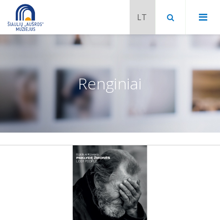
Renginiai
Chaimo Frenkelio vila-muziejus
Venclauskių namai-muziejus
Šiaulių istorijos muziejaus ekspozicija