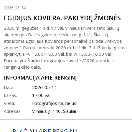
Šiaulių istorijos muziejus
Fotografijos muziejaus ekspozicija
2026-05-14
Šiuo metu veikiančios parodos
Fotografijos muziejus
Venclauskių namų-muziejaus ekspozicija
EGIDIJUS KOVIERA. PAKLYDĘ ŽMONĖS
Kilnojamos parodos
Dviračių muziejus
Bilietų kainos
Chaimo Frenkelio vilos-muziejaus ekspozicij
2026 m. gegužės 14 d. 17 val. Vilniaus universiteto Šiaulių
Virtualiosios parodos
Radijo ir televizijos muziejus
Padalinių darbo laikas
akademijos Dailės galerijoje (Vilniaus g. 141, Šiauliai)
Žaliūkių malūnininko sodybos-muziejaus eks
Vaikams
Parodų archyvas
Žaliūkių malūnininko sodyba-muziejus
atidaroma Egidijaus Kovieros personalinė paroda „Paklydę
Kainoraštis
Dviračių muziejaus ekspozicija
žmonės”. Paroda veiks iki 2026 m. birželio 7 d. Galeriją galima
Suaugusiesiems
Virtualios galerijos
Poeto Jovaro namas-muziejus
Rugpjūtis
2026
Mano ir mūsų istorija
aplankyti II–V 15.00–18.00 val. bei VI 13.00–16.00 val.
Radijo ir televizijos muziejaus ekspozicija
Šiaulių m. sav. kultūros krepšelis
Paroda yra Šiaulių fotografijos savaitės‘2026 parodų ir
PR
AN
TR
KE
PE
ŠE
SE
renginių ciklo dalis.
Kultūros pasas
1
2
INFORMACIJA APIE RENGINĮ
Integruotos muziejinės pamokos
3
4
5
6
7
8
9
Data:
2026-05-14
Laikas:
17.00 val.
10
11
12
13
14
15
16
Vieta:
Fotografijos muziejus
17
18
19
20
21
22
23
Adresas:
Vilniaus g. 140, Šiauliai
24
25
26
27
28
29
30
PLAČIAU APIE RENGINĮ: