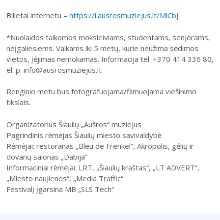
Bilietai internetu –
https://i.ausrosmuziejus.lt/MlCbj
*Nuolaidos taikomos moksleiviams, studentams, senjorams,
neįgaliesiems. Vaikams iki 5 metų, kurie neužima sėdimos
vietos, įėjimas nemokamas. Informacija tel. +370 414 336 80,
el. p. info@ausrosmuziejus.lt
Renginio metu bus fotografuojama/filmuojama viešinimo
tikslais.
Organizatorius Šiaulių „Aušros“ muziejus
Pagrindinis rėmėjas Šiaulių miesto savivaldybė
Rėmėjai: restoranas „Bleu de Frenkel“, Akropolis, gėlių ir
dovanų salonas „Dabija“
Informaciniai rėmėjai: LRT, „Šiaulių kraštas“, „LT ADVERT“,
„Miesto naujienos“, „Media Traffic“
Festivalį įgarsina MB „SLS Tech“