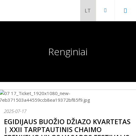
Renginiai
2025-07-17
Chaimo Frenkelio vila-muziejus
EGIDIJAUS BUOŽIO DŽIAZO KVARTETAS
Venclauskių namai-muziejus
| XXII TARPTAUTINIS CHAIMO
Šiaulių istorijos muziejaus ekspozicija