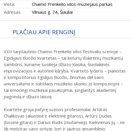
Vieta:
Chaimo Frenkelio vilos-muziejaus parkas
31
Adresas:
Vilniaus g. 74, Šiauliai
PLAČIAU APIE RENGINĮ
2026 (XXIII festivalis)
XXII tarptautinio Chaimo Frenkelio vilos festivalio scenoje –
Egidijaus Buožio kvartetas – tai keturių išskirtinių muzikantų
2025 (XXII festivalis)
sambūris, kuriame susilieja džiazo klasika, šiuolaikinės
2024 (XXI festivalis)
improvizacijos ir autorinė kūryba. Kvarteto lyderis – pianistas
ir kompozitorius Egidijus Buožis, žinomas dėl savo
2023 (XX festivalis)
universalumo ir subtilaus muzikinio skonio. Jo kompozicijos –
2022 (XIX festivalis)
tai emocingi muzikiniai pasakojimai, jungiantys akademinį
pagrindą ir džiazo laisvę.
2021 (XVIII festivalis)
2020 (XVII festivalis)
Kvartete groja patyrę scenos profesionalai: Artūras
Chalikovas (akustinė ir elektrinė gitaros), Artūrs Duckis
2019 (XVI festivalis)
(bosinė gitara) ir Darius Rudis (mušamieji). Kiekvienas jų – ne
2018 (XV festivalis)
tik meistras savo srityje, bet ir jautrus ansamblinio