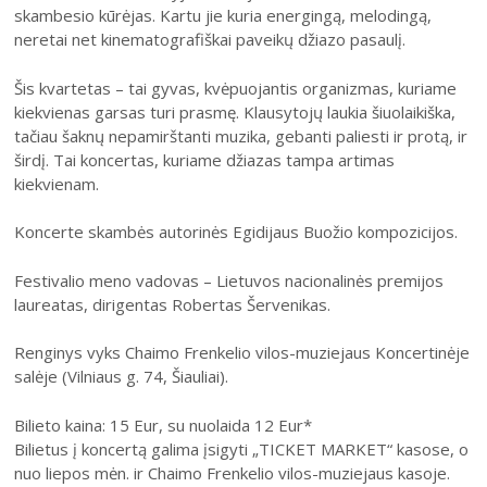
skambesio kūrėjas. Kartu jie kuria energingą, melodingą,
2004–2017 m. festivalis
neretai net kinematografiškai paveikų džiazo pasaulį.
Šis kvartetas – tai gyvas, kvėpuojantis organizmas, kuriame
kiekvienas garsas turi prasmę. Klausytojų laukia šiuolaikiška,
tačiau šaknų nepamirštanti muzika, gebanti paliesti ir protą, ir
širdį. Tai koncertas, kuriame džiazas tampa artimas
kiekvienam.
Koncerte skambės autorinės Egidijaus Buožio kompozicijos.
Festivalio meno vadovas – Lietuvos nacionalinės premijos
laureatas, dirigentas Robertas Šervenikas.
Renginys vyks Chaimo Frenkelio vilos-muziejaus Koncertinėje
salėje (Vilniaus g. 74, Šiauliai).
Bilieto kaina: 15 Eur, su nuolaida 12 Eur*
Bilietus į koncertą galima įsigyti „TICKET MARKET“ kasose, o
nuo liepos mėn. ir Chaimo Frenkelio vilos-muziejaus kasoje.