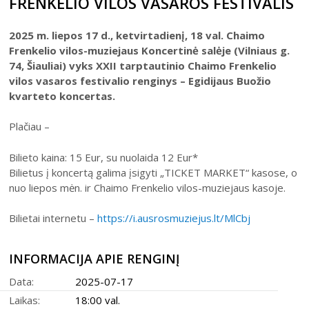
FRENKELIO VILOS VASAROS FESTIVALIS
Šiaulių istorijos muziejus
Fotografijos muziejaus ekspozicija
Šiuo metu veikiančios parodos
Fotografijos muziejus
2025 m. liepos 17 d., ketvirtadienį, 18 val. Chaimo
Venclauskių namų-muziejaus ekspozicija
Kilnojamos parodos
Dviračių muziejus
Frenkelio vilos-muziejaus Koncertinė salėje (Vilniaus g.
Bilietų kainos
Chaimo Frenkelio vilos-muziejaus ekspozicij
74, Šiauliai) vyks XXII tarptautinio Chaimo Frenkelio
Virtualiosios parodos
Radijo ir televizijos muziejus
Padalinių darbo laikas
vilos vasaros festivalio renginys – Egidijaus Buožio
Žaliūkių malūnininko sodybos-muziejaus eks
Vaikams
Parodų archyvas
Žaliūkių malūnininko sodyba-muziejus
kvarteto koncertas.
Kainoraštis
Dviračių muziejaus ekspozicija
Suaugusiesiems
Virtualios galerijos
Poeto Jovaro namas-muziejus
Rugpjūtis
2026
Mano ir mūsų istorija
Plačiau –
Radijo ir televizijos muziejaus ekspozicija
Šiaulių m. sav. kultūros krepšelis
PR
AN
TR
KE
PE
ŠE
SE
Bilieto kaina: 15 Eur, su nuolaida 12 Eur*
Kultūros pasas
1
2
Bilietus į koncertą galima įsigyti „TICKET MARKET“ kasose, o
Integruotos muziejinės pamokos
nuo liepos mėn. ir Chaimo Frenkelio vilos-muziejaus kasoje.
3
4
5
6
7
8
9
Bilietai internetu –
https://i.ausrosmuziejus.lt/MlCbj
10
11
12
13
14
15
16
INFORMACIJA APIE RENGINĮ
17
18
19
20
21
22
23
Data:
2025-07-17
24
25
26
27
28
29
30
Laikas:
18:00 val.