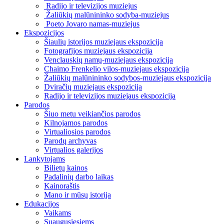
Radijo ir televizijos muziejus
Žaliūkių malūnininko sodyba-muziejus
Poeto Jovaro namas-muziejus
Ekspozicijos
Šiaulių istorijos muziejaus ekspozicija
Fotografijos muziejaus ekspozicija
Venclauskių namų-muziejaus ekspozicija
Chaimo Frenkelio vilos-muziejaus ekspozicija
Žaliūkių malūnininko sodybos-muziejaus ekspozicija
Dviračių muziejaus ekspozicija
Radijo ir televizijos muziejaus ekspozicija
Parodos
Šiuo metu veikiančios parodos
Kilnojamos parodos
Virtualiosios parodos
Parodų archyvas
Virtualios galerijos
Lankytojams
Bilietų kainos
Padalinių darbo laikas
Kainoraštis
Mano ir mūsų istorija
Edukacijos
Vaikams
Suaugusiesiems