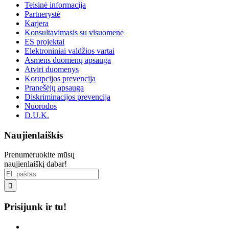
Teisinė informacija
Partnerystė
Karjera
Konsultavimasis su visuomene
ES projektai
Elektroniniai valdžios vartai
Asmens duomenų apsauga
Atviri duomenys
Korupcijos prevencija
Pranešėjų apsauga
Diskriminacijos prevencija
Nuorodos
D.U.K.
Naujienlaiškis
Prenumeruokite mūsų
naujienlaiškį dabar!

Prisijunk ir tu!