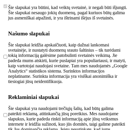
Šie slapukai yra būtini, kad veiktų svetainė, ir negali būti išjungti.
Šie slapukai nesaugo jokių duomenų, pagal kuriuos būtų galima
jus asmeniškai atpažinti, ir yra ištrinami išėjus iš svetainės.
Našumo slapukai
Šie slapukai leidžia apskaičiuoti, kaip dažnai lankomasi
svetainėje, ir nustatyti duomenų srauto šaltinius – tik turėdami
tokią informaciją galėsime patobulinti svetainės veikimą. Jie
padeda mums atskirti, kurie puslapiai yra populiariausi, ir matyti,
kaip vartotojai naudojasi svetaine. Tam mes naudojamės „Google
Analytics“ statistikos sistema. Surinktos informacijos
neplatiname. Surinkta informacija yra visiškai anonimiška ir
tiesiogiai jūsų neidentifikuoja.
Reklaminiai slapukai
Šie slapukai yra naudojami trečiųjų šalių, kad būtų galima
pateikti reklamą, atitinkančią jūsų poreikius. Mes naudojame
slapukus, kurie padeda rinkti informaciją apie jūsų veiksmus
internete ir leidžia sužinoti, kuo jūs domitės, taigi galime pateikti
tik Jus dominančią reklamą. Jeigu nesutinkate, kad jums