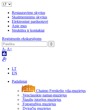
Restauravimo skyrius
Skaitmeninimo skyrius
Elektroninė parduotuvė
Apie mus
Struktūra ir kontaktai
Registruotis ekskursijoms
A-
A+
LT
EN
Padaliniai
Chaimo Frenkelio vila-muziejus
Venclauskių namai-muziejus
Šiaulių istorijos muziejus
Fotografijos muziejus
Dviračių muziejus