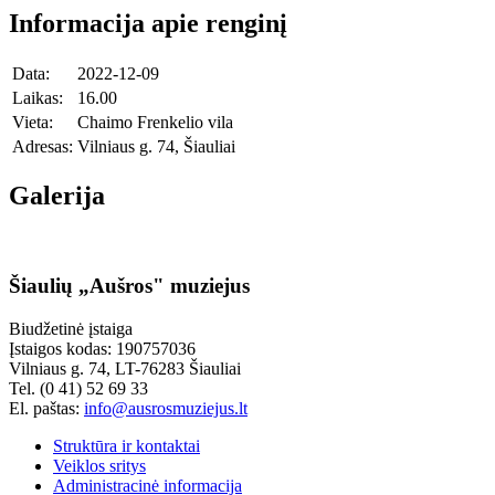
Informacija apie renginį
Data:
2022-12-09
Laikas:
16.00
Vieta:
Chaimo Frenkelio vila
Adresas:
Vilniaus g. 74, Šiauliai
Galerija
Šiaulių „Aušros" muziejus
Biudžetinė įstaiga
Įstaigos kodas: 190757036
Vilniaus g. 74, LT-76283 Šiauliai
Tel. (0 41) 52 69 33
El. paštas:
info@ausrosmuziejus.lt
Struktūra ir kontaktai
Veiklos sritys
Administracinė informacija