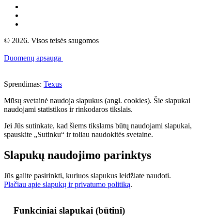
© 2026. Visos teisės saugomos
Duomenų apsauga
Sprendimas:
Texus
Mūsų svetainė naudoja slapukus (angl. cookies). Šie slapukai
naudojami statistikos ir rinkodaros tikslais.
Jei Jūs sutinkate, kad šiems tikslams būtų naudojami slapukai,
spauskite „Sutinku“ ir toliau naudokitės svetaine.
Slapukų naudojimo parinktys
Jūs galite pasirinkti, kuriuos slapukus leidžiate naudoti.
Plačiau apie slapukų ir privatumo politiką
.
Funkciniai slapukai (būtini)