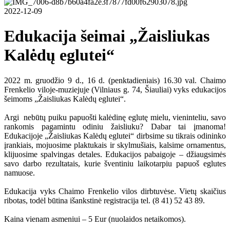
2022-12-09
Edukacija šeimai „Žaisliukas
Kalėdų eglutei“
2022 m. gruodžio 9 d., 16 d. (penktadieniais) 16.30 val. Chaimo
Frenkelio viloje-muziejuje (Vilniaus g. 74, Šiauliai) vyks edukacijos
šeimoms „Žaisliukas Kalėdų eglutei“.
Argi nebūtų puiku papuošti kalėdinę eglutę mielu, vieninteliu, savo
rankomis pagamintu odiniu žaisliuku? Dabar tai įmanoma!
Edukacijoje „Žaisliukas Kalėdų eglutei“ dirbsime su tikrais odininko
įrankiais, mojuosime plaktukais ir skylmušiais, kalsime ornamentus,
klijuosime spalvingas detales. Edukacijos pabaigoje – džiaugsimės
savo darbo rezultatais, kurie šventiniu laikotarpiu papuoš eglutes
namuose.
Edukacija vyks Chaimo Frenkelio vilos dirbtuvėse. Vietų skaičius
ribotas, todėl būtina išankstinė registracija tel. (8 41) 52 43 89.
Kaina vienam asmeniui – 5 Eur (nuolaidos netaikomos).