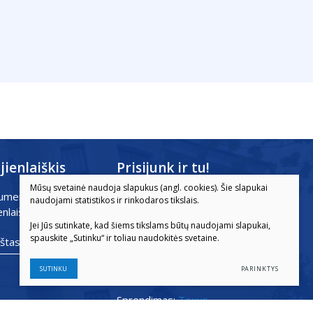
jienlaiškis
Prisijunk ir tu!
Mūsų svetainė naudoja slapukus (angl. cookies). Šie slapukai
umeruokite mūsų
naudojami statistikos ir rinkodaros tikslais.
enlaiškį dabar!
Jei Jūs sutinkate, kad šiems tikslams būtų naudojami slapukai,
© 2026. Visos teisės saugomos
spauskite „Sutinku“ ir toliau naudokitės svetaine.

Duomenų apsauga
SUTINKU
PARINKTYS
Sprendimas:
Texus