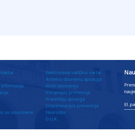
Nau
ntaktai
Elektroniniai valdžios vartai
Asmens duomenų apsauga
Pren
 informacija
Atviri duomenys
nauji
acija
Korupcijos prevencija
Pranešėjų apsauga
Diskriminacijos prevencija
is su visuomene
Nuorodos
D.U.K.