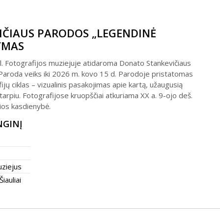
ČIAUS PARODOS „LEGENDINĖ
YMAS
l. Fotografijos muziejuje atidaroma Donato Stankevičiaus
 Paroda veiks iki 2026 m. kovo 15 d. Parodoje pristatomas
jų ciklas – vizualinis pasakojimas apie kartą, užaugusią
otarpiu. Fotografijose kruopščiai atkuriama XX a. 9-ojo deš.
ios kasdienybė.
NGINĮ
uziejus
Šiauliai