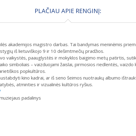
PLAČIAU APIE RENGINĮ:
s dailės akademijos magistro darbas. Tai bandymas meninėmis prie
ygių iš lietuviškojo 9 ir 10 dešimtmečių pradžios.
 vaikystės, paauglystės ir mokyklos baigimo metų patirtis, sutik
iko simboliais – vaizduojami žaislai, pirmosios riedlentės, vaizdo k
arietiškos popkultūros.
ai sustabdyti kino kadrai, ar iš seno šeimos nuotraukų albumo ištraukt
tybės, atminties ir vizualinės kultūros ryšius.
/
 muziejaus padalinys