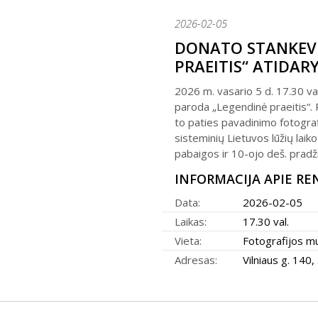
2026-02-05
DONATO STANKEVI
PRAEITIS“ ATIDAR
2026 m. vasario 5 d. 17.30 va
paroda „Legendinė praeitis“.
to paties pavadinimo fotografi
sisteminių Lietuvos lūžių laik
pabaigos ir 10-ojo deš. pradž
INFORMACIJA APIE RE
Data:
2026-02-05
Laikas:
17.30 val.
Vieta:
Fotografijos m
Adresas:
Vilniaus g. 140, 