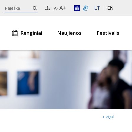
A+
LT
EN
A-
Renginiai
Naujienos
Festivalis
Atgal