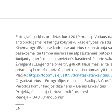
Fotografijų ciklas pradėtas kurti 2019 m., kaip Vilniau
antropologams reikalingų kokybiškų kasdienybės vaizdų st
Kinematografiškuose kadruose autorius rekonstruoja savo
pasakojimai čia tampa universaliai atpažįstamais būtojo la
liudijantys perėjimą nuo sovietinės kasdienybės prie vak
Žvelgiant į „Legendinę praeitį”, gali kilti klausimas, ar t
prisotintą laikmečio peizažą, bet ir skatina apmastyti tapa
Plačiau:
https://fotomuziejus.lt/.../donatas-stankevicius...
Organizatorius – Fotografijos muziejus, Šiaulių „Aušros“
Parodos komunikacijos dizaineris – Darius Linkevičius
Projektą finansuoja Lietuvos kultūros taryba
Rėmėja – UAB „Branduolinis“
_____
EN