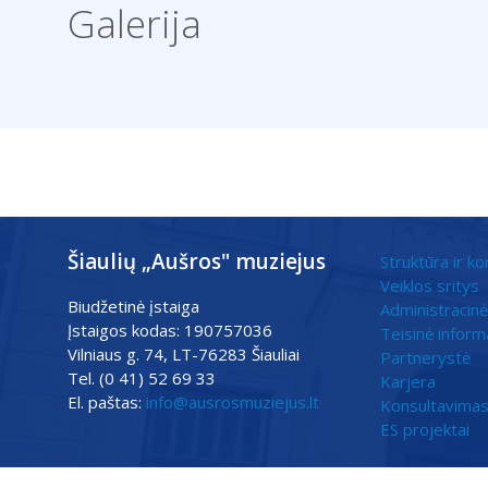
Galerija
Šiaulių „Aušros" muziejus
Struktūra ir ko
Veiklos sritys
Biudžetinė įstaiga
Administracinė
Įstaigos kodas: 190757036
Teisinė inform
Vilniaus g. 74, LT-76283 Šiauliai
Partnerystė
Tel. (0 41) 52 69 33
Karjera
El. paštas:
info@ausrosmuziejus.lt
Konsultavimas
ES projektai